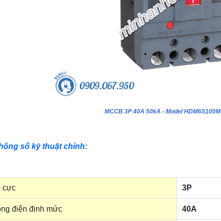
MCCB 3P 40A 50kA - Model HDM6S100
hông số kỹ thuật chính:
 cực
3P
ng điện định mức
40A
ựa âm tường 24 module - Model
Tủ nhựa âm tường 18 module - Model