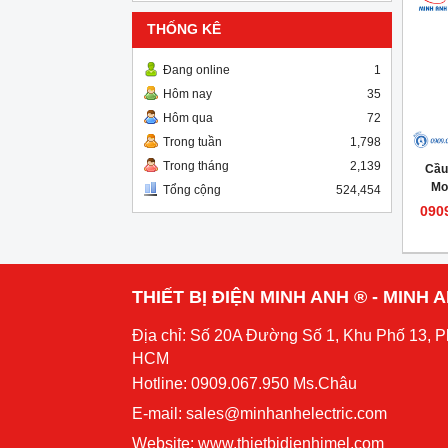
THỐNG KÊ
Đang online
1
Hôm nay
35
Hôm qua
72
Trong tuần
1,798
Trong tháng
2,139
Cầu
Mo
Tổng cộng
524,454
090
THIẾT BỊ ĐIỆN MINH ANH ® - MINH
Địa chỉ: Số 20A Đường Số 1, Khu Phố 13, 
HCM
Hotline: 0909.067.950 Ms.Châu
E-mail: sales@minhanhelectric.com
Website:
www.thietbidienhimel.com