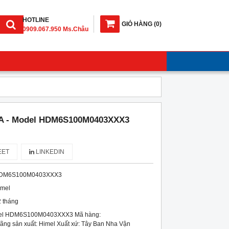
HOTLINE
GIỎ HÀNG
(
0
)
0909.067.950 Ms.Châu
A - Model HDM6S100M0403XXX3
ET
LINKEDIN
DM6S100M0403XXX3
imel
 tháng
del HDM6S100M0403XXX3 Mã hàng:
 sản xuất: Himel Xuất xứ: Tây Ban Nha Vận