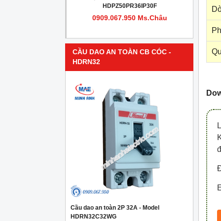
PR4IP30F
HDPZ50PR36IP30F
Dò
950 Ms.Châu
0909.067.950 Ms.Châu
Ph
Qu
CẦU DAO AN TOÀN CB CÓC -
HDRN32
Down
đ
Đ
E
Cầu dao an toàn 2P 32A - Model
HDRN32C32WG