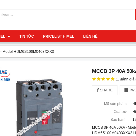
IMEL
TIN TỨC
PRICELIST HIMEL
LIÊN HỆ
 - Model HDM6S100M0403XXX3
MCCB 3P 40A 50k
(
1
đánh giá
)
SHARE
TWE
Mã sản phẩm :
H
Xuất xứ :
H
Bảo hành :
12
MCCB 3P 40A 50kA - Mo
HDM6S100M0403XXX3 Hãng