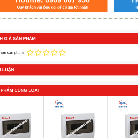
Quý khách vui lòng gọi để có giá tốt nhất!
H
H GIÁ SẢN PHẨM
chọn sản phẩm:
H LUẬN
 PHẨM CÙNG LOẠI