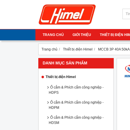
TRANG CHỦ
GIỚI THIỆU
THIẾT BỊ ĐIỆN H
Trang chủ
Thiết bị điện Himel
MCCB 3P 40A 50kA
DANH MỤC SẢN PHẨM
Thiết bị điện Himel
Ổ cắm & Phích cắm công nghiệp -
HDPS
Ổ cắm & Phích cắm công nghiệp -
HDPM
Ổ cắm & Phích cắm công nghiệp -
HDSM