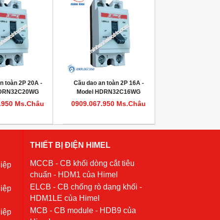
n toàn 2P 20A -
Cầu dao an toàn 2P 16A -
HDRN32C20WG
Model HDRN32C16WG
.950 Ms.Châu
0909.067.950 Ms.Châu
THIẾT BỊ ĐIỆN HIMEL
MCCB - CB khối dòng cắt tiêu
iệp
chuẩn - HDM1 của Himel
ELCB - CB chống rò dạng khối -
iệp
HDM1LE của Himel
MCB - CB module - HDB9 của
iệp