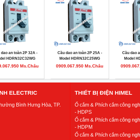
 dao an toàn 2P 32A -
Cầu dao an toàn 2P 25A -
Cầu dao a
del HDRN32C32WG
Model HDRN32C25WG
Model 
9.067.950 Ms.Châu
0909.067.950 Ms.Châu
0909.067
 ANH ELECTRIC
THIẾT BỊ ĐIỆN HIMEL
Phường Bình Hưng Hòa, TP.
Ổ cắm & Phích cắm công ngh
- HDPS
Ổ cắm & Phích cắm công ngh
- HDPM
Ổ cắm & Phích cắm công ngh