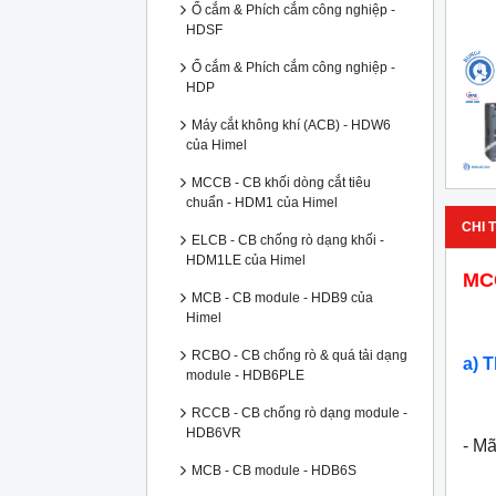
Ổ cắm & Phích cắm công nghiệp -
HDSF
Ổ cắm & Phích cắm công nghiệp -
HDP
Máy cắt không khí (ACB) - HDW6
của Himel
MCCB - CB khối dòng cắt tiêu
chuẩn - HDM1 của Himel
CHI T
ELCB - CB chống rò dạng khối -
HDM1LE của Himel
MC
MCB - CB module - HDB9 của
Himel
RCBO - CB chống rò & quá tải dạng
a) 
module - HDB6PLE
RCCB - CB chống rò dạng module -
HDB6VR
- M
MCB - CB module - HDB6S