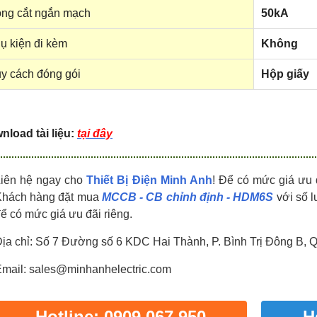
HDPZ50PR24IP30F
HDPZ50PR18IP30F
ng cắt ngắn mạch
50kA
0909.067.950 Ms.Châu
0909.067.950 Ms.Châu
ụ kiện đi kèm
Không
y cách đóng gói
Hộp giấy
load tài liệu:
tại đây
Liên hệ ngay cho
Thiết Bị Điện Minh Anh
! Để có mức giá ưu 
Khách hàng đặt mua
MCCB - CB chỉnh định - HDM6S
với số l
ể có mức giá ưu đãi riêng.
ịa chỉ: Số 7 Đường số 6 KDC Hai Thành, P. Bình Trị Đông B, 
mail: sales@minhanhelectric.com
Hotline: 0909 067 950
H