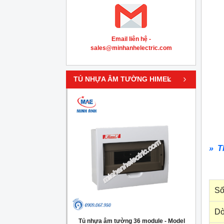
Email liên hệ -
sales@minhanhelectric.com
‹
›
TỦ NHỰA ÂM TƯỜNG HIMEL
» T
Số
Dò
g 4 module - Model
Tủ nhựa âm tường 36 module - Model
Tủ nh