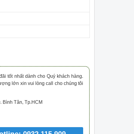
HDPZ50PR15IP30F
HDPZ50PR12IP30
0909.067.950 Ms.Châu
0909.067.950 Ms.
đãi tốt nhất dành cho Quý khách hàng.
ượng lớn xin vui lòng call cho chúng tôi
Q. Bình Tân, Tp.HCM
otline: 0932 115 909