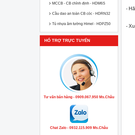
MCCB - CB chỉnh định - HDM6S
- Hã
Cầu dao an toàn CB cóc - HDRN32
Tủ nhựa âm tường Himel - HDPZ50
- X
HỔ TRỢ TRỰC TUYẾN
Tư vấn bán hàng - 0909.067.950 Ms.Châu
Chat Zalo - 0932.115.909 Ms.Châu