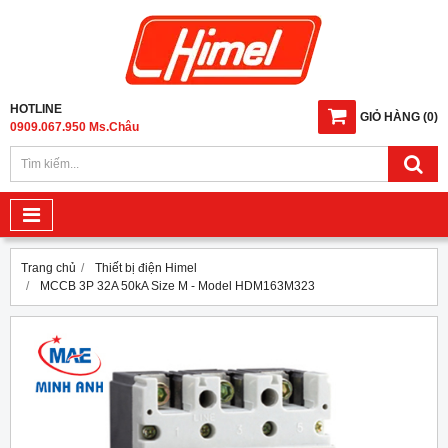
HOTLINE
GIỎ HÀNG
(
0
)
0909.067.950 Ms.Châu
Trang chủ
Thiết bị điện Himel
MCCB 3P 32A 50kA Size M - Model HDM163M323