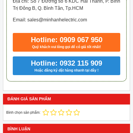
Địa chỉ: Số 7 Đường số 6 KDC Hai Thành, P. Bình
Trị Đông B, Q. Bình Tân, Tp.HCM
Email: sales@minhanhelectric.com
Hotline: 0909 067 950
Quý khách vui lòng gọi để có giá tốt nhất!
Hotline: 0932 115 909
Hoặc đăng ký đặt hàng nhanh tại đây !
ĐÁNH GIÁ SẢN PHẨM
Bình chọn sản phẩm:
BÌNH LUẬN