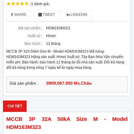
(
1
đánh giá
)
SHARE
TWEET
LINKEDIN
Mã sản phẩm :
HDM163M323
Xuất xứ :
Himel
Bảo hành :
12 tháng
MCCB 3P 32A 50kA Size M - Model HDM163M323 Mã hàng:
HDM163M323 Hãng sản xuất: Himel Xuất xứ: Tây Ban Nha Vận chuyển:
miễn phí. Bảo hành: bảo hành 12 tháng do lỗi nhà sản xuất. Đổi trả hàng:
đổi trả hàng trong vòng 7 ngày kể từ ngày mua hàng.
Giá sản phẩm :
0909.067.950 Ms.Châu
CHI TIẾT
MCCB 3P 32A 50kA Size M - Model
HDM163M323