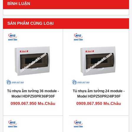
BÌNH LUẬN
SẢN PHẨM CÙNG LOẠI
Tủ nhựa âm tường 36 module -
Tủ nhựa âm tường 24 module -
Model HDPZ50PR36IP30F
Model HDPZ50PR24IP30F
0909.067.950 Ms.Châu
0909.067.950 Ms.Châu