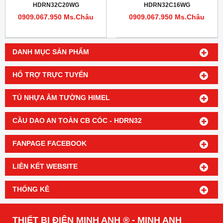
HDRN32C20WG
HDRN32C16WG
0909.067.950 Ms.Châu
0909.067.950 Ms.Châu
DANH MỤC SẢN PHẨM
HỔ TRỢ TRỰC TUYẾN
TỦ NHỰA ÂM TƯỜNG HIMEL
CẦU DAO AN TOÀN CB CÓC - HDRN32
FANPAGE FACEBOOK
LIÊN KẾT WEBSITE
THỐNG KÊ
THIẾT BỊ ĐIỆN MINH ANH ® - MINH ANH