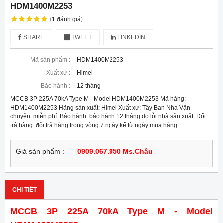
HDM1400M2253
(
1
đánh giá
)
SHARE
TWEET
LINKEDIN
Mã sản phẩm :
HDM1400M2253
Xuất xứ :
Himel
Bảo hành :
12 tháng
MCCB 3P 225A 70kA Type M - Model HDM1400M2253 Mã hàng:
HDM1400M2253 Hãng sản xuất: Himel Xuất xứ: Tây Ban Nha Vận
chuyển: miễn phí. Bảo hành: bảo hành 12 tháng do lỗi nhà sản xuất. Đổi
trả hàng: đổi trả hàng trong vòng 7 ngày kể từ ngày mua hàng.
Giá sản phẩm :
0909.067.950 Ms.Châu
CHI TIẾT
MCCB 3P 225A 70kA Type M - Model