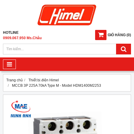
HOTLINE
GIỎ HÀNG
(
0
)
0909.067.950 Ms.Châu
Trang chủ
Thiết bị điện Himel
MCCB 3P 225A 70kA Type M - Model HDM1400M2253