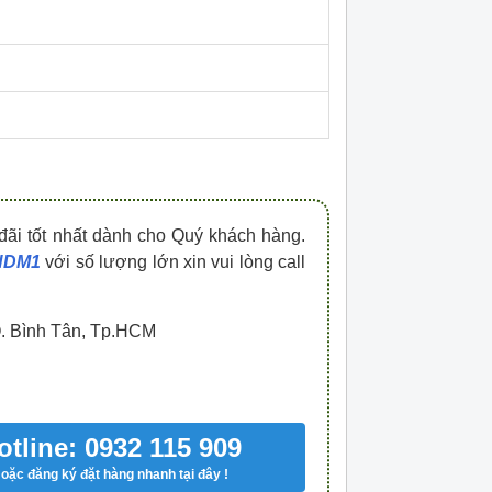
HDPZ50PR15IP30F
HDPZ50PR12IP30
0909.067.950 Ms.Châu
0909.067.950 Ms.
đãi tốt nhất dành cho Quý khách hàng.
 HDM1
với số lượng lớn xin vui lòng call
Q. Bình Tân, Tp.HCM
otline: 0932 115 909
oặc đăng ký đặt hàng nhanh tại đây !