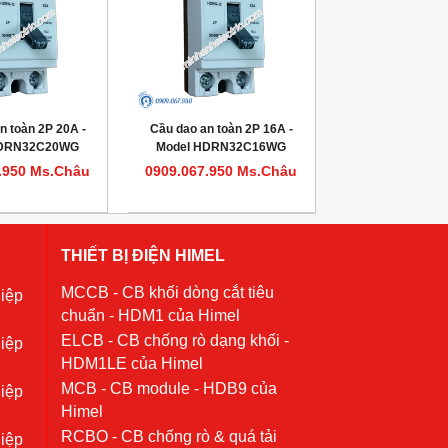
n toàn 2P 20A -
Cầu dao an toàn 2P 16A -
HDRN32C20WG
Model HDRN32C16WG
.950 Ms.Châu
0909.067.950 Ms.Châu
THIẾT BỊ ĐIỆN HIMEL
MCCB - CB khối dòng cắt tiêu
iệp
chuẩn - HDM1 của Himel
ELCB - CB chống rò dạng khối -
iệp
HDM1LE của Himel
MCB - CB module - HDB9 của
iệp
Himel
RCBO - CB chống rò & quá tải
iệp