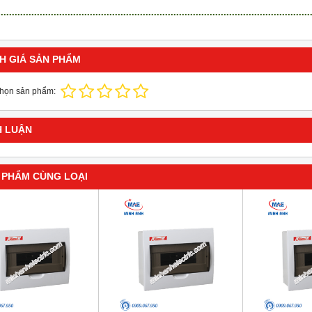
H GIÁ SẢN PHẨM
chọn sản phẩm:
H LUẬN
 PHẨM CÙNG LOẠI