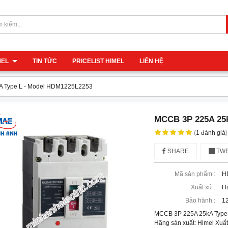
IMEL
TIN TỨC
PRICELIST HIMEL
LIÊN HỆ
A Type L - Model HDM1225L2253
MCCB 3P 225A 25k
(
1
đánh giá
)
SHARE
TWE
Mã sản phẩm :
H
Xuất xứ :
H
Bảo hành :
12
MCCB 3P 225A 25kA Type
Hãng sản xuất: Himel Xuất