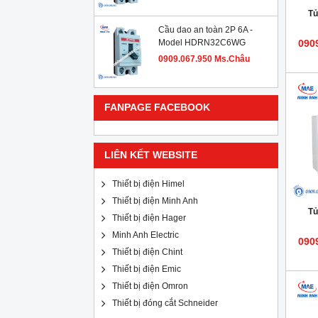
Tủ
Cầu dao an toàn 2P 6A -
Model HDRN32C6WG
090
0909.067.950 Ms.Châu
FANPAGE FACEBOOK
LIÊN KẾT WEBSITE
Thiết bị điện Himel
Thiết bị điện Minh Anh
Tủ
Thiết bị điện Hager
Minh Anh Electric
090
Thiết bị điện Chint
Thiết bị điện Emic
Thiết bị điện Omron
Thiết bị đóng cắt Schneider