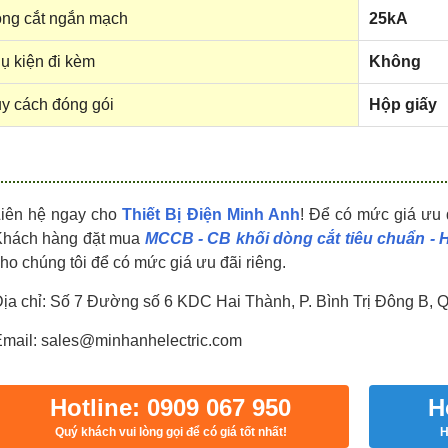
HDPZ50PR24IP30F
HDPZ50PR18IP30F
ng cắt ngắn mạch
25kA
0909.067.950 Ms.Châu
0909.067.950 Ms.Châu
ụ kiện đi kèm
Không
y cách đóng gói
Hộp giấy
Liên hệ ngay cho
Thiết Bị Điện Minh Anh
! Để có mức giá ưu 
Khách hàng đặt mua
MCCB - CB khối dòng cắt tiêu chuẩn -
ho chúng tôi để có mức giá ưu đãi riêng.
ịa chỉ: Số 7 Đường số 6 KDC Hai Thành, P. Bình Trị Đông B, 
mail: sales@minhanhelectric.com
Hotline: 0909 067 950
H
Quý khách vui lòng gọi để có giá tốt nhất!
H