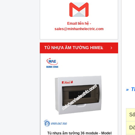
Email liên hệ -
sales@minhanhelectric.com
‹
›
TỦ NHỰA ÂM TƯỜNG HIMEL
» T
Số
Dò
g 4 module - Model
Tủ nhựa âm tường 36 module - Model
Tủ nh