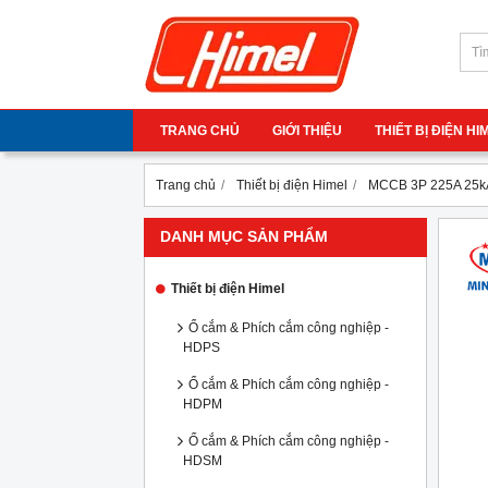
TRANG CHỦ
GIỚI THIỆU
THIẾT BỊ ĐIỆN H
Trang chủ
Thiết bị điện Himel
MCCB 3P 225A 25k
DANH MỤC SẢN PHẨM
Thiết bị điện Himel
Ổ cắm & Phích cắm công nghiệp -
HDPS
Ổ cắm & Phích cắm công nghiệp -
HDPM
Ổ cắm & Phích cắm công nghiệp -
HDSM