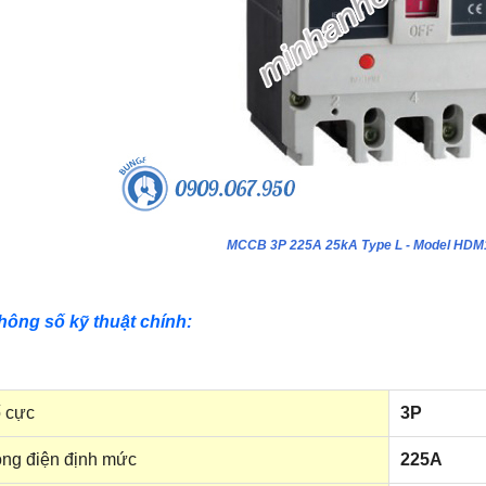
MCCB 3P 225A 25kA Type L - Model HD
hông số kỹ thuật chính:
 cực
3P
ng điện định mức
225A
ựa âm tường 24 module - Model
Tủ nhựa âm tường 18 module - Model