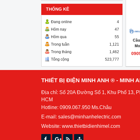
THỐNG KÊ
Đang online
4
Hôm nay
47
Hôm qua
55
Cầu
Trong tuần
1,121
Mo
Trong tháng
1,462
090
Tổng cộng
523,777
THIẾT BỊ ĐIỆN MINH ANH ® - MINH
Địa chỉ: Số 20A Đường Số 1, Khu Phố 13, 
HCM
Hotline: 0909.067.950 Ms.Châu
E-mail: sales@minhanhelectric.com
Website:
www.thietbidienhimel.com