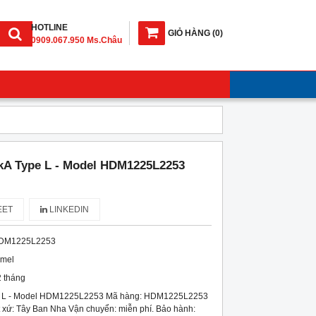
HOTLINE
GIỎ HÀNG
(
0
)
0909.067.950 Ms.Châu
A Type L - Model HDM1225L2253
ET
LINKEDIN
DM1225L2253
imel
 tháng
 L - Model HDM1225L2253 Mã hàng: HDM1225L2253
 xứ: Tây Ban Nha Vận chuyển: miễn phí. Bảo hành: