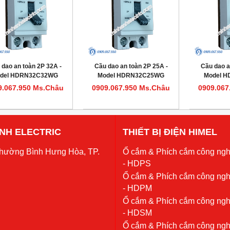
 dao an toàn 2P 32A -
Cầu dao an toàn 2P 25A -
Cầu dao a
del HDRN32C32WG
Model HDRN32C25WG
Model 
9.067.950 Ms.Châu
0909.067.950 Ms.Châu
0909.067
 ANH ELECTRIC
THIẾT BỊ ĐIỆN HIMEL
Phường Bình Hưng Hòa, TP.
Ổ cắm & Phích cắm công ngh
- HDPS
Ổ cắm & Phích cắm công ngh
- HDPM
Ổ cắm & Phích cắm công ngh
- HDSM
Ổ cắm & Phích cắm công ngh