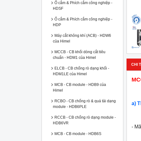
Ổ cắm & Phích cắm công nghiệp -
HDSF
Ổ cắm & Phích cắm công nghiệp -
HDP
Máy cắt không khí (ACB) - HDW6
của Himel
MCCB - CB khối dòng cắt tiêu
chuẩn - HDM1 của Himel
CHI T
ELCB - CB chống rò dạng khối -
HDM1LE của Himel
MCC
MCB - CB module - HDB9 của
Himel
RCBO - CB chống rò & quá tải dạng
a) 
module - HDB6PLE
RCCB - CB chống rò dạng module -
HDB6VR
- M
MCB - CB module - HDB6S