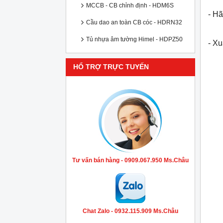
MCCB - CB chỉnh định - HDM6S
- Hã
Cầu dao an toàn CB cóc - HDRN32
Tủ nhựa âm tường Himel - HDPZ50
- X
HỔ TRỢ TRỰC TUYẾN
Tư vấn bán hàng - 0909.067.950 Ms.Châu
Chat Zalo - 0932.115.909 Ms.Châu