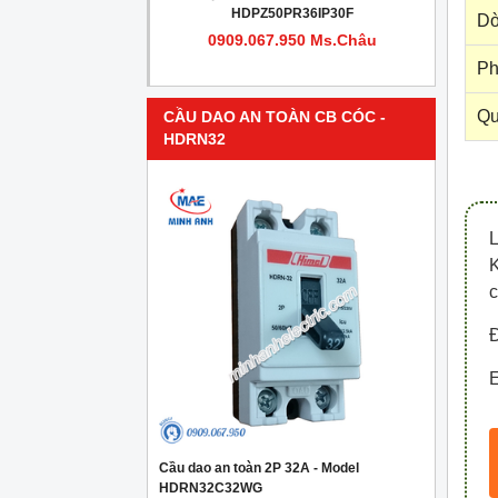
PR4IP30F
HDPZ50PR36IP30F
Dò
950 Ms.Châu
0909.067.950 Ms.Châu
Ph
Qu
CẦU DAO AN TOÀN CB CÓC -
HDRN32
c
Đ
E
Cầu dao an toàn 2P 32A - Model
HDRN32C32WG