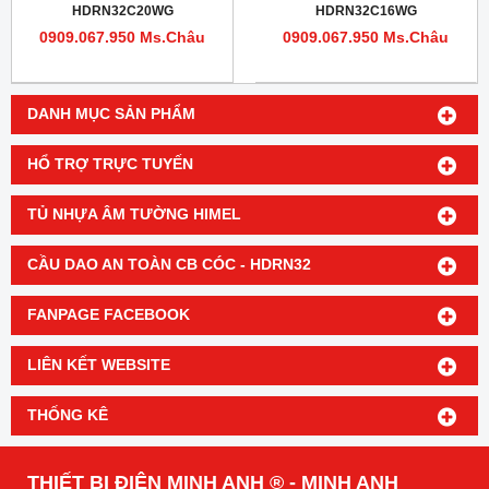
HDRN32C20WG
HDRN32C16WG
0909.067.950 Ms.Châu
0909.067.950 Ms.Châu
DANH MỤC SẢN PHẨM
HỔ TRỢ TRỰC TUYẾN
TỦ NHỰA ÂM TƯỜNG HIMEL
CẦU DAO AN TOÀN CB CÓC - HDRN32
FANPAGE FACEBOOK
LIÊN KẾT WEBSITE
THỐNG KÊ
THIẾT BỊ ĐIỆN MINH ANH ® - MINH ANH