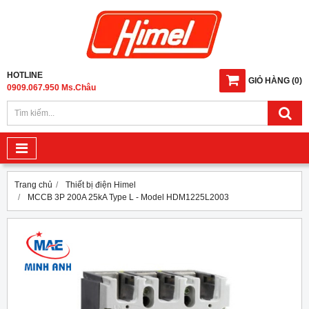
HOTLINE
GIỎ HÀNG
(
0
)
0909.067.950 Ms.Châu
Trang chủ
Thiết bị điện Himel
MCCB 3P 200A 25kA Type L - Model HDM1225L2003