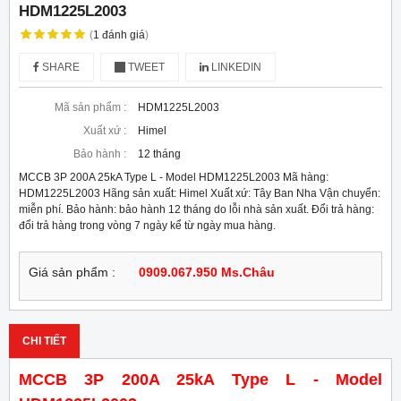
HDM1225L2003
(
1
đánh giá
)
SHARE
TWEET
LINKEDIN
Mã sản phẩm :
HDM1225L2003
Xuất xứ :
Himel
Bảo hành :
12 tháng
MCCB 3P 200A 25kA Type L - Model HDM1225L2003 Mã hàng:
HDM1225L2003 Hãng sản xuất: Himel Xuất xứ: Tây Ban Nha Vận chuyển:
miễn phí. Bảo hành: bảo hành 12 tháng do lỗi nhà sản xuất. Đổi trả hàng:
đổi trả hàng trong vòng 7 ngày kể từ ngày mua hàng.
Giá sản phẩm :
0909.067.950 Ms.Châu
CHI TIẾT
MCCB 3P 200A 25kA Type L - Model