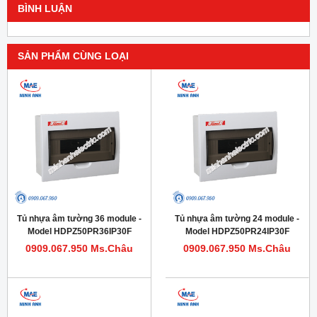
BÌNH LUẬN
SẢN PHẨM CÙNG LOẠI
Tủ nhựa âm tường 36 module -
Tủ nhựa âm tường 24 module -
Model HDPZ50PR36IP30F
Model HDPZ50PR24IP30F
0909.067.950 Ms.Châu
0909.067.950 Ms.Châu