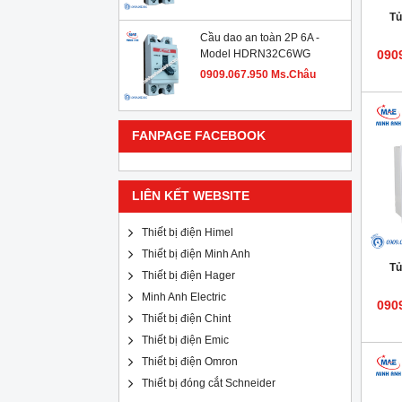
Tủ
Cầu dao an toàn 2P 6A -
Model HDRN32C6WG
090
0909.067.950 Ms.Châu
FANPAGE FACEBOOK
LIÊN KẾT WEBSITE
Thiết bị điện Himel
Thiết bị điện Minh Anh
Tủ
Thiết bị điện Hager
Minh Anh Electric
090
Thiết bị điện Chint
Thiết bị điện Emic
Thiết bị điện Omron
Thiết bị đóng cắt Schneider