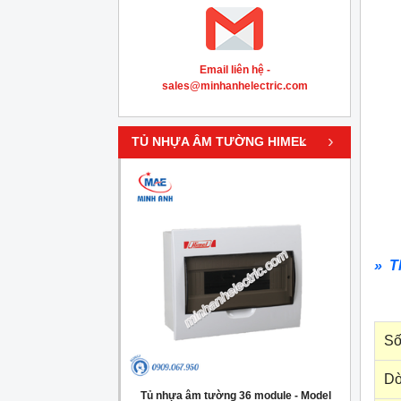
Email liên hệ -
sales@minhanhelectric.com
‹
›
TỦ NHỰA ÂM TƯỜNG HIMEL
» T
Số
Dò
g 4 module - Model
Tủ nhựa âm tường 36 module - Model
Tủ nh