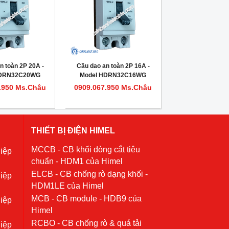
n toàn 2P 20A -
Cầu dao an toàn 2P 16A -
HDRN32C20WG
Model HDRN32C16WG
.950 Ms.Châu
0909.067.950 Ms.Châu
THIẾT BỊ ĐIỆN HIMEL
MCCB - CB khối dòng cắt tiêu
iệp
chuẩn - HDM1 của Himel
ELCB - CB chống rò dạng khối -
iệp
HDM1LE của Himel
MCB - CB module - HDB9 của
iệp
Himel
RCBO - CB chống rò & quá tải
iệp