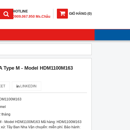
HOTLINE
GIỎ HÀNG
(
0
)
0909.067.950 Ms.Châu
A Type M - Model HDM1100M163
ET
LINKEDIN
DM1100M163
imel
 tháng
 M - Model HDM1100M163 Mã hàng: HDM1100M163
 xứ: Tây Ban Nha Vận chuyển: miễn phí. Bảo hành: