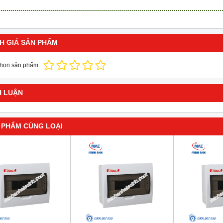
H GIÁ SẢN PHẨM
chọn sản phẩm:
H LUẬN
 PHẨM CÙNG LOẠI