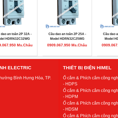
 dao an toàn 2P 32A -
Cầu dao an toàn 2P 25A -
Cầu dao a
del HDRN32C32WG
Model HDRN32C25WG
Model 
9.067.950 Ms.Châu
0909.067.950 Ms.Châu
0909.067
 ANH ELECTRIC
THIẾT BỊ ĐIỆN HIMEL
Phường Bình Hưng Hòa, TP.
Ổ cắm & Phích cắm công ngh
- HDPS
Ổ cắm & Phích cắm công ngh
- HDPM
Ổ cắm & Phích cắm công ngh
- HDSM
Ổ cắm & Phích cắm công ngh