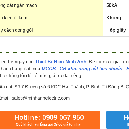
HDPZ50PR24IP30F
HDPZ50PR18IP30F
ng cắt ngắn mạch
50kA
0909.067.950 Ms.Châu
0909.067.950 Ms.Châu
ụ kiện đi kèm
Không
y cách đóng gói
Hộp giấy
Liên hệ ngay cho
Thiết Bị Điện Minh Anh
! Để có mức giá ưu 
Khách hàng đặt mua
MCCB - CB khối dòng cắt tiêu chuẩn -
ho chúng tôi để có mức giá ưu đãi riêng.
ịa chỉ: Số 7 Đường số 6 KDC Hai Thành, P. Bình Trị Đông B, 
mail: sales@minhanhelectric.com
Hotline: 0909 067 950
H
Quý khách vui lòng gọi để có giá tốt nhất!
H