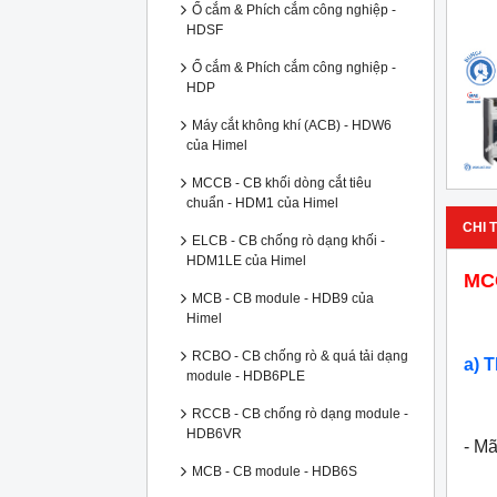
Ổ cắm & Phích cắm công nghiệp -
HDSF
Ổ cắm & Phích cắm công nghiệp -
HDP
Máy cắt không khí (ACB) - HDW6
của Himel
MCCB - CB khối dòng cắt tiêu
chuẩn - HDM1 của Himel
CHI T
ELCB - CB chống rò dạng khối -
HDM1LE của Himel
MCC
MCB - CB module - HDB9 của
Himel
RCBO - CB chống rò & quá tải dạng
a) 
module - HDB6PLE
RCCB - CB chống rò dạng module -
HDB6VR
- M
MCB - CB module - HDB6S