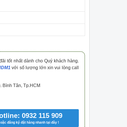
HDPZ50PR15IP30F
HDPZ50PR12IP30
0909.067.950 Ms.Châu
0909.067.950 Ms.
đãi tốt nhất dành cho Quý khách hàng.
 HDM1
với số lượng lớn xin vui lòng call
Q. Bình Tân, Tp.HCM
otline: 0932 115 909
oặc đăng ký đặt hàng nhanh tại đây !