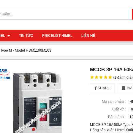
IMEL
TIN TỨC
PRICELIST HIMEL
LIÊN HỆ
 Type M - Model HDM1100M163
MCCB 3P 16A 50k
(
1
đánh giá
)
SHARE
TWE
Mã sản phẩm :
H
Xuất xứ :
H
Bảo hành :
12
MCCB 3P 16A 50kA Type
Hãng sản xuất: Himel Xuất