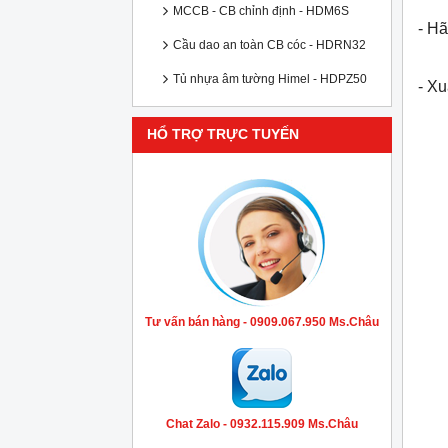
MCCB - CB chỉnh định - HDM6S
- Hã
Cầu dao an toàn CB cóc - HDRN32
Tủ nhựa âm tường Himel - HDPZ50
- X
HỔ TRỢ TRỰC TUYẾN
Tư vấn bán hàng - 0909.067.950 Ms.Châu
Chat Zalo - 0932.115.909 Ms.Châu