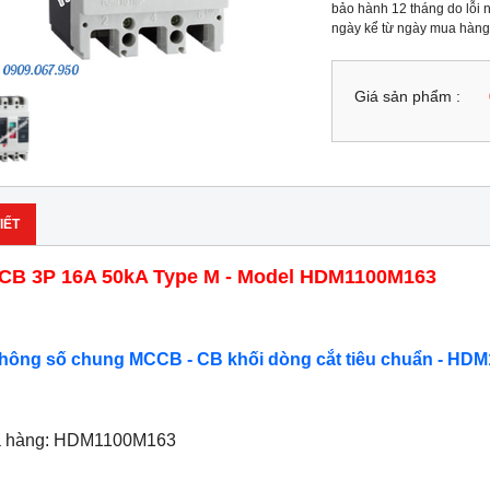
bảo hành 12 tháng do lỗi n
ngày kể từ ngày mua hàng
Giá sản phẩm :
IẾT
B 3P 16A 50kA Type M - Model HDM1100M163
Thông số chung MCCB - CB khối dòng cắt tiêu chuẩn - HDM
ã hàng: HDM1100M163