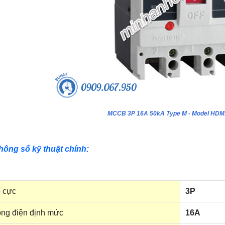
MCCB 3P 16A 50kA Type M - Model HD
hông số kỹ thuật chính:
 cực
3P
ng điện định mức
16A
ựa âm tường 24 module - Model
Tủ nhựa âm tường 18 module - Model