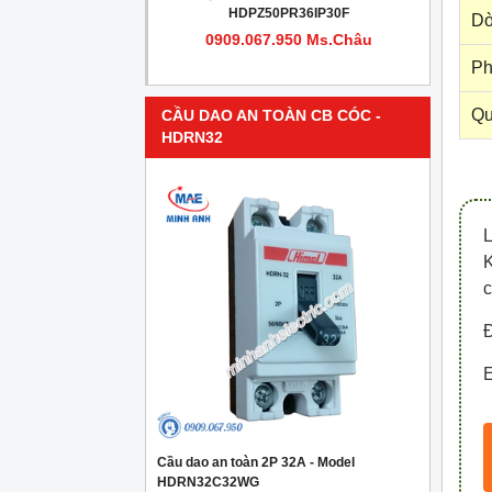
PR4IP30F
HDPZ50PR36IP30F
Dò
950 Ms.Châu
0909.067.950 Ms.Châu
Ph
Qu
CẦU DAO AN TOÀN CB CÓC -
HDRN32
c
Đ
E
Cầu dao an toàn 2P 32A - Model
HDRN32C32WG