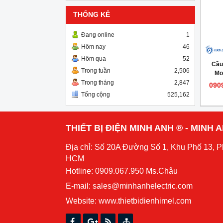
THỐNG KÊ
Đang online
1
Hôm nay
46
Hôm qua
52
Cầu
Trong tuần
2,506
Mo
Trong tháng
2,847
090
Tổng cộng
525,162
THIẾT BỊ ĐIỆN MINH ANH ® - MINH
Địa chỉ: Số 20A Đường Số 1, Khu Phố 13, 
HCM
Hotline: 0909.067.950 Ms.Châu
E-mail: sales@minhanhelectric.com
Website:
www.thietbidienhimel.com