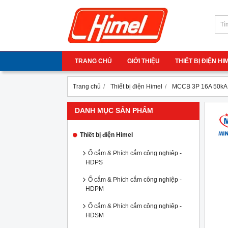
TRANG CHỦ
GIỚI THIỆU
THIẾT BỊ ĐIỆN H
Trang chủ
Thiết bị điện Himel
MCCB 3P 16A 50kA
DANH MỤC SẢN PHẨM
Thiết bị điện Himel
Ổ cắm & Phích cắm công nghiệp -
HDPS
Ổ cắm & Phích cắm công nghiệp -
HDPM
Ổ cắm & Phích cắm công nghiệp -
HDSM