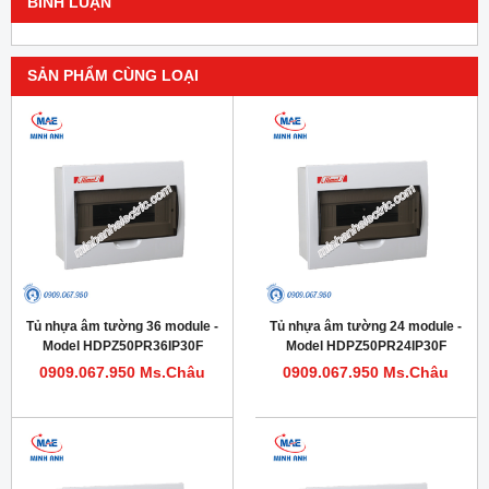
BÌNH LUẬN
SẢN PHẨM CÙNG LOẠI
Tủ nhựa âm tường 36 module -
Tủ nhựa âm tường 24 module -
Model HDPZ50PR36IP30F
Model HDPZ50PR24IP30F
0909.067.950 Ms.Châu
0909.067.950 Ms.Châu