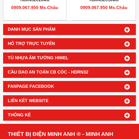
HDRN32C20WG
HDRN32C16WG
0909.067.950 Ms.Châu
0909.067.950 Ms.Châu
DANH MỤC SẢN PHẨM
HỔ TRỢ TRỰC TUYẾN
TỦ NHỰA ÂM TƯỜNG HIMEL
CẦU DAO AN TOÀN CB CÓC - HDRN32
FANPAGE FACEBOOK
LIÊN KẾT WEBSITE
THỐNG KÊ
THIẾT BỊ ĐIỆN MINH ANH ® - MINH ANH