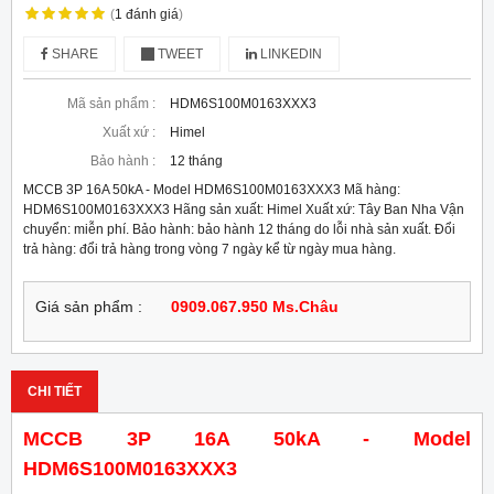
(
1
đánh giá
)
SHARE
TWEET
LINKEDIN
Mã sản phẩm :
HDM6S100M0163XXX3
Xuất xứ :
Himel
Bảo hành :
12 tháng
MCCB 3P 16A 50kA - Model HDM6S100M0163XXX3 Mã hàng:
HDM6S100M0163XXX3 Hãng sản xuất: Himel Xuất xứ: Tây Ban Nha Vận
chuyển: miễn phí. Bảo hành: bảo hành 12 tháng do lỗi nhà sản xuất. Đổi
trả hàng: đổi trả hàng trong vòng 7 ngày kể từ ngày mua hàng.
Giá sản phẩm :
0909.067.950 Ms.Châu
CHI TIẾT
MCCB 3P 16A 50kA - Model
HDM6S100M0163XXX3