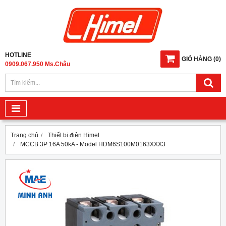
HOTLINE
GIỎ HÀNG
(
0
)
0909.067.950 Ms.Châu
Trang chủ
Thiết bị điện Himel
MCCB 3P 16A 50kA - Model HDM6S100M0163XXX3