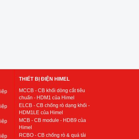
THIẾT BỊ ĐIỆN HIMEL
MCCB - CB khối dòng cắt tiêu
iệp
chuẩn - HDM1 của Himel
ELCB - CB chống rò dạng khối -
iệp
HDM1LE của Himel
MCB - CB module - HDB9 của
iệp
Himel
RCBO - CB chống rò & quá tải
iệp