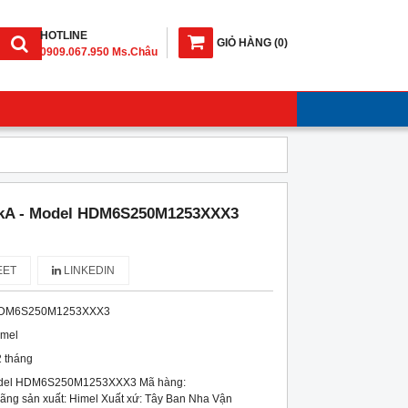
HOTLINE
GIỎ HÀNG
(
0
)
0909.067.950 Ms.Châu
kA - Model HDM6S250M1253XXX3
ET
LINKEDIN
DM6S250M1253XXX3
imel
 tháng
odel HDM6S250M1253XXX3 Mã hàng:
 sản xuất: Himel Xuất xứ: Tây Ban Nha Vận