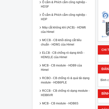
Ổ cắm & Phích cắm công nghiệp -
HDSF
Ổ cắm & Phích cắm công nghiệp -
HDP
Máy cắt không khí (ACB) - HDW6
của Himel
MCCB - CB khối dòng cắt tiêu
chuẩn - HDM1 của Himel
CHI T
ELCB - CB chống rò dạng khối -
HDM1LE của Himel
MCB - CB module - HDB9 của
ĐÁN
Himel
RCBO - CB chống rò & quá tải dạng
Bình 
module - HDB6PLE
RCCB - CB chống rò dạng module -
BÌN
HDB6VR
MCB - CB module - HDB6S