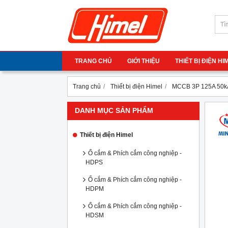
TRANG CHỦ
GIỚI THIỆU
THIẾT BỊ ĐIỆN H
Trang chủ
Thiết bị điện Himel
MCCB 3P 125A 50k
DANH MỤC SẢN PHẨM
Thiết bị điện Himel
Ổ cắm & Phích cắm công nghiệp -
HDPS
Ổ cắm & Phích cắm công nghiệp -
HDPM
Ổ cắm & Phích cắm công nghiệp -
HDSM