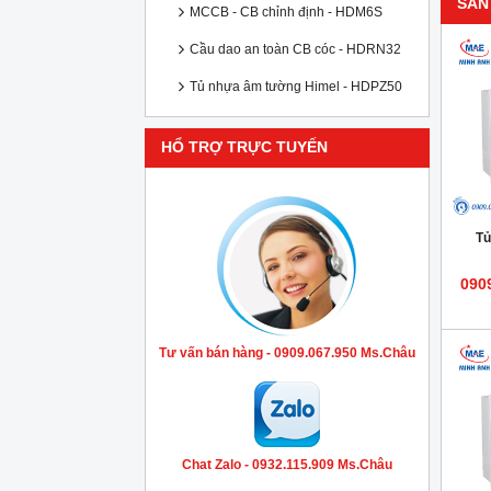
SẢN
MCCB - CB chỉnh định - HDM6S
Cầu dao an toàn CB cóc - HDRN32
Tủ nhựa âm tường Himel - HDPZ50
HỔ TRỢ TRỰC TUYẾN
Tủ
090
Tư vấn bán hàng - 0909.067.950 Ms.Châu
Chat Zalo - 0932.115.909 Ms.Châu