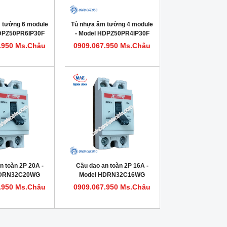
 tường 6 module
Tủ nhựa âm tường 4 module
HDPZ50PR6IP30F
- Model HDPZ50PR4IP30F
.950 Ms.Châu
0909.067.950 Ms.Châu
n toàn 2P 20A -
Cầu dao an toàn 2P 16A -
HDRN32C20WG
Model HDRN32C16WG
.950 Ms.Châu
0909.067.950 Ms.Châu
Tủ nhựa âm tường 15 module - Model
Tủ nhựa âm tường 12 modu