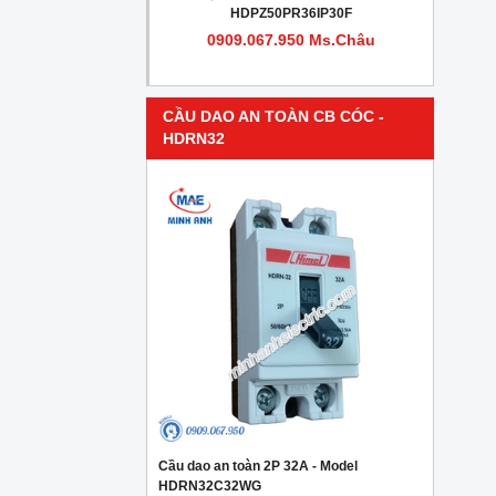
PR4IP30F
HDPZ50PR36IP30F
950 Ms.Châu
0909.067.950 Ms.Châu
CẦU DAO AN TOÀN CB CÓC -
HDRN32
Cầu dao an toàn 2P 32A - Model
HDRN32C32WG