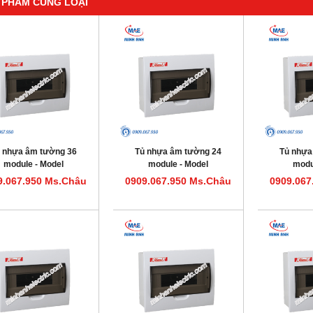
 PHẨM CÙNG LOẠI
 nhựa âm tường 36
Tủ nhựa âm tường 24
Tủ nhựa
module - Model
module - Model
modu
HDPZ50PR36IP30F
HDPZ50PR24IP30F
HDPZ5
9.067.950 Ms.Châu
0909.067.950 Ms.Châu
0909.067