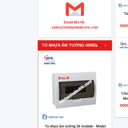
Tủ
Email liên hệ -
090
sales@minhanhelectric.com
‹
›
TỦ NHỰA ÂM TƯỜNG HIMEL
Cầu
Mo
090
g 4 module - Model
Tủ nhựa âm tường 36 module - Model
Tủ nh