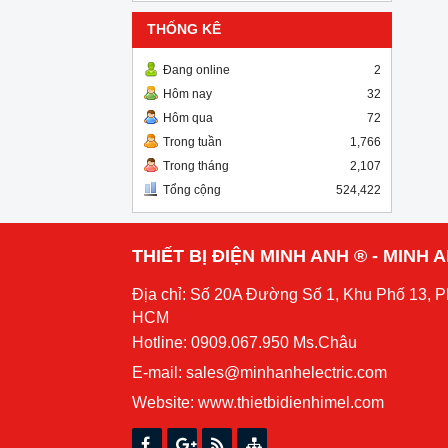
THỐNG KÊ
Đang online
2
Hôm nay
32
Hôm qua
72
Trong tuần
1,766
Trong tháng
2,107
Tổng cộng
524,422
THIẾT BỊ ĐIỆN MINH ANH ® - MINH
Địa chỉ: Số 20A Đường Số 1, Khu Phố 13, 
HCM
Hotline: 0909.067.950 Ms.Châu
E-mail: sales@minhanhelectric.com
Website:
www.thietbidienhimel.com