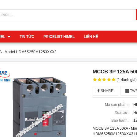
IMEL
TIN TỨC
PRICELIST HIMEL
LIÊN HỆ
A - Model HDM6S250M1253XXX3
MCCB 3P 125A 50
(
1
đánh giá
)
SHARE
TWE
Mã sản phẩm :
H
Xuất xứ :
H
Bảo hành :
12
MCCB 3P 125A 50kA - M
HDM6S250M1253XXX3 Hãng