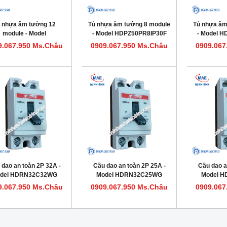
 nhựa âm tường 12
Tủ nhựa âm tường 8 module
Tủ nhựa âm
module - Model
- Model HDPZ50PR8IP30F
- Model 
HDPZ50PR12IP30F
9.067.950 Ms.Châu
0909.067.950 Ms.Châu
0909.067
 dao an toàn 2P 32A -
Cầu dao an toàn 2P 25A -
Cầu dao a
del HDRN32C32WG
Model HDRN32C25WG
Model 
9.067.950 Ms.Châu
0909.067.950 Ms.Châu
0909.067
ựa âm tường 24 module - Model
Tủ nhựa âm tường 18 module - Model