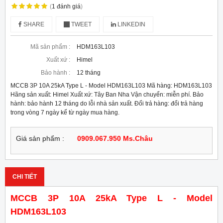
(
1
đánh giá
)
SHARE
TWEET
LINKEDIN
Mã sản phẩm :
HDM163L103
Xuất xứ :
Himel
Bảo hành :
12 tháng
MCCB 3P 10A 25kA Type L - Model HDM163L103 Mã hàng: HDM163L103
Hãng sản xuất: Himel Xuất xứ: Tây Ban Nha Vận chuyển: miễn phí. Bảo
hành: bảo hành 12 tháng do lỗi nhà sản xuất. Đổi trả hàng: đổi trả hàng
trong vòng 7 ngày kể từ ngày mua hàng.
Giá sản phẩm :
0909.067.950 Ms.Châu
CHI TIẾT
MCCB 3P 10A 25kA Type L - Model
HDM163L103