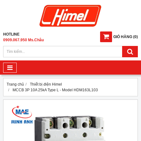
HOTLINE
GIỎ HÀNG
(
0
)
0909.067.950 Ms.Châu
Trang chủ
Thiết bị điện Himel
MCCB 3P 10A 25kA Type L - Model HDM163L103