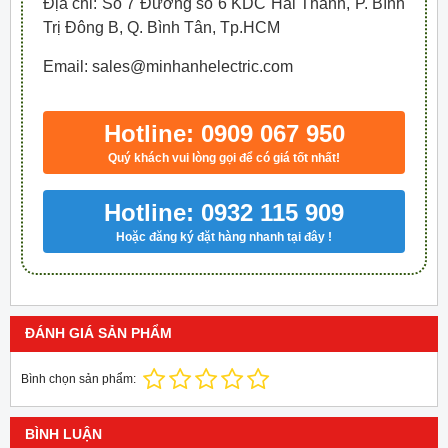
Địa chỉ: Số 7 Đường số 6 KDC Hai Thành, P. Bình
Trị Đông B, Q. Bình Tân, Tp.HCM
Email: sales@minhanhelectric.com
Hotline: 0909 067 950
Quý khách vui lòng gọi để có giá tốt nhất!
Hotline: 0932 115 909
Hoặc đăng ký đặt hàng nhanh tại đây !
ĐÁNH GIÁ SẢN PHẨM
Bình chọn sản phẩm:
BÌNH LUẬN