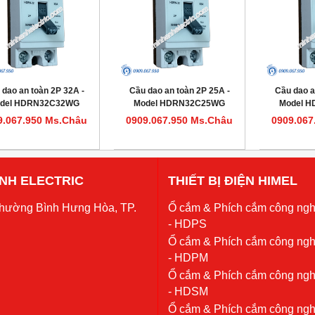
 dao an toàn 2P 32A -
Cầu dao an toàn 2P 25A -
Cầu dao a
del HDRN32C32WG
Model HDRN32C25WG
Model 
9.067.950 Ms.Châu
0909.067.950 Ms.Châu
0909.067
 ANH ELECTRIC
THIẾT BỊ ĐIỆN HIMEL
Phường Bình Hưng Hòa, TP.
Ổ cắm & Phích cắm công ngh
- HDPS
Ổ cắm & Phích cắm công ngh
- HDPM
Ổ cắm & Phích cắm công ngh
- HDSM
Ổ cắm & Phích cắm công ngh