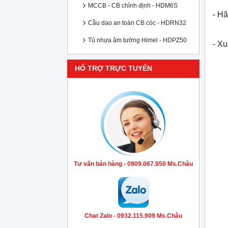
MCCB - CB chỉnh định - HDM6S
- Hã
Cầu dao an toàn CB cóc - HDRN32
Tủ nhựa âm tường Himel - HDPZ50
- X
HỔ TRỢ TRỰC TUYẾN
Tư vấn bán hàng - 0909.067.950 Ms.Châu
Chat Zalo - 0932.115.909 Ms.Châu