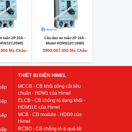
n toàn 2P 20A -
Cầu dao an toàn 2P 16A -
HDRN32C20WG
Model HDRN32C16WG
.950 Ms.Châu
0909.067.950 Ms.Châu
THIẾT BỊ ĐIỆN HIMEL
MCCB - CB khối dòng cắt tiêu
iệp
chuẩn - HDM1 của Himel
ELCB - CB chống rò dạng khối -
iệp
HDM1LE của Himel
MCB - CB module - HDB9 của
iệp
Himel
RCBO - CB chống rò & quá tải
iệp