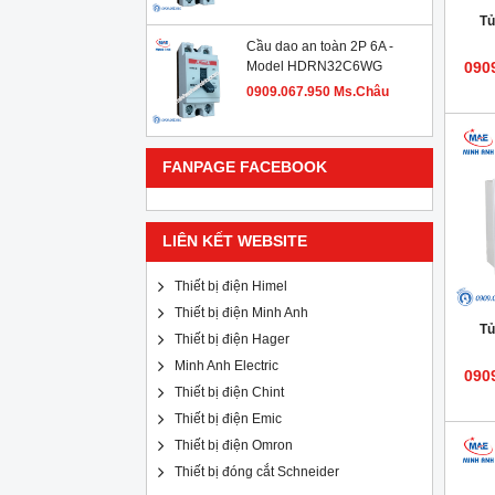
Tủ
Cầu dao an toàn 2P 6A -
Model HDRN32C6WG
090
0909.067.950 Ms.Châu
FANPAGE FACEBOOK
LIÊN KẾT WEBSITE
Thiết bị điện Himel
Thiết bị điện Minh Anh
Tủ
Thiết bị điện Hager
Minh Anh Electric
090
Thiết bị điện Chint
Thiết bị điện Emic
Thiết bị điện Omron
Thiết bị đóng cắt Schneider