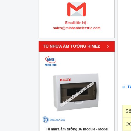
Email liên hệ -
sales@minhanhelectric.com
‹
›
TỦ NHỰA ÂM TƯỜNG HIMEL
» T
Số
Dò
g 4 module - Model
Tủ nhựa âm tường 36 module - Model
Tủ nh