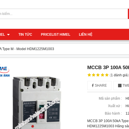
IMEL
TIN TỨC
PRICELIST HIMEL
LIÊN HỆ
A Type M - Model HDM1225M1003
MCCB 3P 100A 50
(
1
đánh giá
)
SHARE
TWE
Mã sản phẩm :
H
Xuất xứ :
H
Bảo hành :
12
MCCB 3P 100A 50kA Type
HDM1225M1003 Hãng sản x