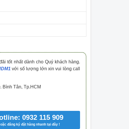
HDPZ50PR15IP30F
HDPZ50PR12IP30
0909.067.950 Ms.Châu
0909.067.950 Ms.
đãi tốt nhất dành cho Quý khách hàng.
 HDM1
với số lượng lớn xin vui lòng call
Q. Bình Tân, Tp.HCM
otline: 0932 115 909
oặc đăng ký đặt hàng nhanh tại đây !