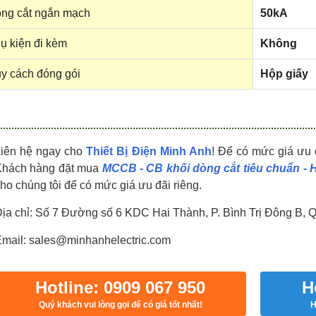
HDPZ50PR24IP30F
HDPZ50PR18IP30F
ng cắt ngắn mạch
50kA
0909.067.950 Ms.Châu
0909.067.950 Ms.Châu
ụ kiện đi kèm
Không
y cách đóng gói
Hộp giấy
Liên hệ ngay cho
Thiết Bị Điện Minh Anh
! Để có mức giá ưu 
Khách hàng đặt mua
MCCB - CB khối dòng cắt tiêu chuẩn -
ho chúng tôi để có mức giá ưu đãi riêng.
ịa chỉ: Số 7 Đường số 6 KDC Hai Thành, P. Bình Trị Đông B, 
mail: sales@minhanhelectric.com
Hotline: 0909 067 950
H
Quý khách vui lòng gọi để có giá tốt nhất!
H