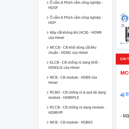
Ổ cắm & Phích cắm công nghiệp -
HDSF
Ổ cắm & Phích cắm công nghiệp -
HDP
Máy cắt không khí (ACB) - HDW6
của Himel
MCCB - CB khối dòng cắt tiêu
chuẩn - HDM1 của Himel
CHI T
ELCB - CB chống rò dạng khối -
HDM1LE của Himel
MCC
MCB - CB module - HDB9 của
Himel
RCBO - CB chống rò & quá tải dạng
a) 
module - HDB6PLE
RCCB - CB chống rò dạng module -
HDB6VR
- M
MCB - CB module - HDB6S