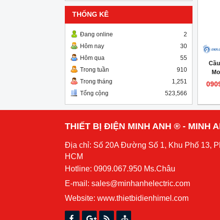
THỐNG KÊ
Đang online
2
Hôm nay
30
Hôm qua
55
Cầu
Trong tuần
910
Mo
Trong tháng
1,251
090
Tổng cộng
523,566
THIẾT BỊ ĐIỆN MINH ANH ® - MINH
Địa chỉ: Số 20A Đường Số 1, Khu Phố 13, 
HCM
Hotline: 0909.067.950 Ms.Châu
E-mail: sales@minhanhelectric.com
Website:
www.thietbidienhimel.com