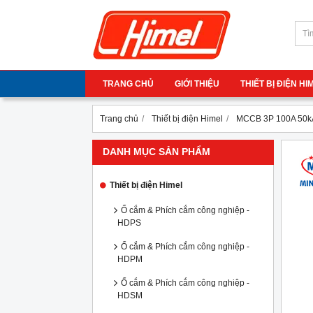
TRANG CHỦ
GIỚI THIỆU
THIẾT BỊ ĐIỆN H
Trang chủ
Thiết bị điện Himel
MCCB 3P 100A 50k
DANH MỤC SẢN PHẨM
Thiết bị điện Himel
Ổ cắm & Phích cắm công nghiệp -
HDPS
Ổ cắm & Phích cắm công nghiệp -
HDPM
Ổ cắm & Phích cắm công nghiệp -
HDSM