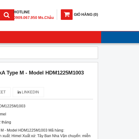
HOTLINE
GIỎ HÀNG
(
0
)
0909.067.950 Ms.Châu
kA Type M - Model HDM1225M1003
ET
LINKEDIN
DM1225M1003
imel
 tháng
 M - Model HDM1225M1003 Mã hàng:
uất: Himel Xuất xứ: Tây Ban Nha Vận chuyển: miễn