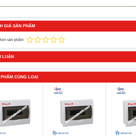
H GIÁ SẢN PHẨM
chọn sản phẩm:
H LUẬN
 PHẨM CÙNG LOẠI