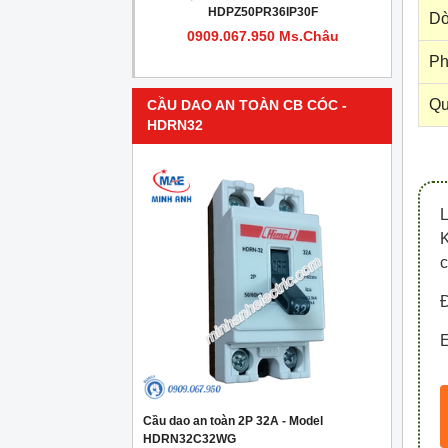
PR4IP30F
HDPZ50PR36IP30F
Dò
950 Ms.Châu
0909.067.950 Ms.Châu
Ph
Qu
CẦU DAO AN TOÀN CB CÓC -
HDRN32
c
Đ
E
Cầu dao an toàn 2P 32A - Model
HDRN32C32WG