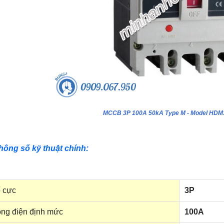
MCCB 3P 100A 50kA Type M - Model HD
hông số kỹ thuật chính:
 cực
3P
ng điện định mức
100A
ựa âm tường 24 module - Model
Tủ nhựa âm tường 18 module - Model