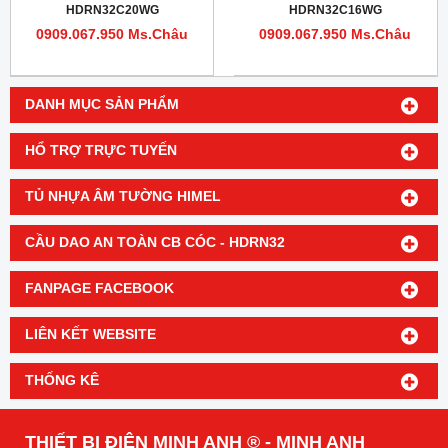
HDRN32C20WG
HDRN32C16WG
0909.067.950 Ms.Châu
0909.067.950 Ms.Châu
DANH MỤC SẢN PHẨM
HỔ TRỢ TRỰC TUYẾN
TỦ NHỰA ÂM TƯỜNG HIMEL
CẦU DAO AN TOÀN CB CÓC - HDRN32
FANPAGE FACEBOOK
LIÊN KẾT WEBSITE
THỐNG KÊ
THIẾT BỊ ĐIỆN MINH ANH ® - MINH ANH