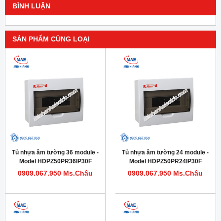
BÌNH LUẬN
SẢN PHẨM CÙNG LOẠI
Tủ nhựa âm tường 36 module -
Tủ nhựa âm tường 24 module -
Model HDPZ50PR36IP30F
Model HDPZ50PR24IP30F
0909.067.950 Ms.Châu
0909.067.950 Ms.Châu