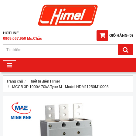
HOTLINE
GIỎ HÀNG
(
0
)
0909.067.950 Ms.Châu
Trang chủ
Thiết bị điện Himel
MCCB 3P 1000A 70kA Type M - Model HDM11250M10003