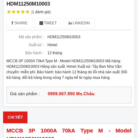
HDM11250M10003
(
1
đánh giá
)
SHARE
TWEET
LINKEDIN
Mã sản phẩm :
HDM11250M10003
Xuất xứ :
Himel
Bảo hành :
12 tháng
MCCB 3P 1000A 70kA Type M - Model HDM11250M10003 Mã hàng:
HDM11250M10003 Hãng sản xuất: Himel Xuất xứ: Tây Ban Nha Vận
chuyển: miễn phí. Bảo hành: bảo hành 12 tháng do lỗi nhà sản xuất. Đổi
trả hàng: đổi trả hàng trong vòng 7 ngày kể từ ngày mua hàng.
Giá sản phẩm :
0909.067.950 Ms.Châu
CHI TIẾT
MCCB 3P 1000A 70kA Type M - Model