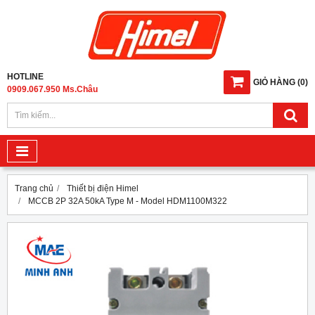
HOTLINE
GIỎ HÀNG
(
0
)
0909.067.950 Ms.Châu
Trang chủ
Thiết bị điện Himel
MCCB 2P 32A 50kA Type M - Model HDM1100M322