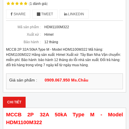
(
1
đánh giá
)
SHARE
TWEET
LINKEDIN
Mã sản phẩm :
HDM1100M322
Xuất xứ :
Himel
Bảo hành :
12 tháng
MCCB 2P 32A 50kA Type M - Model HDM1100M322 Mã hàng:
HDM1100M322 Hãng sản xuất: Himel Xuất xứ: Tây Ban Nha Vận chuyển:
miễn phí. Bảo hành: bảo hành 12 tháng do lỗi nhà sản xuất. Đổi trả hàng:
đổi trả hàng trong vòng 7 ngày kể từ ngày mua hàng.
Giá sản phẩm :
0909.067.950 Ms.Châu
CHI TIẾT
MCCB 2P 32A 50kA Type M - Model
HDM1100M322