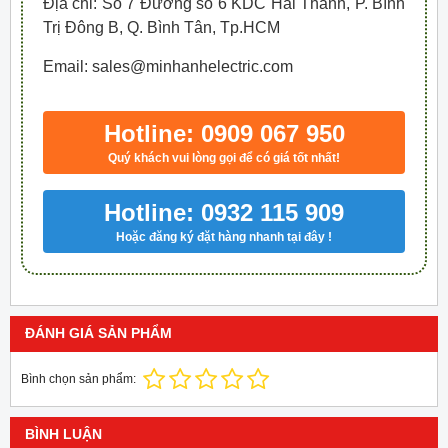
Địa chỉ: Số 7 Đường số 6 KDC Hai Thành, P. Bình
Trị Đông B, Q. Bình Tân, Tp.HCM
Email: sales@minhanhelectric.com
Hotline: 0909 067 950
Quý khách vui lòng gọi để có giá tốt nhất!
Hotline: 0932 115 909
Hoặc đăng ký đặt hàng nhanh tại đây !
ĐÁNH GIÁ SẢN PHẨM
Bình chọn sản phẩm:
BÌNH LUẬN