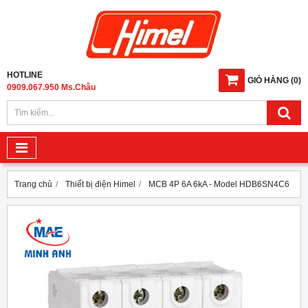
HOTLINE
GIỎ HÀNG
(
0
)
0909.067.950 Ms.Châu
Trang chủ
Thiết bị điện Himel
MCB 4P 6A 6kA - Model HDB6SN4C6