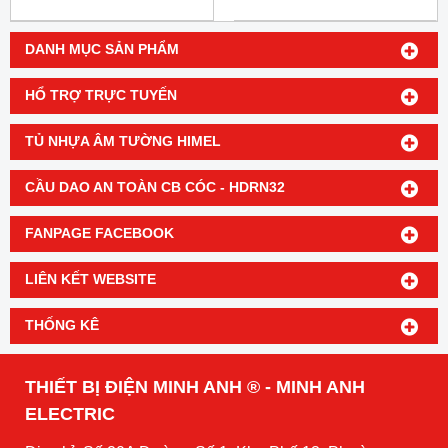
DANH MỤC SẢN PHẨM
HỔ TRỢ TRỰC TUYẾN
TỦ NHỰA ÂM TƯỜNG HIMEL
CẦU DAO AN TOÀN CB CÓC - HDRN32
FANPAGE FACEBOOK
LIÊN KẾT WEBSITE
THỐNG KÊ
THIẾT BỊ ĐIỆN MINH ANH ® - MINH ANH
ELECTRIC