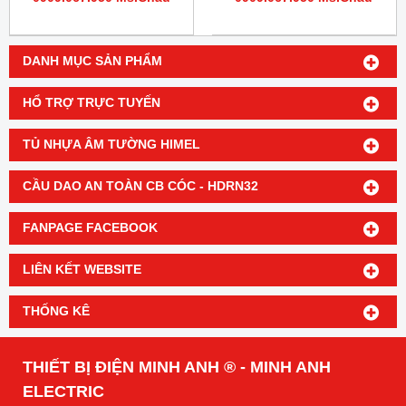
DANH MỤC SẢN PHẨM
HỔ TRỢ TRỰC TUYẾN
TỦ NHỰA ÂM TƯỜNG HIMEL
CẦU DAO AN TOÀN CB CÓC - HDRN32
FANPAGE FACEBOOK
LIÊN KẾT WEBSITE
THỐNG KÊ
THIẾT BỊ ĐIỆN MINH ANH ® - MINH ANH
ELECTRIC