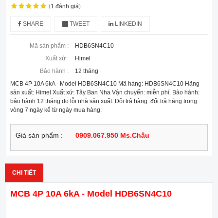
(
1
đánh giá
)
SHARE
TWEET
LINKEDIN
Mã sản phẩm :
HDB6SN4C10
Xuất xứ :
Himel
Bảo hành :
12 tháng
MCB 4P 10A 6kA - Model HDB6SN4C10 Mã hàng: HDB6SN4C10 Hãng
sản xuất: Himel Xuất xứ: Tây Ban Nha Vận chuyển: miễn phí. Bảo hành:
bảo hành 12 tháng do lỗi nhà sản xuất. Đổi trả hàng: đổi trả hàng trong
vòng 7 ngày kể từ ngày mua hàng.
Giá sản phẩm :
0909.067.950 Ms.Châu
CHI TIẾT
MCB 4P 10A 6kA - Model HDB6SN4C10