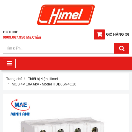
HOTLINE
GIỎ HÀNG
(
0
)
0909.067.950 Ms.Châu
Trang chủ
Thiết bị điện Himel
MCB 4P 10A 6kA - Model HDB6SN4C10