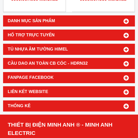
DANH MỤC SẢN PHẨM
HỔ TRỢ TRỰC TUYẾN
TỦ NHỰA ÂM TƯỜNG HIMEL
CẦU DAO AN TOÀN CB CÓC - HDRN32
FANPAGE FACEBOOK
LIÊN KẾT WEBSITE
THỐNG KÊ
THIẾT BỊ ĐIỆN MINH ANH ® - MINH ANH
ELECTRIC