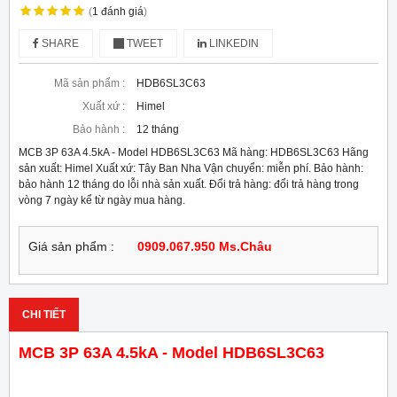
(
1
đánh giá
)
SHARE
TWEET
LINKEDIN
Mã sản phẩm :
HDB6SL3C63
Xuất xứ :
Himel
Bảo hành :
12 tháng
MCB 3P 63A 4.5kA - Model HDB6SL3C63 Mã hàng: HDB6SL3C63 Hãng
sản xuất: Himel Xuất xứ: Tây Ban Nha Vận chuyển: miễn phí. Bảo hành:
bảo hành 12 tháng do lỗi nhà sản xuất. Đổi trả hàng: đổi trả hàng trong
vòng 7 ngày kể từ ngày mua hàng.
Giá sản phẩm :
0909.067.950 Ms.Châu
CHI TIẾT
MCB 3P 63A 4.5kA - Model HDB6SL3C63