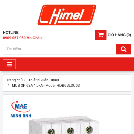
HOTLINE
GIỎ HÀNG
(
0
)
0909.067.950 Ms.Châu
Trang chủ
Thiết bị điện Himel
MCB 3P 63A 4.5kA - Model HDB6SL3C63