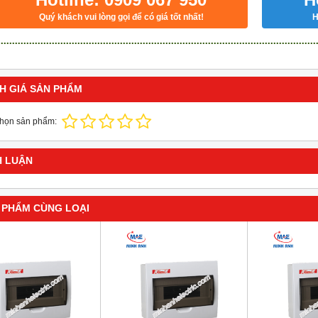
Quý khách vui lòng gọi để có giá tốt nhất!
H
H GIÁ SẢN PHẨM
chọn sản phẩm:
H LUẬN
 PHẨM CÙNG LOẠI