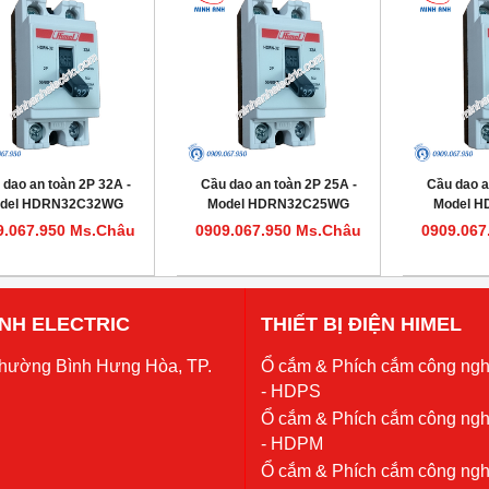
 dao an toàn 2P 32A -
Cầu dao an toàn 2P 25A -
Cầu dao a
del HDRN32C32WG
Model HDRN32C25WG
Model 
9.067.950 Ms.Châu
0909.067.950 Ms.Châu
0909.067
 ANH ELECTRIC
THIẾT BỊ ĐIỆN HIMEL
Phường Bình Hưng Hòa, TP.
Ổ cắm & Phích cắm công ngh
- HDPS
Ổ cắm & Phích cắm công ngh
- HDPM
Ổ cắm & Phích cắm công ngh