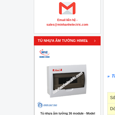
Email liên hệ -
sales@minhanhelectric.com
‹
›
TỦ NHỰA ÂM TƯỜNG HIMEL
» T
Số
Dò
g 4 module - Model
Tủ nhựa âm tường 36 module - Model
Tủ nh