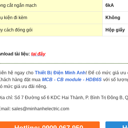
HDPZ50PR24IP30F
HDPZ50PR18IP30F
ng cắt ngắn mạch
6kA
0909.067.950 Ms.Châu
0909.067.950 Ms.Châu
ụ kiện đi kèm
Không
y cách đóng gói
Hộp giấy
load tài liệu:
tại đây
Liên hệ ngay cho
Thiết Bị Điện Minh Anh
! Để có mức giá ưu 
Khách hàng đặt mua
MCB - CB module - HDB6S
với số lượng
ó mức giá ưu đãi riêng.
ịa chỉ: Số 7 Đường số 6 KDC Hai Thành, P. Bình Trị Đông B, 
mail: sales@minhanhelectric.com
Hotline: 0909 067 950
H