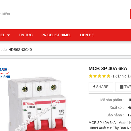
IMEL
TIN TỨC
PRICELIST HIMEL
LIÊN HỆ
 Model HDB6SN3C40
MCB 3P 40A 6kA 
(
1
đánh giá
)
SHARE
TWE
Mã sản phẩm :
H
Xuất xứ :
H
Bảo hành :
12
MCB 3P 40A 6kA - Model
Himel Xuất xứ: Tây Ban N