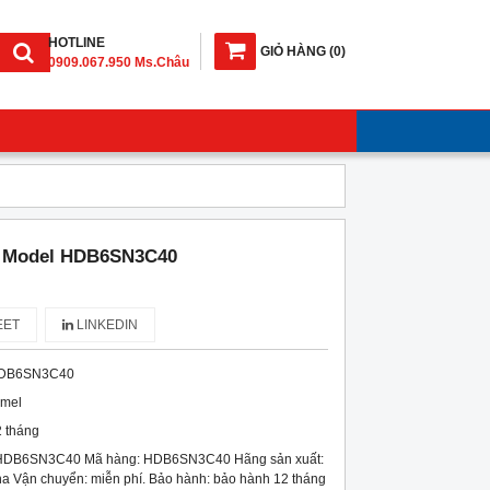
HOTLINE
GIỎ HÀNG
(
0
)
0909.067.950 Ms.Châu
- Model HDB6SN3C40
ET
LINKEDIN
DB6SN3C40
imel
 tháng
 HDB6SN3C40 Mã hàng: HDB6SN3C40 Hãng sản xuất:
ha Vận chuyển: miễn phí. Bảo hành: bảo hành 12 tháng