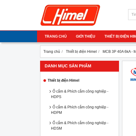
TRANG CHỦ
GIỚI THIỆU
THIẾT BỊ ĐIỆN H
Trang chủ
Thiết bị điện Himel
MCB 3P 40A 6kA -
DANH MỤC SẢN PHẨM
Thiết bị điện Himel
Ổ cắm & Phích cắm công nghiệp -
HDPS
Ổ cắm & Phích cắm công nghiệp -
HDPM
Ổ cắm & Phích cắm công nghiệp -
HDSM