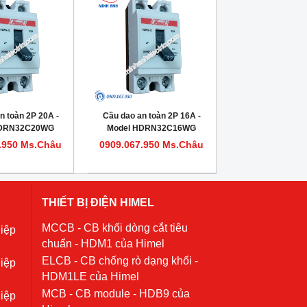
n toàn 2P 20A -
Cầu dao an toàn 2P 16A -
HDRN32C20WG
Model HDRN32C16WG
.950 Ms.Châu
0909.067.950 Ms.Châu
THIẾT BỊ ĐIỆN HIMEL
MCCB - CB khối dòng cắt tiêu
iệp
chuẩn - HDM1 của Himel
ELCB - CB chống rò dạng khối -
iệp
HDM1LE của Himel
MCB - CB module - HDB9 của
iệp