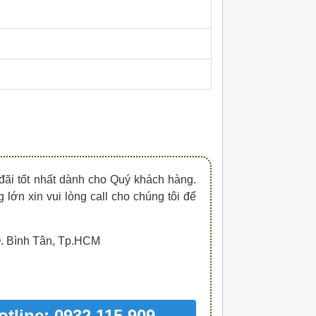
HDPZ50PR15IP30F
HDPZ50PR12IP30
0909.067.950 Ms.Châu
0909.067.950 Ms.
đãi tốt nhất dành cho Quý khách hàng.
 lớn xin vui lòng call cho chúng tôi để
Q. Bình Tân, Tp.HCM
otline: 0932 115 909