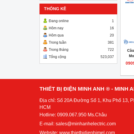
THỐNG KÊ
Đang online
1
Hôm nay
16
Hôm qua
20
Trong tuần
381
Trong tháng
722
Cầu
Mo
Tổng cộng
523,037
090
THIẾT BỊ ĐIỆN MINH ANH ® - MINH
Địa chỉ: Số 20A Đường Số 1, Khu Phố 13, 
HCM
Hotline: 0909.067.950 Ms.Châu
E-mail: sales@minhanhelectric.com
Website:
www.thietbidienhimel.com