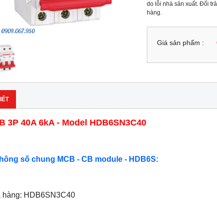
do lỗi nhà sản xuất. Đổi t
hàng.
Giá sản phẩm :
IẾT
B 3P 40A 6kA - Model HDB6SN3C40
Thông số chung MCB - CB module - HDB6S:
ã hàng: HDB6SN3C40