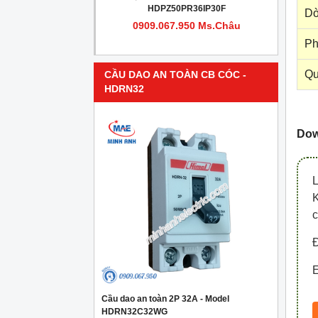
PR4IP30F
HDPZ50PR36IP30F
Dò
950 Ms.Châu
0909.067.950 Ms.Châu
Ph
Qu
CẦU DAO AN TOÀN CB CÓC -
HDRN32
Down
c
Đ
E
Cầu dao an toàn 2P 32A - Model
HDRN32C32WG