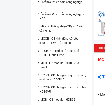
Ổ cắm & Phích cắm công nghiệp -
HDSF
Ổ cắm & Phích cắm công nghiệp -
HDP
Máy cắt không khí (ACB) - HDW6
của Himel
MCCB - CB khối dòng cắt tiêu
chuẩn - HDM1 của Himel
CHI T
ELCB - CB chống rò dạng khối -
HDM1LE của Himel
MC
MCB - CB module - HDB9 của
Himel
RCBO - CB chống rò & quá tải dạng
a) 
module - HDB6PLE
RCCB - CB chống rò dạng module -
HDB6VR
- M
MCB - CB module - HDB6S