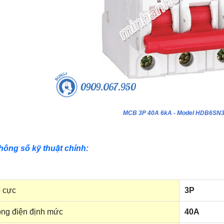
MCB 3P 40A 6kA - Model HDB6SN
hông số kỹ thuật chính:
 cực
3P
ng điện định mức
40A
ựa âm tường 24 module - Model
Tủ nhựa âm tường 18 module - Model