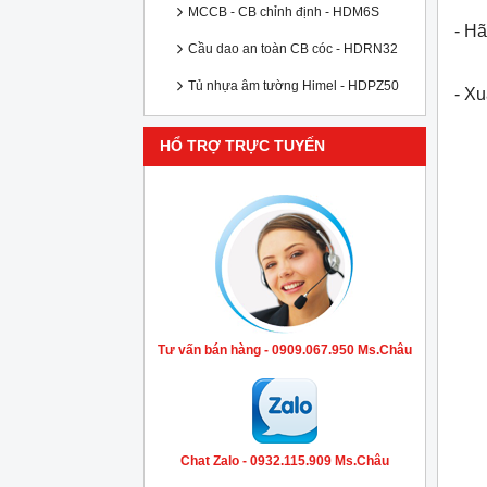
MCCB - CB chỉnh định - HDM6S
- Hã
Cầu dao an toàn CB cóc - HDRN32
Tủ nhựa âm tường Himel - HDPZ50
- X
HỔ TRỢ TRỰC TUYẾN
Tư vấn bán hàng - 0909.067.950 Ms.Châu
Chat Zalo - 0932.115.909 Ms.Châu