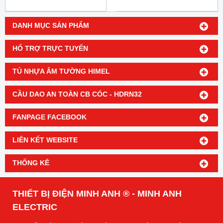
DANH MỤC SẢN PHẨM
HỔ TRỢ TRỰC TUYẾN
TỦ NHỰA ÂM TƯỜNG HIMEL
CẦU DAO AN TOÀN CB CÓC - HDRN32
FANPAGE FACEBOOK
LIÊN KẾT WEBSITE
THỐNG KÊ
THIẾT BỊ ĐIỆN MINH ANH ® - MINH ANH
ELECTRIC