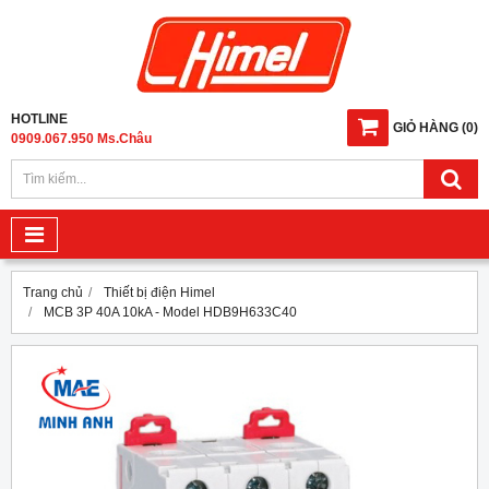
HOTLINE
GIỎ HÀNG
(
0
)
0909.067.950 Ms.Châu
Trang chủ
Thiết bị điện Himel
MCB 3P 40A 10kA - Model HDB9H633C40