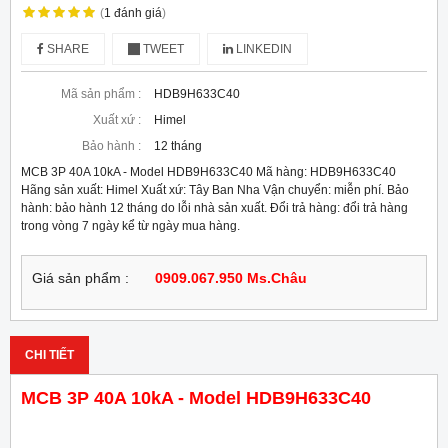
(
1
đánh giá
)
SHARE
TWEET
LINKEDIN
Mã sản phẩm :
HDB9H633C40
Xuất xứ :
Himel
Bảo hành :
12 tháng
MCB 3P 40A 10kA - Model HDB9H633C40 Mã hàng: HDB9H633C40
Hãng sản xuất: Himel Xuất xứ: Tây Ban Nha Vận chuyển: miễn phí. Bảo
hành: bảo hành 12 tháng do lỗi nhà sản xuất. Đổi trả hàng: đổi trả hàng
trong vòng 7 ngày kể từ ngày mua hàng.
Giá sản phẩm :
0909.067.950 Ms.Châu
CHI TIẾT
MCB 3P 40A 10kA - Model HDB9H633C40