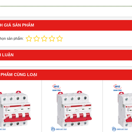
H GIÁ SẢN PHẨM
chọn sản phẩm:
H LUẬN
 PHẨM CÙNG LOẠI