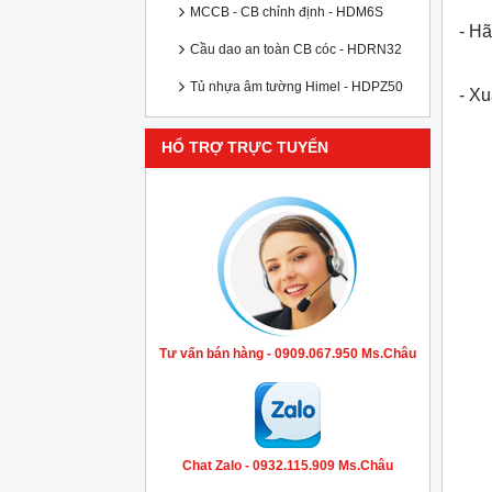
MCCB - CB chỉnh định - HDM6S
- Hã
Cầu dao an toàn CB cóc - HDRN32
Tủ nhựa âm tường Himel - HDPZ50
- X
HỔ TRỢ TRỰC TUYẾN
Tư vấn bán hàng - 0909.067.950 Ms.Châu
Chat Zalo - 0932.115.909 Ms.Châu