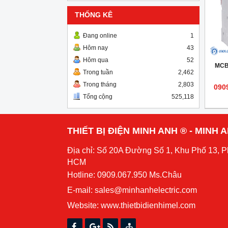
THỐNG KÊ
Đang online
1
Hôm nay
43
Hôm qua
52
MCB 
Trong tuần
2,462
Trong tháng
2,803
090
Tổng cộng
525,118
THIẾT BỊ ĐIỆN MINH ANH ® - MINH
Địa chỉ: Số 20A Đường Số 1, Khu Phố 13, 
HCM
Hotline: 0909.067.950 Ms.Châu
E-mail: sales@minhanhelectric.com
Website:
www.thietbidienhimel.com