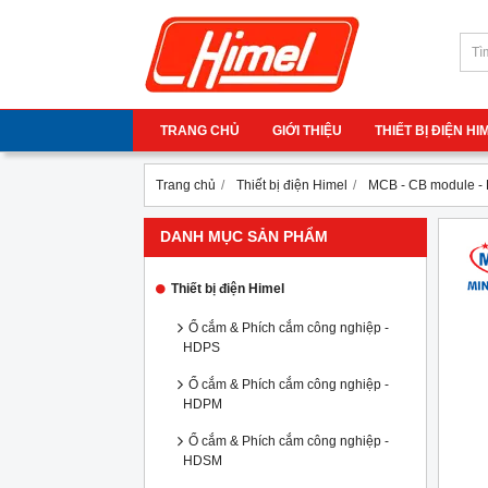
TRANG CHỦ
GIỚI THIỆU
THIẾT BỊ ĐIỆN H
Trang chủ
Thiết bị điện Himel
MCB - CB module -
DANH MỤC SẢN PHẨM
Thiết bị điện Himel
Ổ cắm & Phích cắm công nghiệp -
HDPS
Ổ cắm & Phích cắm công nghiệp -
HDPM
Ổ cắm & Phích cắm công nghiệp -
HDSM