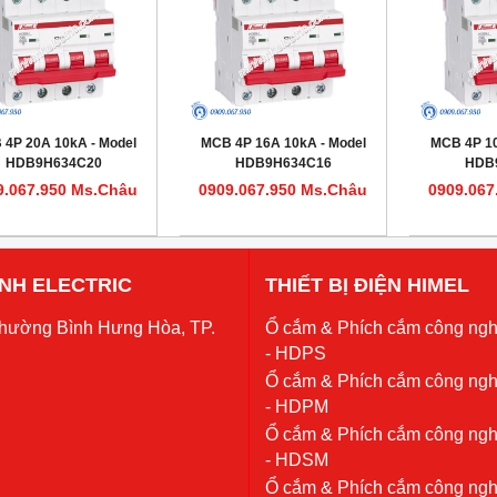
4P 20A 10kA - Model
MCB 4P 16A 10kA - Model
MCB 4P 10
HDB9H634C20
HDB9H634C16
HDB
9.067.950 Ms.Châu
0909.067.950 Ms.Châu
0909.067
 ANH ELECTRIC
THIẾT BỊ ĐIỆN HIMEL
Phường Bình Hưng Hòa, TP.
Ổ cắm & Phích cắm công ngh
- HDPS
Ổ cắm & Phích cắm công ngh
- HDPM
Ổ cắm & Phích cắm công ngh
- HDSM
Ổ cắm & Phích cắm công ngh