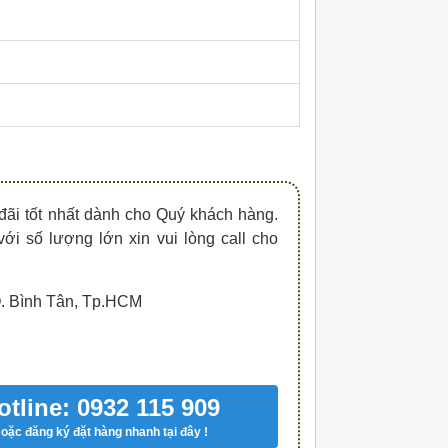
HDPZ50PR15IP30F
HDPZ50PR12IP30
0909.067.950 Ms.Châu
0909.067.950 Ms.
đãi tốt nhất dành cho Quý khách hàng.
với số lượng lớn xin vui lòng call cho
Q. Bình Tân, Tp.HCM
otline: 0932 115 909
oặc đăng ký đặt hàng nhanh tại đây !