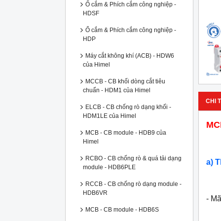
Ổ cắm & Phích cắm công nghiệp -
HDSF
Ổ cắm & Phích cắm công nghiệp -
HDP
Máy cắt không khí (ACB) - HDW6
của Himel
MCCB - CB khối dòng cắt tiêu
chuẩn - HDM1 của Himel
CHI T
ELCB - CB chống rò dạng khối -
HDM1LE của Himel
MCB
MCB - CB module - HDB9 của
Himel
RCBO - CB chống rò & quá tải dạng
a) 
module - HDB6PLE
RCCB - CB chống rò dạng module -
HDB6VR
- M
MCB - CB module - HDB6S