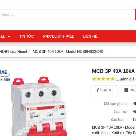
IMEL
TIN TỨC
PRICELIST HIMEL
LIÊN HỆ
 HDB9 của Himel
MCB 3P 40A 10kA - Model HDB9H633C40
MCB 3P 40A 10kA
(
1
đánh giá
)
SHARE
TWE
Mã sản phẩm :
H
Xuất xứ :
H
Bảo hành :
12
MCB 3P 40A 10kA - Mod
xuất: Himel Xuất xứ: Tây 