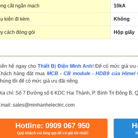
HDPZ50PR24IP30F
HDPZ50PR18IP30F
ng cắt ngắn mạch
10kA
0909.067.950 Ms.Châu
0909.067.950 Ms.Châu
ụ kiện đi kèm
Không
y cách đóng gói
Hộp giấy
Liên hệ ngay cho
Thiết Bị Điện Minh Anh
! Để có mức giá ưu 
Khách hàng đặt mua
MCB - CB module - HDB9 của Himel
húng tôi để có mức giá ưu đãi riêng.
ịa chỉ: Số 7 Đường số 6 KDC Hai Thành, P. Bình Trị Đông B, 
mail: sales@minhanhelectric.com
Hotline: 0909 067 950
H
Quý khách vui lòng gọi để có giá tốt nhất!
H