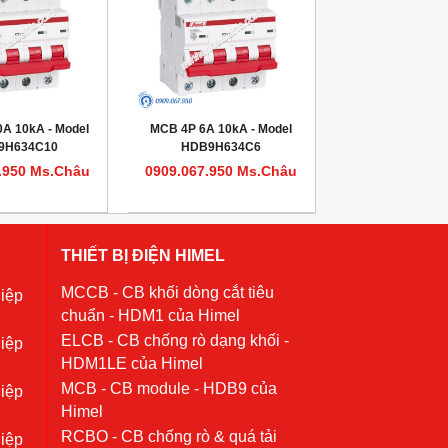
A 10kA - Model
MCB 4P 6A 10kA - Model
9H634C10
HDB9H634C6
.950 Ms.Châu
0909.067.950 Ms.Châu
THIẾT BỊ ĐIỆN HIMEL
MCCB - CB khối dòng cắt tiêu
iệp
chuẩn - HDM1 của Himel
ELCB - CB chống rò dạng khối -
iệp
HDM1LE của Himel
MCB - CB module - HDB9 của
iệp
Himel
RCBO - CB chống rò & quá tải
iệp