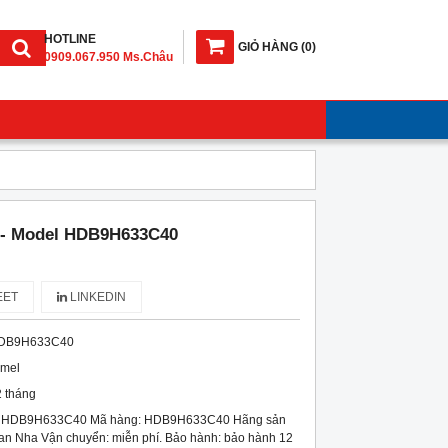
HOTLINE
GIỎ HÀNG
(
0
)
0909.067.950 Ms.Châu
 - Model HDB9H633C40
ET
LINKEDIN
DB9H633C40
imel
 tháng
el HDB9H633C40 Mã hàng: HDB9H633C40 Hãng sản
Ban Nha Vận chuyển: miễn phí. Bảo hành: bảo hành 12