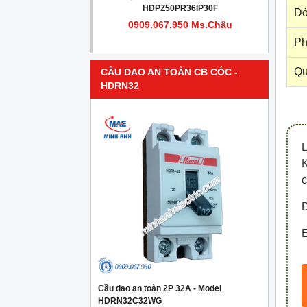
PR4IP30F
HDPZ50PR36IP30F
Dò
950 Ms.Châu
0909.067.950 Ms.Châu
Ph
Qu
CẦU DAO AN TOÀN CB CÓC -
HDRN32
c
Đ
E
Cầu dao an toàn 2P 32A - Model
HDRN32C32WG