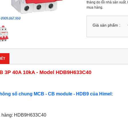
tháng do lỗi nhà sản xuất.
mua hàng.
Giá sản phẩm :
IẾT
 3P 40A 10kA - Model HDB9H633C40
Thông số chung MCB - CB module - HDB9 của Himel:
ã hàng: HDB9H633C40