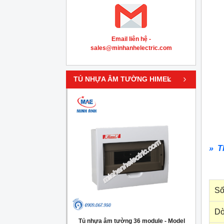
Email liên hệ -
sales@minhanhelectric.com
‹
›
TỦ NHỰA ÂM TƯỜNG HIMEL
» T
Số
Dò
g 4 module - Model
Tủ nhựa âm tường 36 module - Model
Tủ nh