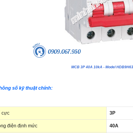
MCB 3P 40A 10kA - Model HDB9H6
hông số kỹ thuật chính:
 cực
3P
ng điện định mức
40A
ựa âm tường 24 module - Model
Tủ nhựa âm tường 18 module - Model