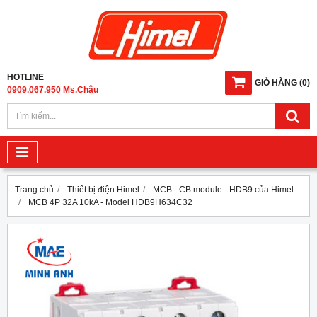
HOTLINE
GIỎ HÀNG
(
0
)
0909.067.950 Ms.Châu
Trang chủ
Thiết bị điện Himel
MCB - CB module - HDB9 của Himel
MCB 4P 32A 10kA - Model HDB9H634C32