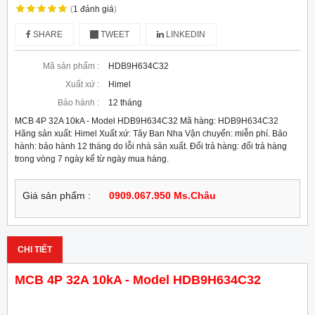
(
1
đánh giá
)
SHARE
TWEET
LINKEDIN
Mã sản phẩm :
HDB9H634C32
Xuất xứ :
Himel
Bảo hành :
12 tháng
MCB 4P 32A 10kA - Model HDB9H634C32 Mã hàng: HDB9H634C32
Hãng sản xuất: Himel Xuất xứ: Tây Ban Nha Vận chuyển: miễn phí. Bảo
hành: bảo hành 12 tháng do lỗi nhà sản xuất. Đổi trả hàng: đổi trả hàng
trong vòng 7 ngày kể từ ngày mua hàng.
Giá sản phẩm :
0909.067.950 Ms.Châu
CHI TIẾT
MCB 4P 32A 10kA - Model HDB9H634C32