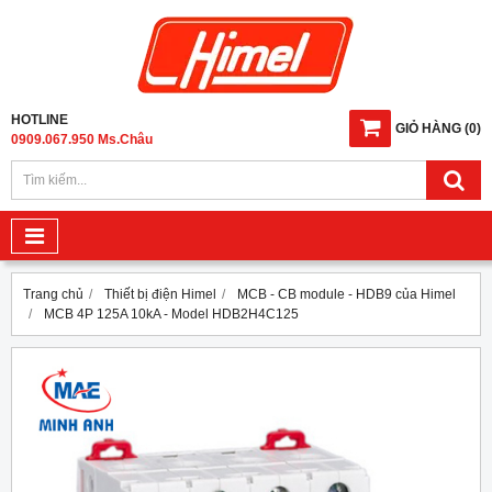
HOTLINE
GIỎ HÀNG
(
0
)
0909.067.950 Ms.Châu
Trang chủ
Thiết bị điện Himel
MCB - CB module - HDB9 của Himel
MCB 4P 125A 10kA - Model HDB2H4C125