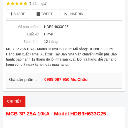
(
1
đánh giá
)
SHARE
TWEET
LINKEDIN
Mã sản phẩm :
HDB9H633C25
Xuất xứ :
Himel
Bảo hành :
12 tháng
MCB 3P 25A 10kA - Model HDB9H633C25 Mã hàng: HDB9H633C25
Hãng sản xuất: Himel Xuất xứ: Tây Ban Nha Vận chuyển: miễn phí. Bảo
hành: bảo hành 12 tháng do lỗi nhà sản xuất. Đổi trả hàng: đổi trả hàng
trong vòng 7 ngày kể từ ngày mua hàng.
Giá sản phẩm :
0909.067.950 Ms.Châu
CHI TIẾT
MCB 3P 25A 10kA - Model HDB9H633C25