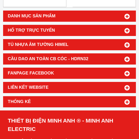
DANH MỤC SẢN PHẨM
HỔ TRỢ TRỰC TUYẾN
TỦ NHỰA ÂM TƯỜNG HIMEL
CẦU DAO AN TOÀN CB CÓC - HDRN32
FANPAGE FACEBOOK
LIÊN KẾT WEBSITE
THỐNG KÊ
THIẾT BỊ ĐIỆN MINH ANH ® - MINH ANH
ELECTRIC