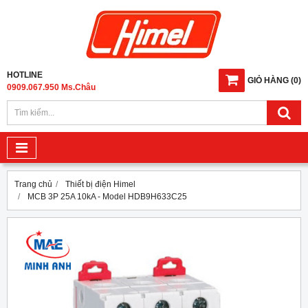
HOTLINE
GIỎ HÀNG
(
0
)
0909.067.950 Ms.Châu
Trang chủ
Thiết bị điện Himel
MCB 3P 25A 10kA - Model HDB9H633C25