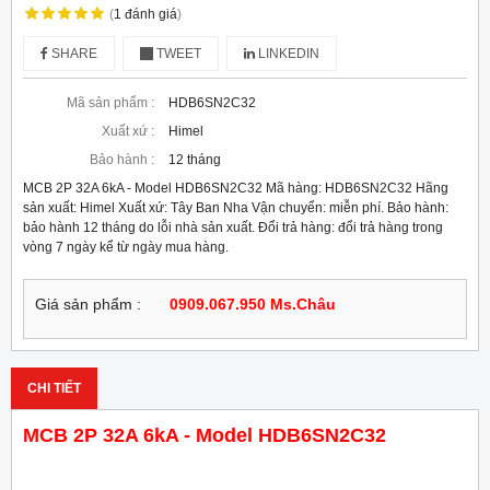
(
1
đánh giá
)
SHARE
TWEET
LINKEDIN
Mã sản phẩm :
HDB6SN2C32
Xuất xứ :
Himel
Bảo hành :
12 tháng
MCB 2P 32A 6kA - Model HDB6SN2C32 Mã hàng: HDB6SN2C32 Hãng
sản xuất: Himel Xuất xứ: Tây Ban Nha Vận chuyển: miễn phí. Bảo hành:
bảo hành 12 tháng do lỗi nhà sản xuất. Đổi trả hàng: đổi trả hàng trong
vòng 7 ngày kể từ ngày mua hàng.
Giá sản phẩm :
0909.067.950 Ms.Châu
CHI TIẾT
MCB 2P 32A 6kA - Model HDB6SN2C32