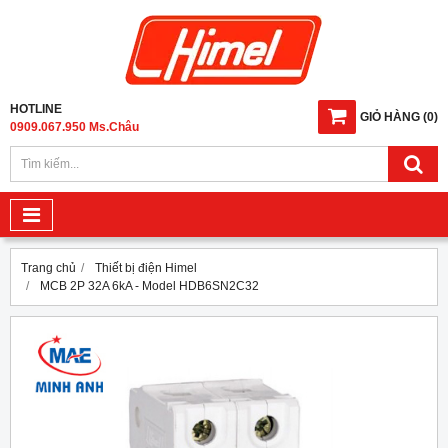
HOTLINE
GIỎ HÀNG
(
0
)
0909.067.950 Ms.Châu
Trang chủ
Thiết bị điện Himel
MCB 2P 32A 6kA - Model HDB6SN2C32