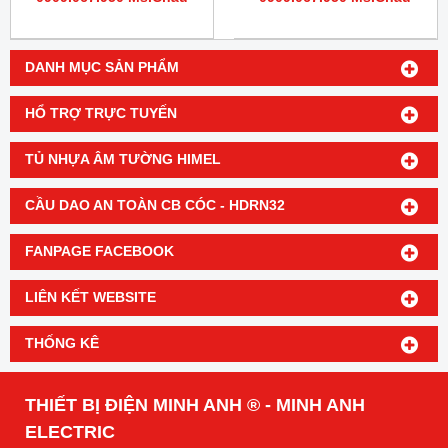
DANH MỤC SẢN PHẨM
HỔ TRỢ TRỰC TUYẾN
TỦ NHỰA ÂM TƯỜNG HIMEL
CẦU DAO AN TOÀN CB CÓC - HDRN32
FANPAGE FACEBOOK
LIÊN KẾT WEBSITE
THỐNG KÊ
THIẾT BỊ ĐIỆN MINH ANH ® - MINH ANH
ELECTRIC