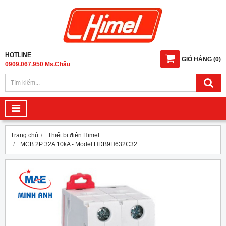
HOTLINE
GIỎ HÀNG
(
0
)
0909.067.950 Ms.Châu
Trang chủ
Thiết bị điện Himel
MCB 2P 32A 10kA - Model HDB9H632C32