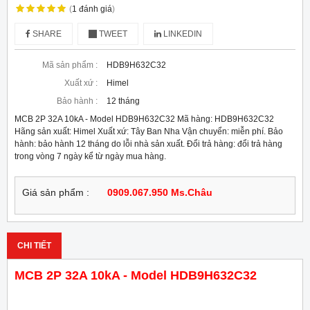
(
1
đánh giá
)
SHARE
TWEET
LINKEDIN
Mã sản phẩm :
HDB9H632C32
Xuất xứ :
Himel
Bảo hành :
12 tháng
MCB 2P 32A 10kA - Model HDB9H632C32 Mã hàng: HDB9H632C32
Hãng sản xuất: Himel Xuất xứ: Tây Ban Nha Vận chuyển: miễn phí. Bảo
hành: bảo hành 12 tháng do lỗi nhà sản xuất. Đổi trả hàng: đổi trả hàng
trong vòng 7 ngày kể từ ngày mua hàng.
Giá sản phẩm :
0909.067.950 Ms.Châu
CHI TIẾT
MCB 2P 32A 10kA - Model HDB9H632C32