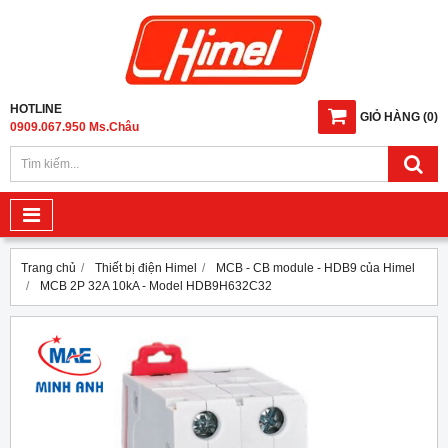
HOTLINE
GIỎ HÀNG
(
0
)
0909.067.950 Ms.Châu
Trang chủ
Thiết bị điện Himel
MCB - CB module - HDB9 của Himel
MCB 2P 32A 10kA - Model HDB9H632C32