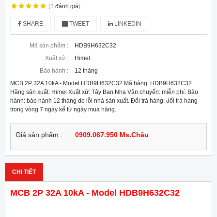
(
1
đánh giá
)
SHARE
TWEET
LINKEDIN
Mã sản phẩm :
HDB9H632C32
Xuất xứ :
Himel
Bảo hành :
12 tháng
MCB 2P 32A 10kA - Model HDB9H632C32 Mã hàng: HDB9H632C32
Hãng sản xuất: Himel Xuất xứ: Tây Ban Nha Vận chuyển: miễn phí. Bảo
hành: bảo hành 12 tháng do lỗi nhà sản xuất. Đổi trả hàng: đổi trả hàng
trong vòng 7 ngày kể từ ngày mua hàng.
Giá sản phẩm :
0909.067.950 Ms.Châu
CHI TIẾT
MCB 2P 32A 10kA - Model HDB9H632C32