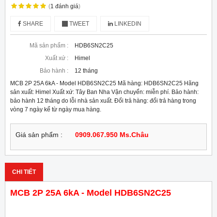
(
1
đánh giá
)
SHARE
TWEET
LINKEDIN
Mã sản phẩm :
HDB6SN2C25
Xuất xứ :
Himel
Bảo hành :
12 tháng
MCB 2P 25A 6kA - Model HDB6SN2C25 Mã hàng: HDB6SN2C25 Hãng
sản xuất: Himel Xuất xứ: Tây Ban Nha Vận chuyển: miễn phí. Bảo hành:
bảo hành 12 tháng do lỗi nhà sản xuất. Đổi trả hàng: đổi trả hàng trong
vòng 7 ngày kể từ ngày mua hàng.
Giá sản phẩm :
0909.067.950 Ms.Châu
CHI TIẾT
MCB 2P 25A 6kA - Model HDB6SN2C25