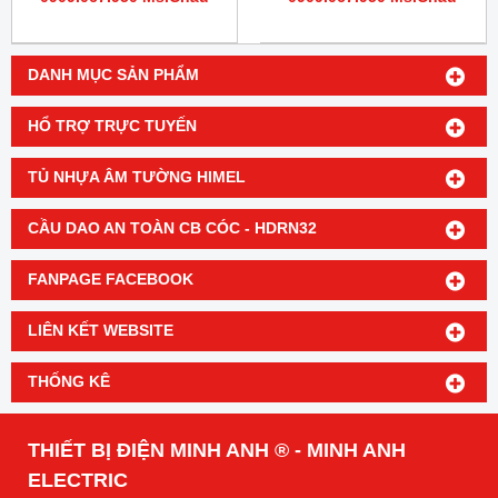
DANH MỤC SẢN PHẨM
HỔ TRỢ TRỰC TUYẾN
TỦ NHỰA ÂM TƯỜNG HIMEL
CẦU DAO AN TOÀN CB CÓC - HDRN32
FANPAGE FACEBOOK
LIÊN KẾT WEBSITE
THỐNG KÊ
THIẾT BỊ ĐIỆN MINH ANH ® - MINH ANH
ELECTRIC