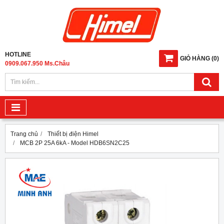
HOTLINE
GIỎ HÀNG
(
0
)
0909.067.950 Ms.Châu
Trang chủ
Thiết bị điện Himel
MCB 2P 25A 6kA - Model HDB6SN2C25