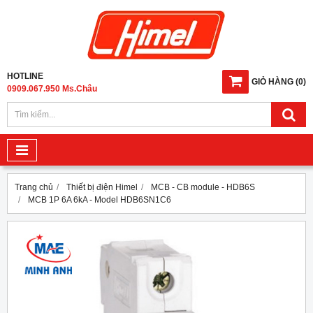
HOTLINE
GIỎ HÀNG
(
0
)
0909.067.950 Ms.Châu
Trang chủ
Thiết bị điện Himel
MCB - CB module - HDB6S
MCB 1P 6A 6kA - Model HDB6SN1C6