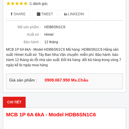
(
1
đánh giá
)
SHARE
TWEET
LINKEDIN
Mã sản phẩm :
HDB6SN1C6
Xuất xứ :
Himel
Bảo hành :
12 tháng
MCB 1P 6A 6kA - Model HDB6SN1C6 Mã hàng: HDB6SN1C6 Hãng sản
xuất: Himel Xuất xứ: Tây Ban Nha Vận chuyển: miễn phí. Bảo hành: bảo
hành 12 tháng do lỗi nhà sản xuất. Đổi trả hàng: đổi trả hàng trong vòng 7
ngày kể từ ngày mua hàng.
Giá sản phẩm :
0909.067.950 Ms.Châu
CHI TIẾT
MCB 1P 6A 6kA - Model HDB6SN1C6