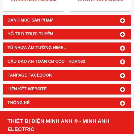
DANH MỤC SẢN PHẨM
HỔ TRỢ TRỰC TUYẾN
TỦ NHỰA ÂM TƯỜNG HIMEL
CẦU DAO AN TOÀN CB CÓC - HDRN32
FANPAGE FACEBOOK
LIÊN KẾT WEBSITE
THỐNG KÊ
THIẾT BỊ ĐIỆN MINH ANH ® - MINH ANH
ELECTRIC