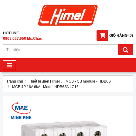
HOTLINE
GIỎ HÀNG
(
0
)
0909.067.950 Ms.Châu
Trang chủ
Thiết bị điện Himel
MCB - CB module - HDB6S
MCB 4P 16A 6kA - Model HDB6SN4C16