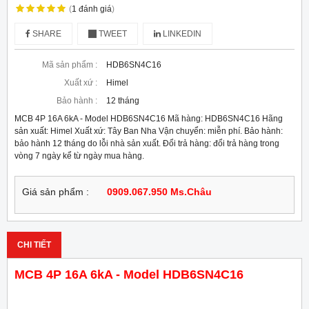
(
1
đánh giá
)
SHARE
TWEET
LINKEDIN
Mã sản phẩm :
HDB6SN4C16
Xuất xứ :
Himel
Bảo hành :
12 tháng
MCB 4P 16A 6kA - Model HDB6SN4C16 Mã hàng: HDB6SN4C16 Hãng
sản xuất: Himel Xuất xứ: Tây Ban Nha Vận chuyển: miễn phí. Bảo hành:
bảo hành 12 tháng do lỗi nhà sản xuất. Đổi trả hàng: đổi trả hàng trong
vòng 7 ngày kể từ ngày mua hàng.
Giá sản phẩm :
0909.067.950 Ms.Châu
CHI TIẾT
MCB 4P 16A 6kA - Model HDB6SN4C16