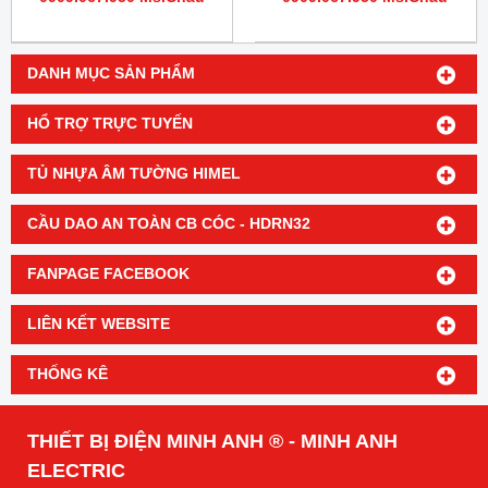
DANH MỤC SẢN PHẨM
HỔ TRỢ TRỰC TUYẾN
TỦ NHỰA ÂM TƯỜNG HIMEL
CẦU DAO AN TOÀN CB CÓC - HDRN32
FANPAGE FACEBOOK
LIÊN KẾT WEBSITE
THỐNG KÊ
THIẾT BỊ ĐIỆN MINH ANH ® - MINH ANH
ELECTRIC