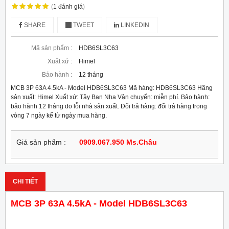
(
1
đánh giá
)
SHARE
TWEET
LINKEDIN
Mã sản phẩm :
HDB6SL3C63
Xuất xứ :
Himel
Bảo hành :
12 tháng
MCB 3P 63A 4.5kA - Model HDB6SL3C63 Mã hàng: HDB6SL3C63 Hãng
sản xuất: Himel Xuất xứ: Tây Ban Nha Vận chuyển: miễn phí. Bảo hành:
bảo hành 12 tháng do lỗi nhà sản xuất. Đổi trả hàng: đổi trả hàng trong
vòng 7 ngày kể từ ngày mua hàng.
Giá sản phẩm :
0909.067.950 Ms.Châu
CHI TIẾT
MCB 3P 63A 4.5kA - Model HDB6SL3C63