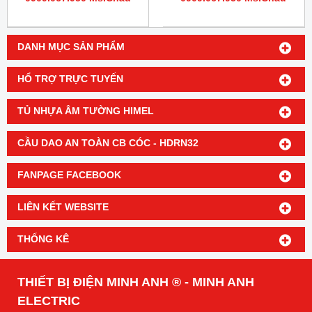
DANH MỤC SẢN PHẨM
HỔ TRỢ TRỰC TUYẾN
TỦ NHỰA ÂM TƯỜNG HIMEL
CẦU DAO AN TOÀN CB CÓC - HDRN32
FANPAGE FACEBOOK
LIÊN KẾT WEBSITE
THỐNG KÊ
THIẾT BỊ ĐIỆN MINH ANH ® - MINH ANH
ELECTRIC