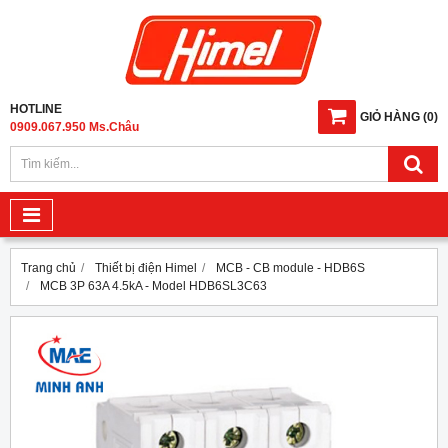
HOTLINE
GIỎ HÀNG
(
0
)
0909.067.950 Ms.Châu
Trang chủ
Thiết bị điện Himel
MCB - CB module - HDB6S
MCB 3P 63A 4.5kA - Model HDB6SL3C63