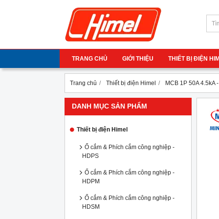
TRANG CHỦ
GIỚI THIỆU
THIẾT BỊ ĐIỆN H
Trang chủ
Thiết bị điện Himel
MCB 1P 50A 4.5kA
DANH MỤC SẢN PHẨM
Thiết bị điện Himel
Ổ cắm & Phích cắm công nghiệp -
HDPS
Ổ cắm & Phích cắm công nghiệp -
HDPM
Ổ cắm & Phích cắm công nghiệp -
HDSM