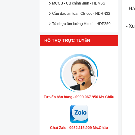
MCCB - CB chỉnh định - HDM6S
- Hã
Cầu dao an toàn CB cóc - HDRN32
Tủ nhựa âm tường Himel - HDPZ50
- X
HỔ TRỢ TRỰC TUYẾN
Tư vấn bán hàng - 0909.067.950 Ms.Châu
Chat Zalo - 0932.115.909 Ms.Châu