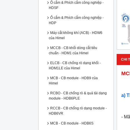
Ổ cắm & Phích cắm công nghiệp -
HDSF
Ổ cắm & Phích cắm công nghiệp -
HDP
Máy cắt không khí (ACB) - HDW6
của Himel
MCCB - CB khối dòng cắt tiêu
chuẩn - HDM1 của Himel
CHI T
ELCB - CB chống rò dạng khối -
HDM1LE của Himel
MCB
MCB - CB module - HDB9 của
Himel
RCBO - CB chống rò & quá tải dạng
a) 
module - HDB6PLE
RCCB - CB chống rò dạng module -
HDB6VR
- M
MCB - CB module - HDB6S