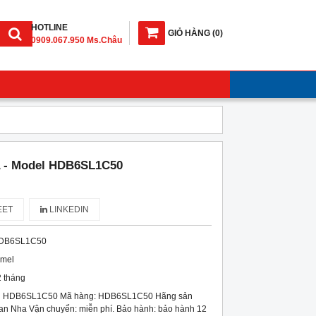
HOTLINE
GIỎ HÀNG
(
0
)
0909.067.950 Ms.Châu
A - Model HDB6SL1C50
ET
LINKEDIN
DB6SL1C50
imel
 tháng
el HDB6SL1C50 Mã hàng: HDB6SL1C50 Hãng sản
Ban Nha Vận chuyển: miễn phí. Bảo hành: bảo hành 12