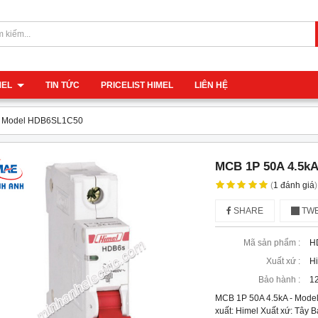
IMEL
TIN TỨC
PRICELIST HIMEL
LIÊN HỆ
 - Model HDB6SL1C50
MCB 1P 50A 4.5k
(
1
đánh giá
)
SHARE
TWE
Mã sản phẩm :
H
Xuất xứ :
H
Bảo hành :
12
MCB 1P 50A 4.5kA - Mod
xuất: Himel Xuất xứ: Tây 