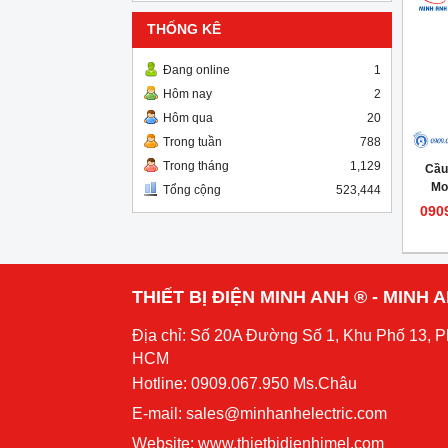
THỐNG KÊ
Đang online
1
Hôm nay
2
Hôm qua
20
Trong tuần
788
Trong tháng
1,129
Cầu
Mo
Tổng cộng
523,444
090
THIẾT BỊ ĐIỆN MINH ANH ® - MINH
Địa chỉ: Số 20A Đường Số 1, Khu Phố 13, 
HCM
Hotline: 0909.067.950 Ms.Châu
E-mail: sales@minhanhelectric.com
Website:
www.thietbidienhimel.com