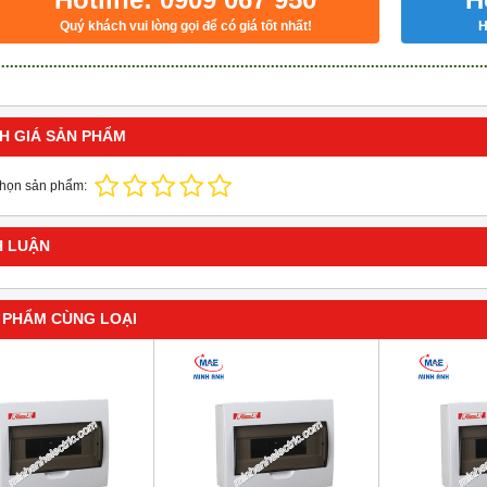
Quý khách vui lòng gọi để có giá tốt nhất!
H
H GIÁ SẢN PHẨM
chọn sản phẩm:
H LUẬN
 PHẨM CÙNG LOẠI