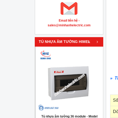
Email liên hệ -
sales@minhanhelectric.com
‹
›
TỦ NHỰA ÂM TƯỜNG HIMEL
» T
Số
Dò
g 4 module - Model
Tủ nhựa âm tường 36 module - Model
Tủ nh