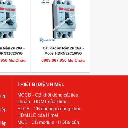
n toàn 2P 20A -
Cầu dao an toàn 2P 16A -
HDRN32C20WG
Model HDRN32C16WG
.950 Ms.Châu
0909.067.950 Ms.Châu
THIẾT BỊ ĐIỆN HIMEL
MCCB - CB khối dòng cắt tiêu
iệp
chuẩn - HDM1 của Himel
ELCB - CB chống rò dạng khối -
iệp
HDM1LE của Himel
MCB - CB module - HDB9 của
iệp