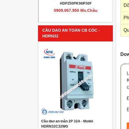
PR4IP30F
HDPZ50PR36IP30F
Dò
950 Ms.Châu
0909.067.950 Ms.Châu
Ph
Qu
CẦU DAO AN TOÀN CB CÓC -
HDRN32
Down
c
Đ
E
Cầu dao an toàn 2P 32A - Model
HDRN32C32WG