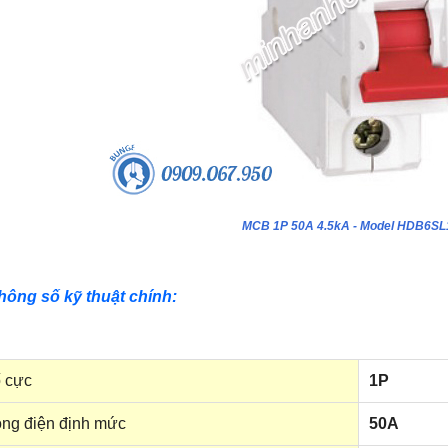
MCB 1P 50A 4.5kA - Model HDB6S
hông số kỹ thuật chính:
 cực
1P
ng điện định mức
50A
ựa âm tường 24 module - Model
Tủ nhựa âm tường 18 module - Model