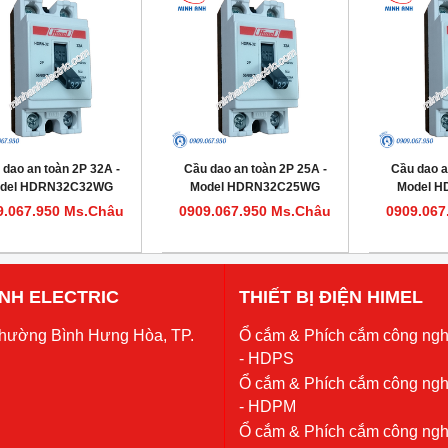
 dao an toàn 2P 32A -
Cầu dao an toàn 2P 25A -
Cầu dao a
del HDRN32C32WG
Model HDRN32C25WG
Model 
9.067.950 Ms.Châu
0909.067.950 Ms.Châu
0909.067
 ANH ELECTRIC
THIẾT BỊ ĐIỆN HIMEL
Phường Bình Hưng Hòa, TP.
Ổ cắm & Phích cắm công ngh
- HDPS
Ổ cắm & Phích cắm công ngh
- HDPM
Ổ cắm & Phích cắm công ngh