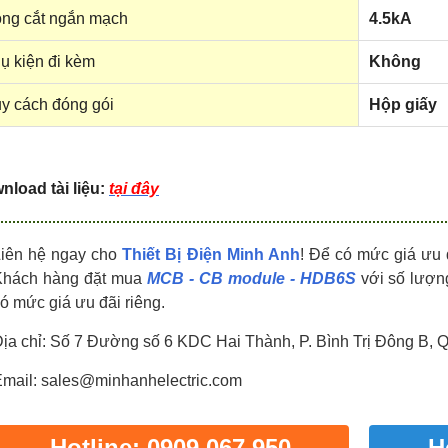
HDPZ50PR24IP30F
HDPZ50PR18IP30F
ng cắt ngắn mạch
4.5kA
0909.067.950 Ms.Châu
0909.067.950 Ms.Châu
ụ kiện đi kèm
Không
y cách đóng gói
Hộp giấy
load tài liệu:
tại đây
Liên hệ ngay cho
Thiết Bị Điện Minh Anh
! Để có mức giá ưu 
Khách hàng đặt mua
MCB - CB module - HDB6S
với số lượng
ó mức giá ưu đãi riêng.
ịa chỉ: Số 7 Đường số 6 KDC Hai Thành, P. Bình Trị Đông B, 
mail: sales@minhanhelectric.com
Hotline: 0909 067 950
H