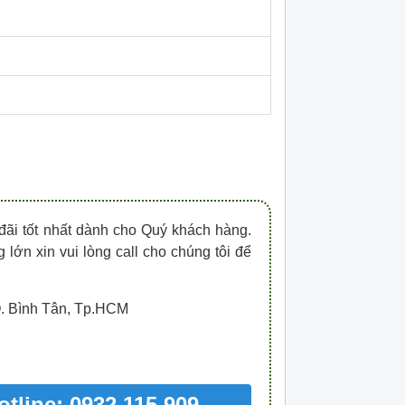
HDPZ50PR15IP30F
HDPZ50PR12IP30
0909.067.950 Ms.Châu
0909.067.950 Ms.
đãi tốt nhất dành cho Quý khách hàng.
 lớn xin vui lòng call cho chúng tôi để
Q. Bình Tân, Tp.HCM
otline: 0932 115 909