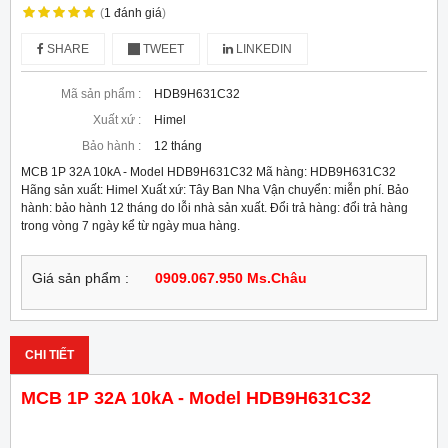
(
1
đánh giá
)
SHARE
TWEET
LINKEDIN
Mã sản phẩm :
HDB9H631C32
Xuất xứ :
Himel
Bảo hành :
12 tháng
MCB 1P 32A 10kA - Model HDB9H631C32 Mã hàng: HDB9H631C32
Hãng sản xuất: Himel Xuất xứ: Tây Ban Nha Vận chuyển: miễn phí. Bảo
hành: bảo hành 12 tháng do lỗi nhà sản xuất. Đổi trả hàng: đổi trả hàng
trong vòng 7 ngày kể từ ngày mua hàng.
Giá sản phẩm :
0909.067.950 Ms.Châu
CHI TIẾT
MCB 1P 32A 10kA - Model HDB9H631C32