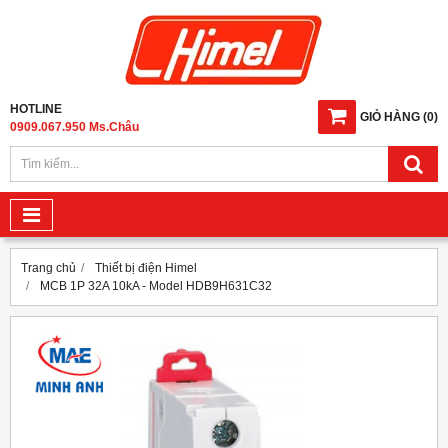
HOTLINE
GIỎ HÀNG
(
0
)
0909.067.950 Ms.Châu
Trang chủ
Thiết bị điện Himel
MCB 1P 32A 10kA - Model HDB9H631C32