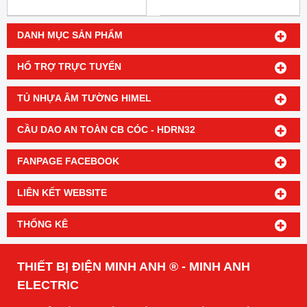
DANH MỤC SẢN PHẨM
HỔ TRỢ TRỰC TUYẾN
TỦ NHỰA ÂM TƯỜNG HIMEL
CẦU DAO AN TOÀN CB CÓC - HDRN32
FANPAGE FACEBOOK
LIÊN KẾT WEBSITE
THỐNG KÊ
THIẾT BỊ ĐIỆN MINH ANH ® - MINH ANH
ELECTRIC