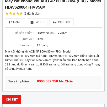
Máy cắt không khí ACB 4P 800A 80kA (FIX) - Model
HDW620084FHVV56M
(
1
đánh giá
)
SHARE
TWEET
LINKEDIN
Mã sản phẩm :
HDW620084FHVV56M
Xuất xứ :
Himel
Bảo hành :
12 tháng
Máy cắt không khí ACB 4P 800A 80kA (FIX) - Model
HDW620084FHVV56M Mã hàng: HDW620084FHVV56M Hãng sản xuất:
Himel Xuất xứ: Tây Ban Nha Vận chuyển: miễn phí. Bảo hành: bảo hành
12 tháng do lỗi nhà sản xuất. Đổi trả hàng: đổi trả hàng trong vòng 7 ngày
kể từ ngày mua hàng.
Giá sản phẩm :
0909.067.950 Ms.Châu
CHI TIẾT