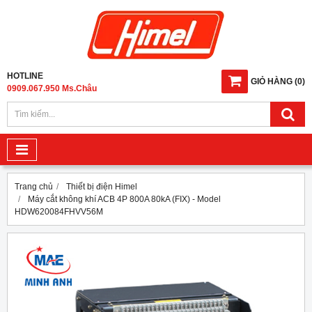
HOTLINE
GIỎ HÀNG
(
0
)
0909.067.950 Ms.Châu
Trang chủ
Thiết bị điện Himel
Máy cắt không khí ACB 4P 800A 80kA (FIX) - Model
HDW620084FHVV56M