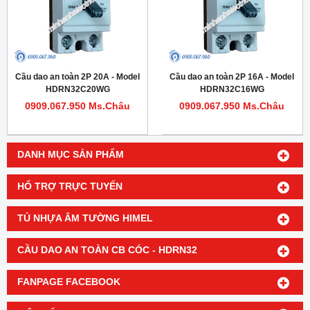
Cầu dao an toàn 2P 20A - Model
Cầu dao an toàn 2P 16A - Model
HDRN32C20WG
HDRN32C16WG
0909.067.950 Ms.Châu
0909.067.950 Ms.Châu
DANH MỤC SẢN PHẨM
HỔ TRỢ TRỰC TUYẾN
TỦ NHỰA ÂM TƯỜNG HIMEL
CẦU DAO AN TOÀN CB CÓC - HDRN32
FANPAGE FACEBOOK