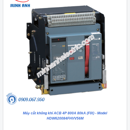
Máy cắt không khí ACB 4P 800A 80kA (FIX) - Model
HDW620084FHVV56M