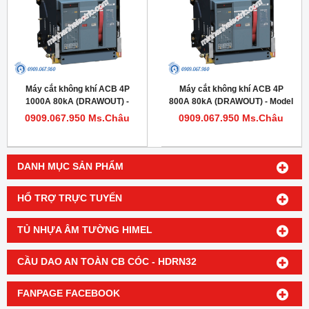
Máy cắt không khí ACB 4P
Máy cắt không khí ACB 4P
1000A 80kA (DRAWOUT) -
800A 80kA (DRAWOUT) - Model
Model HDW620104DHVV56M
HDW620084DHVV56M
0909.067.950 Ms.Châu
0909.067.950 Ms.Châu
DANH MỤC SẢN PHẨM
HỔ TRỢ TRỰC TUYẾN
TỦ NHỰA ÂM TƯỜNG HIMEL
CẦU DAO AN TOÀN CB CÓC - HDRN32
FANPAGE FACEBOOK