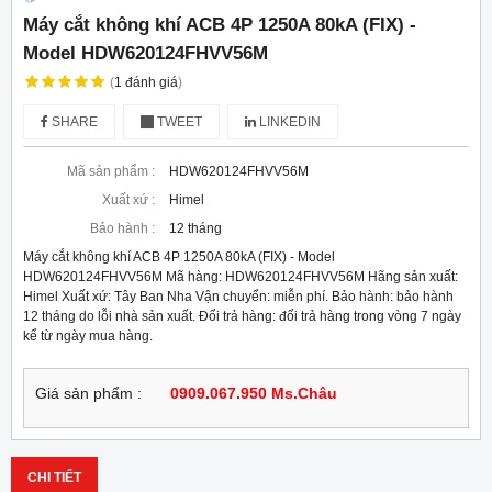
Máy cắt không khí ACB 4P 1250A 80kA (FIX) -
Model HDW620124FHVV56M
(
1
đánh giá
)
SHARE
TWEET
LINKEDIN
Mã sản phẩm :
HDW620124FHVV56M
Xuất xứ :
Himel
Bảo hành :
12 tháng
Máy cắt không khí ACB 4P 1250A 80kA (FIX) - Model
HDW620124FHVV56M Mã hàng: HDW620124FHVV56M Hãng sản xuất:
Himel Xuất xứ: Tây Ban Nha Vận chuyển: miễn phí. Bảo hành: bảo hành
12 tháng do lỗi nhà sản xuất. Đổi trả hàng: đổi trả hàng trong vòng 7 ngày
kể từ ngày mua hàng.
Giá sản phẩm :
0909.067.950 Ms.Châu
CHI TIẾT