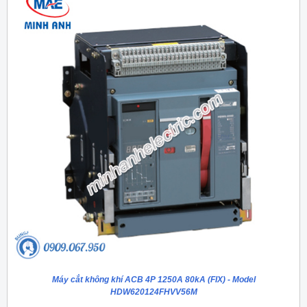
Máy cắt không khí ACB 4P 1250A 80kA (FIX) - Model
HDW620124FHVV56M