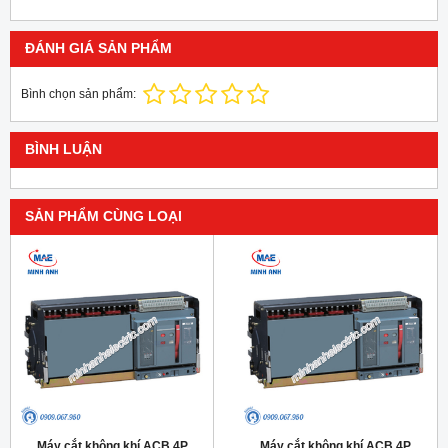
ĐÁNH GIÁ SẢN PHẨM
Bình chọn sản phẩm:
BÌNH LUẬN
SẢN PHẨM CÙNG LOẠI
Máy cắt không khí ACB 4P
Máy cắt không khí ACB 4P