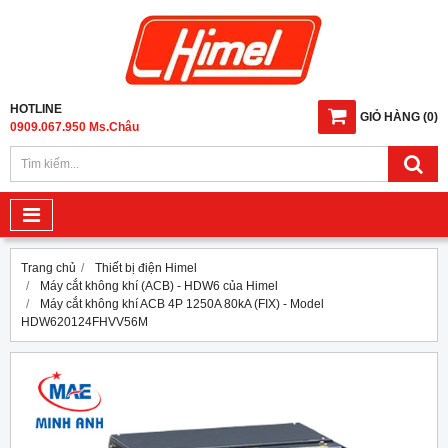
HOTLINE
GIỎ HÀNG
(
0
)
0909.067.950 Ms.Châu
Trang chủ
Thiết bị điện Himel
Máy cắt không khí (ACB) - HDW6 của Himel
Máy cắt không khí ACB 4P 1250A 80kA (FIX) - Model
HDW620124FHVV56M