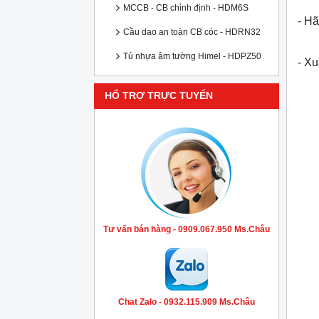
MCCB - CB chỉnh định - HDM6S
- Hã
Cầu dao an toàn CB cóc - HDRN32
Tủ nhựa âm tường Himel - HDPZ50
- X
HỔ TRỢ TRỰC TUYẾN
Tư vấn bán hàng - 0909.067.950 Ms.Châu
Chat Zalo - 0932.115.909 Ms.Châu