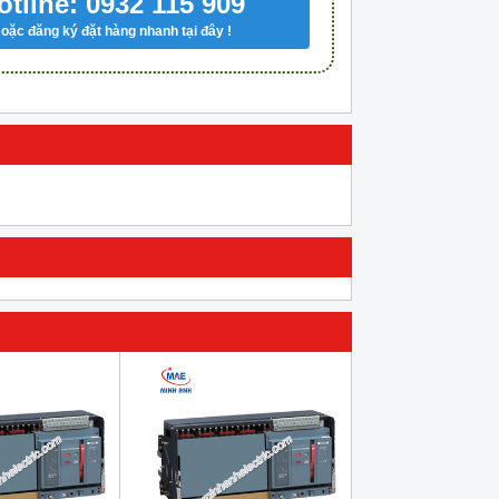
otline: 0932 115 909
oặc đăng ký đặt hàng nhanh tại đây !