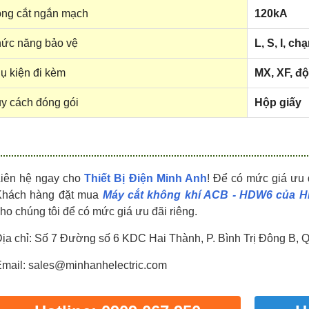
HDPZ50PR24IP30F
HDPZ50PR18IP30F
ng cắt ngắn mạch
120kA
0909.067.950 Ms.Châu
0909.067.950 Ms.Châu
ức năng bảo vệ
L, S, I, ch
ụ kiện đi kèm
MX, XF, độ
y cách đóng gói
Hộp giấy
Liên hệ ngay cho
Thiết Bị Điện Minh Anh
! Để có mức giá ưu 
Khách hàng đặt mua
Máy cắt không khí ACB - HDW6 của H
ho chúng tôi để có mức giá ưu đãi riêng.
ịa chỉ: Số 7 Đường số 6 KDC Hai Thành, P. Bình Trị Đông B, 
mail: sales@minhanhelectric.com