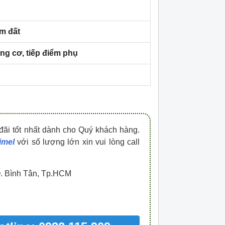
HDPZ50PR15IP30F
HDPZ50PR12IP30
0909.067.950 Ms.Châu
0909.067.950 Ms.
ạm đất
ng cơ, tiếp điểm phụ
đãi tốt nhất dành cho Quý khách hàng.
imel
với số lượng lớn xin vui lòng call
Q. Bình Tân, Tp.HCM