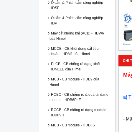
Ổ cắm & Phích cắm công nghiệp -
HDSF
Ổ cắm & Phích cắm công nghiệp -
HDP
Máy cắt không khí (ACB) - HDW6
của Himel
MCCB - CB khối dòng cắt tiêu
chuẩn - HDM1 của Himel
CHI T
ELCB - CB chống rò dạng khối -
HDM1LE của Himel
Má
MCB - CB module - HDB9 của
Himel
RCBO - CB chống rò & quá tải dạng
a) 
module - HDB6PLE
RCCB - CB chống rò dạng module -
HDB6VR
- M
MCB - CB module - HDB6S