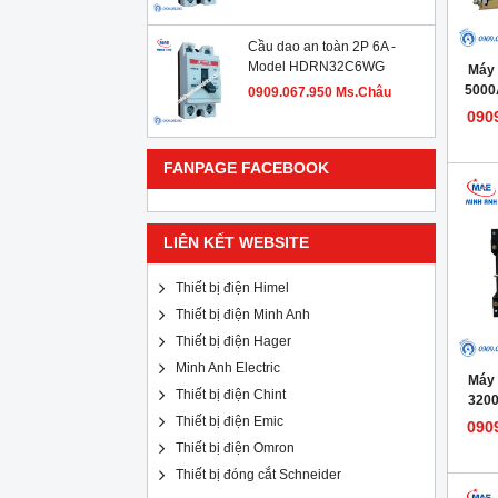
Cầu dao an toàn 2P 6A -
Model HDRN32C6WG
Máy 
5000
0909.067.950 Ms.Châu
Mode
090
FANPAGE FACEBOOK
LIÊN KẾT WEBSITE
Thiết bị điện Himel
Thiết bị điện Minh Anh
Thiết bị điện Hager
Minh Anh Electric
Máy 
Thiết bị điện Chint
320
Mode
Thiết bị điện Emic
090
Thiết bị điện Omron
Thiết bị đóng cắt Schneider