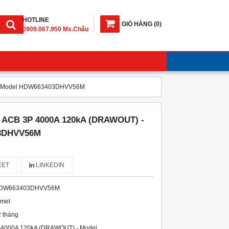
HOTLINE
GIỎ HÀNG
(
0
)
0909.067.950 Ms.Châu
) - Model HDW663403DHVV56M
í ACB 3P 4000A 120kA (DRAWOUT) -
3DHVV56M
ET
LINKEDIN
DW663403DHVV56M
imel
 tháng
P 4000A 120kA (DRAWOUT) - Model