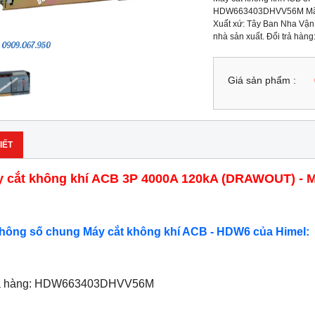
HDW663403DHVV56M Mã h
Xuất xứ: Tây Ban Nha Vận 
nhà sản xuất. Đổi trả hàng
Giá sản phẩm :
IẾT
y cắt không khí ACB 3P 4000A 120kA (DRAWOUT) 
Thông số chung Máy cắt không khí ACB - HDW6 của Himel:
ã hàng: HDW663403DHVV56M