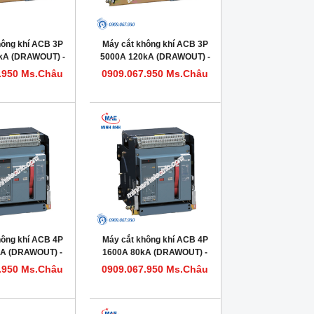
hông khí ACB 3P
Máy cắt không khí ACB 3P
kA (DRAWOUT) -
5000A 120kA (DRAWOUT) -
663633DHVV56M
Model HDW663503DHVV56M
.950 Ms.Châu
0909.067.950 Ms.Châu
hông khí ACB 4P
Máy cắt không khí ACB 4P
kA (DRAWOUT) -
1600A 80kA (DRAWOUT) -
620204DHVV56M
Model HDW620164DHVV56M
.950 Ms.Châu
0909.067.950 Ms.Châu