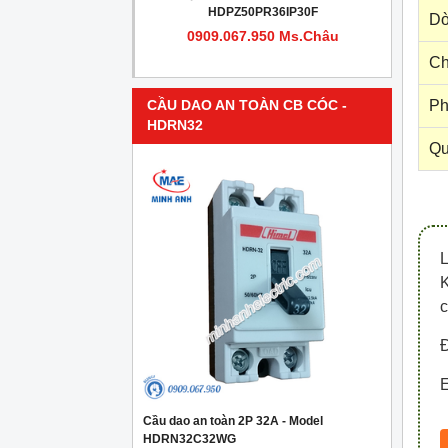
PR4IP30F
HDPZ50PR36IP30F
Dò
950 Ms.Châu
0909.067.950 Ms.Châu
Ch
Ph
CẦU DAO AN TOÀN CB CÓC -
HDRN32
Qu
c
Đ
E
Cầu dao an toàn 2P 32A - Model
HDRN32C32WG