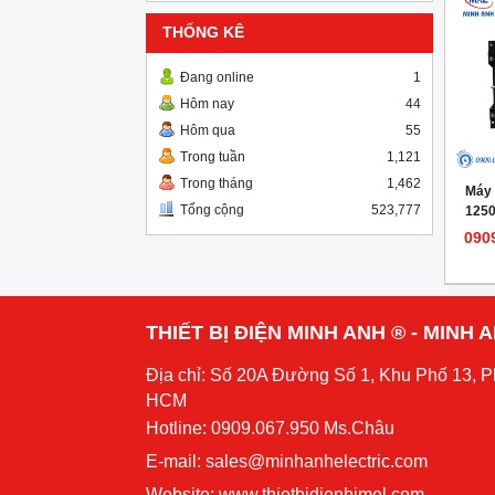
THỐNG KÊ
Đang online
1
Hôm nay
44
Hôm qua
55
Trong tuần
1,121
Trong tháng
1,462
Máy 
Tổng cộng
523,777
125
Mode
090
THIẾT BỊ ĐIỆN MINH ANH ® - MINH
Địa chỉ: Số 20A Đường Số 1, Khu Phố 13, 
HCM
Hotline: 0909.067.950 Ms.Châu
E-mail: sales@minhanhelectric.com
Website:
www.thietbidienhimel.com