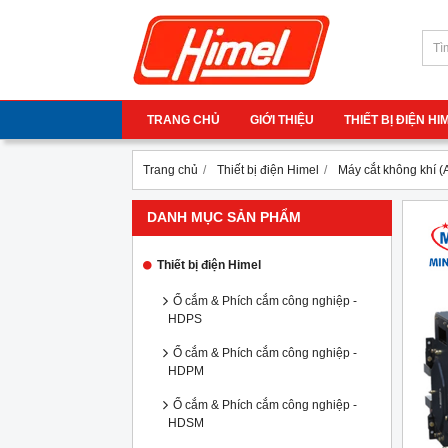
TRANG CHỦ
GIỚI THIỆU
THIẾT BỊ ĐIỆN H
Trang chủ
Thiết bị điện Himel
Máy cắt không khí 
DANH MỤC SẢN PHẨM
Thiết bị điện Himel
Ổ cắm & Phích cắm công nghiệp -
HDPS
Ổ cắm & Phích cắm công nghiệp -
HDPM
Ổ cắm & Phích cắm công nghiệp -
HDSM