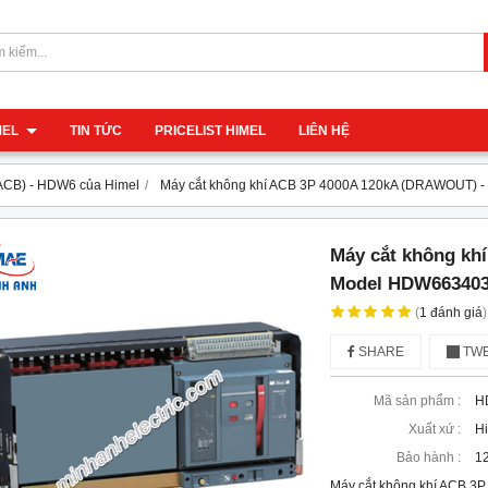
IMEL
TIN TỨC
PRICELIST HIMEL
LIÊN HỆ
(ACB) - HDW6 của Himel
Máy cắt không khí ACB 3P 4000A 120kA (DRAWOUT
Máy cắt không kh
Model HDW66340
(
1
đánh giá
)
SHARE
TWE
Mã sản phẩm :
H
Xuất xứ :
H
Bảo hành :
12
Máy cắt không khí ACB 3