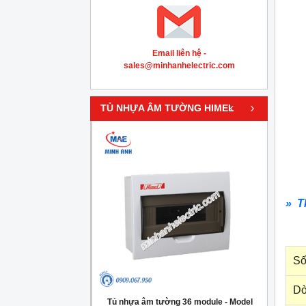
Email liên hệ -
sales@minhanhelectric.com
‹
›
TỦ NHỰA ÂM TƯỜNG HIMEL
» T
Số
Dò
g 4 module - Model
Tủ nhựa âm tường 36 module - Model
Tủ nh