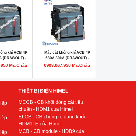
hông khí ACB 4P
Máy cắt không khí ACB 4P
A (DRAWOUT) -
630A 80kA (DRAWOUT) -
620084DHVV56M
Model HDW620064DHVV56M
.950 Ms.Châu
0909.067.950 Ms.Châu
THIẾT BỊ ĐIỆN HIMEL
MCCB - CB khối dòng cắt tiêu
iệp
chuẩn - HDM1 của Himel
ELCB - CB chống rò dạng khối -
iệp
HDM1LE của Himel
MCB - CB module - HDB9 của
iệp