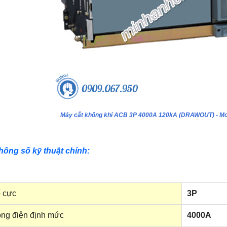
Máy cắt không khí ACB 3P 4000A 120kA (DRAWOUT) -
hông số kỹ thuật chính:
 cực
3P
ng điện định mức
4000A
ựa âm tường 24 module - Model
Tủ nhựa âm tường 18 module - Model