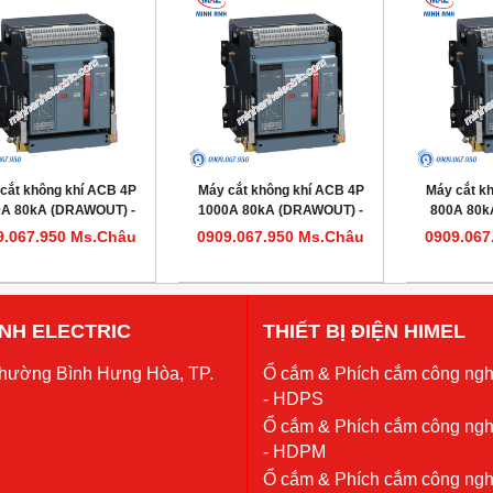
cắt không khí ACB 4P
Máy cắt không khí ACB 4P
Máy cắt k
0A 80kA (DRAWOUT) -
1000A 80kA (DRAWOUT) -
800A 80k
l HDW620124DHVV56M
Model HDW620104DHVV56M
Model HDW
9.067.950 Ms.Châu
0909.067.950 Ms.Châu
0909.067
 ANH ELECTRIC
THIẾT BỊ ĐIỆN HIMEL
Phường Bình Hưng Hòa, TP.
Ổ cắm & Phích cắm công ngh
- HDPS
Ổ cắm & Phích cắm công ngh
- HDPM
Ổ cắm & Phích cắm công ngh