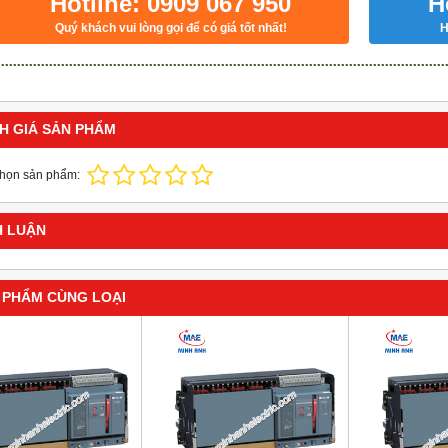
Hotline: 0909 067 950
H
Quý khách vui lòng gọi để có giá tốt nhất!
H
H GIÁ SẢN PHẨM
chọn sản phẩm:
H LUẬN
 PHẨM CÙNG LOẠI