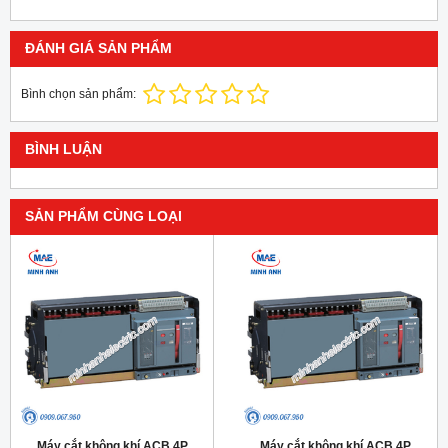
ĐÁNH GIÁ SẢN PHẨM
Bình chọn sản phẩm:
BÌNH LUẬN
SẢN PHẨM CÙNG LOẠI
Máy cắt không khí ACB 4P
Máy cắt không khí ACB 4P