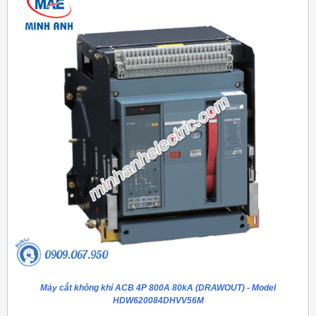
Máy cắt không khí ACB 4P 800A 80kA (DRAWOUT) - Model
HDW620084DHVV56M