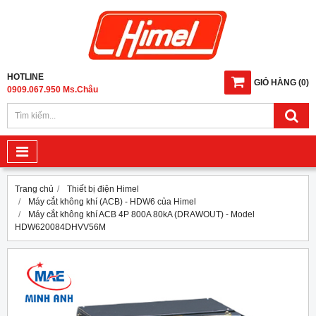
HOTLINE
GIỎ HÀNG
(
0
)
0909.067.950 Ms.Châu
Trang chủ
Thiết bị điện Himel
Máy cắt không khí (ACB) - HDW6 của Himel
Máy cắt không khí ACB 4P 800A 80kA (DRAWOUT) - Model
HDW620084DHVV56M