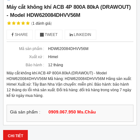
Máy cắt không khí ACB 4P 800A 80kA (DRAWOUT)
- Model HDW620084DHVV56M
(
1
đánh giá
)
SHARE
TWEET
LINKEDIN
Mã sản phẩm :
HDW620084DHVV56M
Xuất xứ :
Himel
Bảo hành :
12 tháng
Máy cắt không khí ACB 4P 800A 80kA (DRAWOUT) - Model
HDW620084DHVV56M Mã hàng: HDW620084DHVV56M Hãng sản xuất:
Himel Xuất xứ: Tây Ban Nha Vận chuyển: miễn phí. Bảo hành: bảo hành
12 tháng do lỗi nhà sản xuất. Đổi trả hàng: đổi trả hàng trong vòng 7 ngày
kể từ ngày mua hàng.
Giá sản phẩm :
0909.067.950 Ms.Châu
CHI TIẾT