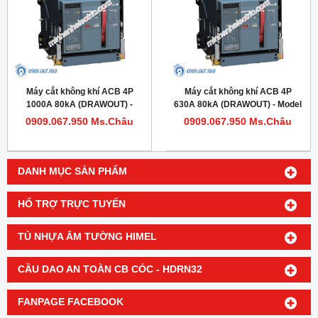
Máy cắt không khí ACB 4P
Máy cắt không khí ACB 4P
1000A 80kA (DRAWOUT) -
630A 80kA (DRAWOUT) - Model
Model HDW620104DHVV56M
HDW620064DHVV56M
0909.067.950 Ms.Châu
0909.067.950 Ms.Châu
DANH MỤC SẢN PHẨM
HỔ TRỢ TRỰC TUYẾN
TỦ NHỰA ÂM TƯỜNG HIMEL
CẦU DAO AN TOÀN CB CÓC - HDRN32
FANPAGE FACEBOOK