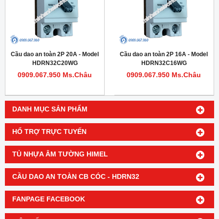
Cầu dao an toàn 2P 20A - Model
Cầu dao an toàn 2P 16A - Model
HDRN32C20WG
HDRN32C16WG
0909.067.950 Ms.Châu
0909.067.950 Ms.Châu
DANH MỤC SẢN PHẨM
HỔ TRỢ TRỰC TUYẾN
TỦ NHỰA ÂM TƯỜNG HIMEL
CẦU DAO AN TOÀN CB CÓC - HDRN32
FANPAGE FACEBOOK