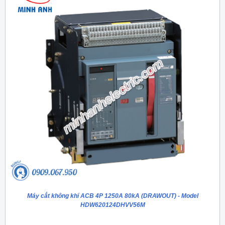
Máy cắt không khí ACB 4P 1250A 80kA (DRAWOUT) - Model
HDW620124DHVV56M