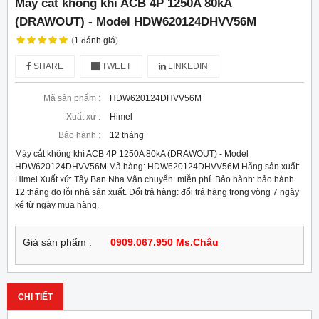
Máy cắt không khí ACB 4P 1250A 80kA
(DRAWOUT) - Model HDW620124DHVV56M
(
1
đánh giá
)
SHARE
TWEET
LINKEDIN
Mã sản phẩm :
HDW620124DHVV56M
Xuất xứ :
Himel
Bảo hành :
12 tháng
Máy cắt không khí ACB 4P 1250A 80kA (DRAWOUT) - Model
HDW620124DHVV56M Mã hàng: HDW620124DHVV56M Hãng sản xuất:
Himel Xuất xứ: Tây Ban Nha Vận chuyển: miễn phí. Bảo hành: bảo hành
12 tháng do lỗi nhà sản xuất. Đổi trả hàng: đổi trả hàng trong vòng 7 ngày
kể từ ngày mua hàng.
Giá sản phẩm :
0909.067.950 Ms.Châu
CHI TIẾT