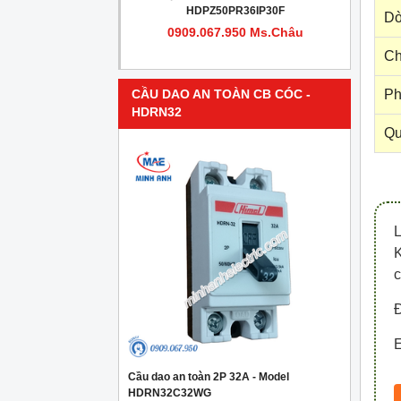
PR4IP30F
HDPZ50PR36IP30F
Dò
950 Ms.Châu
0909.067.950 Ms.Châu
Ch
Ph
CẦU DAO AN TOÀN CB CÓC -
HDRN32
Qu
c
Đ
E
Cầu dao an toàn 2P 32A - Model
HDRN32C32WG