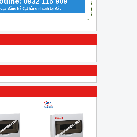
otline: 0932 115 909
oặc đăng ký đặt hàng nhanh tại đây !