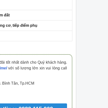
HDPZ50PR15IP30F
HDPZ50PR12IP30
0909.067.950 Ms.Châu
0909.067.950 Ms.
ạm đất
ng cơ, tiếp điểm phụ
đãi tốt nhất dành cho Quý khách hàng.
imel
với số lượng lớn xin vui lòng call
Q. Bình Tân, Tp.HCM