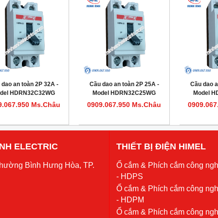
 dao an toàn 2P 32A -
Cầu dao an toàn 2P 25A -
Cầu dao a
del HDRN32C32WG
Model HDRN32C25WG
Model 
9.067.950 Ms.Châu
0909.067.950 Ms.Châu
0909.067
 ANH ELECTRIC
THIẾT BỊ ĐIỆN HIMEL
Phường Bình Hưng Hòa, TP.
Ổ cắm & Phích cắm công ngh
- HDPS
Ổ cắm & Phích cắm công ngh
- HDPM
Ổ cắm & Phích cắm công ngh