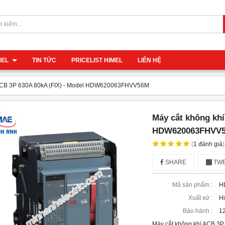
IMEL
TIN TỨC
PRICELIST HIMEL
LIÊN HỆ
 ACB 3P 630A 80kA (FIX) - Model HDW620063FHVV56M
Máy cắt không khí
HDW620063FHVV
(
1
đánh giá
)
SHARE
TWE
Mã sản phẩm :
H
Xuất xứ :
H
Bảo hành :
12
Máy cắt không khí ACB 3