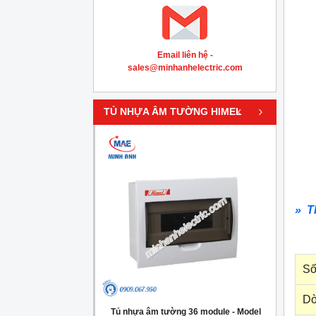
Email liên hệ -
sales@minhanhelectric.com
‹
›
TỦ NHỰA ÂM TƯỜNG HIMEL
» T
Số
Dò
g 4 module - Model
Tủ nhựa âm tường 36 module - Model
Tủ nh