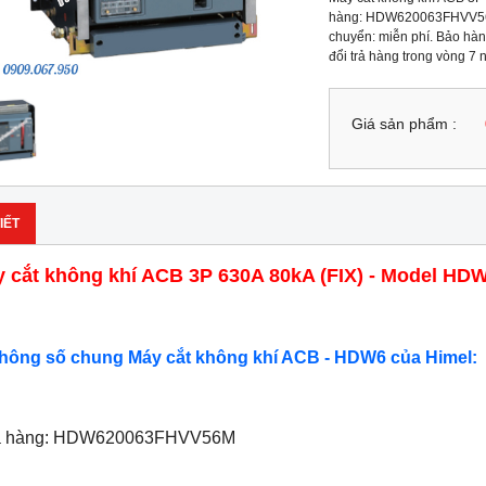
hàng: HDW620063FHVV56M 
chuyển: miễn phí. Bảo hành
đổi trả hàng trong vòng 7
Giá sản phẩm :
IẾT
 cắt không khí ACB 3P 630A 80kA (FIX) - Model 
Thông số chung Máy cắt không khí ACB - HDW6 của Himel:
ã hàng: HDW620063FHVV56M