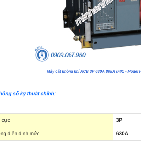
Máy cắt không khí ACB 3P 630A 80kA (FIX) - Mod
hông số kỹ thuật chính:
 cực
3P
ng điện định mức
630A
ựa âm tường 24 module - Model
Tủ nhựa âm tường 18 module - Model