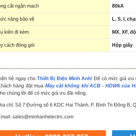
HDPZ50PR24IP30F
HDPZ50PR18IP30F
ng cắt ngắn mạch
80kA
0909.067.950 Ms.Châu
0909.067.950 Ms.Châu
ức năng bảo vệ
L, S, I, ch
ụ kiện đi kèm
MX, XF, độ
y cách đóng gói
Hộp giấy
Liên hệ ngay cho
Thiết Bị Điện Minh Anh
! Để có mức giá ưu 
Khách hàng đặt mua
Máy cắt không khí ACB - HDW6 của H
ho chúng tôi để có mức giá ưu đãi riêng.
ịa chỉ: Số 7 Đường số 6 KDC Hai Thành, P. Bình Trị Đông B, 
mail: sales@minhanhelectric.com