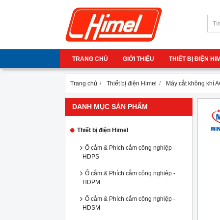
TRANG CHỦ
GIỚI THIỆU
THIẾT BỊ ĐIỆN H
Trang chủ
Thiết bị điện Himel
Máy cắt không khí
DANH MỤC SẢN PHẨM
Thiết bị điện Himel
Ổ cắm & Phích cắm công nghiệp -
HDPS
Ổ cắm & Phích cắm công nghiệp -
HDPM
Ổ cắm & Phích cắm công nghiệp -
HDSM