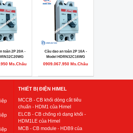
n toàn 2P 20A -
Cầu dao an toàn 2P 16A -
HDRN32C20WG
Model HDRN32C16WG
.950 Ms.Châu
0909.067.950 Ms.Châu
THIẾT BỊ ĐIỆN HIMEL
MCCB - CB khối dòng cắt tiêu
iệp
chuẩn - HDM1 của Himel
ELCB - CB chống rò dạng khối -
iệp
HDM1LE của Himel
MCB - CB module - HDB9 của
iệp