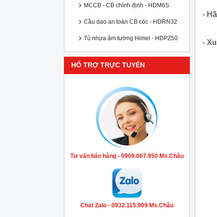
MCCB - CB chỉnh định - HDM6S
- Hã
Cầu dao an toàn CB cóc - HDRN32
Tủ nhựa âm tường Himel - HDPZ50
- X
HỔ TRỢ TRỰC TUYẾN
Tư vấn bán hàng - 0909.067.950 Ms.Châu
Chat Zalo - 0932.115.909 Ms.Châu