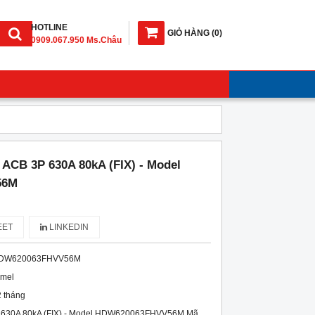
HOTLINE
GIỎ HÀNG
(
0
)
0909.067.950 Ms.Châu
 ACB 3P 630A 80kA (FIX) - Model
56M
ET
LINKEDIN
DW620063FHVV56M
imel
 tháng
P 630A 80kA (FIX) - Model HDW620063FHVV56M Mã