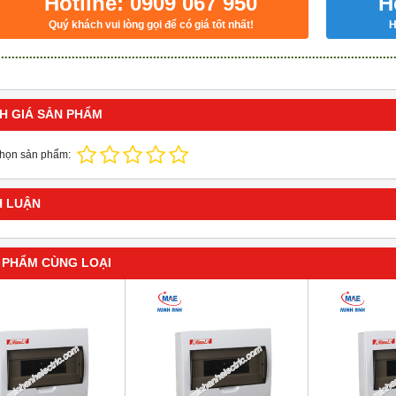
Hotline: 0909 067 950
H
Quý khách vui lòng gọi để có giá tốt nhất!
H
H GIÁ SẢN PHẨM
chọn sản phẩm:
H LUẬN
 PHẨM CÙNG LOẠI