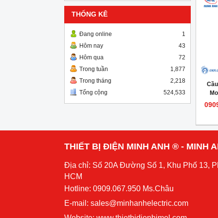
THỐNG KÊ
Đang online
1
Hôm nay
43
Hôm qua
72
Trong tuần
1,877
Trong tháng
2,218
Cầu
Tổng cộng
524,533
Mo
090
THIẾT BỊ ĐIỆN MINH ANH ® - MINH
Địa chỉ: Số 20A Đường Số 1, Khu Phố 13, 
HCM
Hotline: 0909.067.950 Ms.Châu
E-mail: sales@minhanhelectric.com
Website:
www.thietbidienhimel.com