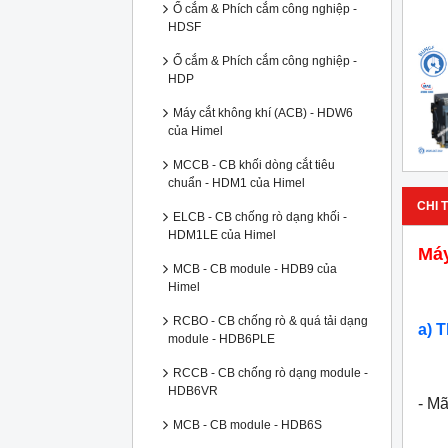
Ổ cắm & Phích cắm công nghiệp -
HDSF
Ổ cắm & Phích cắm công nghiệp -
HDP
Máy cắt không khí (ACB) - HDW6
của Himel
MCCB - CB khối dòng cắt tiêu
chuẩn - HDM1 của Himel
CHI T
ELCB - CB chống rò dạng khối -
HDM1LE của Himel
Máy
MCB - CB module - HDB9 của
Himel
RCBO - CB chống rò & quá tải dạng
a) 
module - HDB6PLE
RCCB - CB chống rò dạng module -
HDB6VR
- M
MCB - CB module - HDB6S