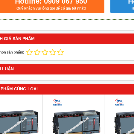
Hotline: 0909 067 950
H
Quý khách vui lòng gọi để có giá tốt nhất!
H
H GIÁ SẢN PHẨM
chọn sản phẩm:
H LUẬN
 PHẨM CÙNG LOẠI