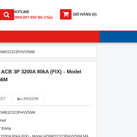
HOTLINE
GIỎ HÀNG
(
0
)
0909.067.950 Ms.Châu
el HDW632323FHVV56M
 ACB 3P 3200A 80kA (FIX) - Model
56M
ET
LINKEDIN
DW632323FHVV56M
imel
 tháng
P 3200A 80kA (FIX) - Model HDW632323FHVV56M Mã