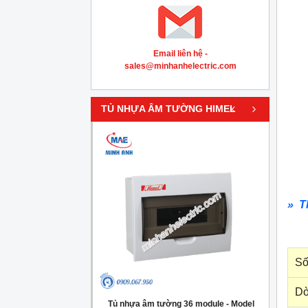
Email liên hệ -
sales@minhanhelectric.com
‹
›
TỦ NHỰA ÂM TƯỜNG HIMEL
» T
Số
Dò
g 4 module - Model
Tủ nhựa âm tường 36 module - Model
Tủ nh