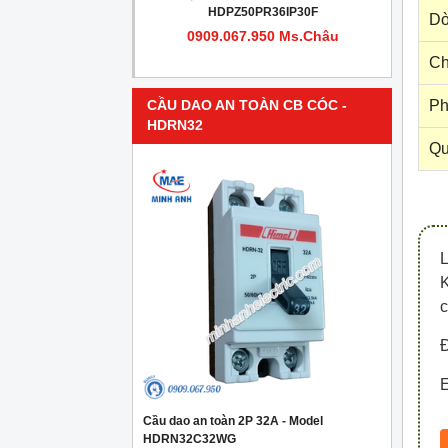
PR4IP30F
HDPZ50PR36IP30F
Dò
950 Ms.Châu
0909.067.950 Ms.Châu
Ch
Ph
CẦU DAO AN TOÀN CB CÓC -
HDRN32
Qu
c
Đ
E
Cầu dao an toàn 2P 32A - Model
HDRN32C32WG