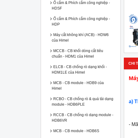
Ổ cắm & Phích cắm công nghiệp -
HDSF
Ổ cắm & Phích cắm công nghiệp -
HDP
Máy cắt không khí (ACB) - HDW6
của Himel
MCCB - CB khối dòng cắt tiêu
chuẩn - HDM1 của Himel
CHI T
ELCB - CB chống rò dạng khối -
HDM1LE của Himel
Máy
MCB - CB module - HDB9 của
Himel
RCBO - CB chống rò & quá tải dạng
a) 
module - HDB6PLE
RCCB - CB chống rò dạng module -
HDB6VR
- M
MCB - CB module - HDB6S