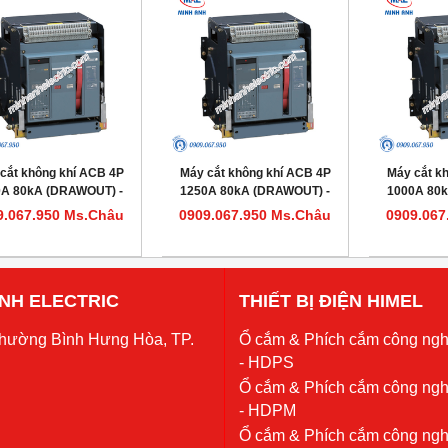
cắt không khí ACB 4P
Máy cắt không khí ACB 4P
Máy cắt k
0A 80kA (DRAWOUT) -
1250A 80kA (DRAWOUT) -
1000A 80
l HDW620164DHVV56M
Model HDW620124DHVV56M
Model HDW
9.067.950 Ms.Châu
0909.067.950 Ms.Châu
0909.067
 ANH ELECTRIC
THIẾT BỊ ĐIỆN HIMEL
Phường Bình Hưng Hòa, TP.
Ổ cắm & Phích cắm công ngh
- HDPS
Ổ cắm & Phích cắm công ngh
- HDPM
Ổ cắm & Phích cắm công ngh