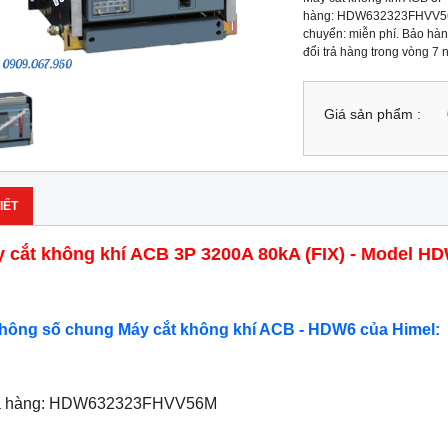
hàng: HDW632323FHVV56M 
chuyển: miễn phí. Bảo hành
đổi trả hàng trong vòng 7
Giá sản phẩm :
IẾT
 cắt không khí ACB 3P 3200A 80kA (FIX) - Model
Thông số chung Máy cắt không khí ACB - HDW6 của Himel:
ã hàng: HDW632323FHVV56M