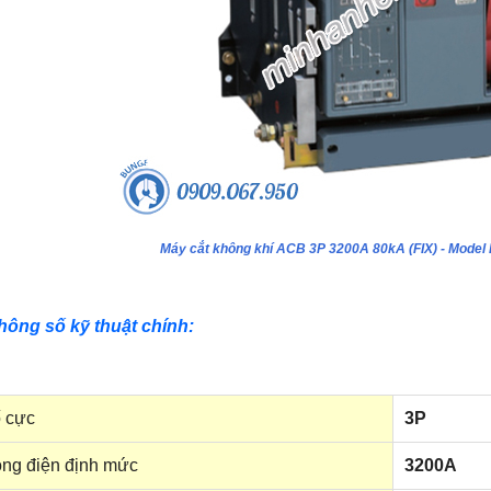
Máy cắt không khí ACB 3P 3200A 80kA (FIX) - Mo
hông số kỹ thuật chính:
 cực
3P
ng điện định mức
3200A
ựa âm tường 24 module - Model
Tủ nhựa âm tường 18 module - Model