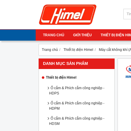
TRANG CHỦ
GIỚI THIỆU
THIẾT BỊ ĐIỆN H
Trang chủ
Thiết bị điện Himel
Máy cắt không khí 
DANH MỤC SẢN PHẨM
Thiết bị điện Himel
Ổ cắm & Phích cắm công nghiệp -
HDPS
Ổ cắm & Phích cắm công nghiệp -
HDPM
Ổ cắm & Phích cắm công nghiệp -
HDSM