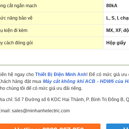
HDPZ50PR24IP30F
HDPZ50PR18IP30F
ng cắt ngắn mạch
80kA
0909.067.950 Ms.Châu
0909.067.950 Ms.Châu
ức năng bảo vệ
L, S, I, ch
ụ kiện đi kèm
MX, XF, độ
y cách đóng gói
Hộp giấy
Liên hệ ngay cho
Thiết Bị Điện Minh Anh
! Để có mức giá ưu 
Khách hàng đặt mua
Máy cắt không khí ACB - HDW6 của H
ho chúng tôi để có mức giá ưu đãi riêng.
ịa chỉ: Số 7 Đường số 6 KDC Hai Thành, P. Bình Trị Đông B, 
mail: sales@minhanhelectric.com