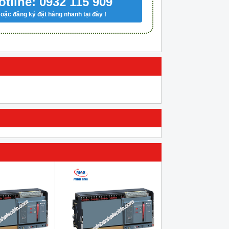
otline: 0932 115 909
oặc đăng ký đặt hàng nhanh tại đây !