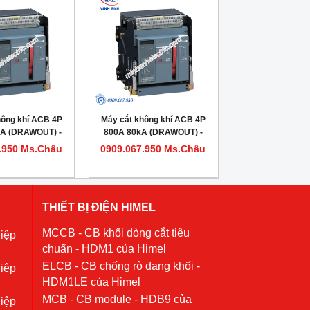
hông khí ACB 4P
Máy cắt không khí ACB 4P
kA (DRAWOUT) -
800A 80kA (DRAWOUT) -
620104DHVV56M
Model HDW620084DHVV56M
.950 Ms.Châu
0909.067.950 Ms.Châu
THIẾT BỊ ĐIỆN HIMEL
MCCB - CB khối dòng cắt tiêu
iệp
chuẩn - HDM1 của Himel
ELCB - CB chống rò dạng khối -
iệp
HDM1LE của Himel
MCB - CB module - HDB9 của
iệp