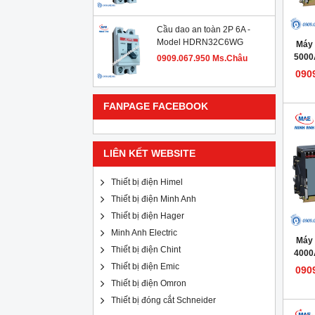
Cầu dao an toàn 2P 6A -
Model HDRN32C6WG
Máy 
5000
0909.067.950 Ms.Châu
Mode
090
FANPAGE FACEBOOK
LIÊN KẾT WEBSITE
Thiết bị điện Himel
Thiết bị điện Minh Anh
Thiết bị điện Hager
Minh Anh Electric
Máy 
Thiết bị điện Chint
4000
Mode
Thiết bị điện Emic
090
Thiết bị điện Omron
Thiết bị đóng cắt Schneider