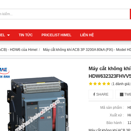
IMEL
TIN TỨC
PRICELIST HIMEL
LIÊN HỆ
(ACB) - HDW6 của Himel
Máy cắt không khí ACB 3P 3200A 80kA (FIX) - Mod
Máy cắt không khí
HDW632323FHVV
(
1
đánh giá
)
SHARE
TWE
Mã sản phẩm :
H
Xuất xứ :
H
Bảo hành :
12
Máy cắt không khí ACB 3