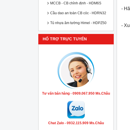
MCCB - CB chỉnh định - HDM6S
- Hã
Cầu dao an toàn CB cóc - HDRN32
Tủ nhựa âm tường Himel - HDPZ50
- X
HỔ TRỢ TRỰC TUYẾN
Tư vấn bán hàng - 0909.067.950 Ms.Châu
Chat Zalo - 0932.115.909 Ms.Châu