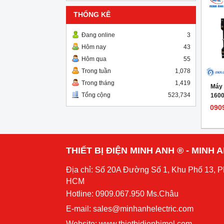
THỐNG KÊ
Đang online
3
Hôm nay
43
Hôm qua
55
Trong tuần
1,078
Trong tháng
1,419
Máy 
Tổng cộng
523,734
160
Mode
090
THIẾT BỊ ĐIỆN MINH ANH ® - MINH
Địa chỉ: Số 20A Đường Số 1, Khu Phố 13, 
HCM
Hotline: 0909.067.950 Ms.Châu
E-mail: sales@minhanhelectric.com
Website:
www.thietbidienhimel.com