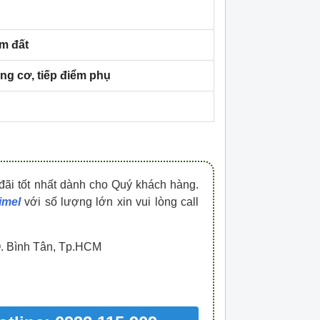
HDPZ50PR15IP30F
HDPZ50PR12IP30
0909.067.950 Ms.Châu
0909.067.950 Ms.
ạm đất
ng cơ, tiếp điểm phụ
đãi tốt nhất dành cho Quý khách hàng.
imel
với số lượng lớn xin vui lòng call
Q. Bình Tân, Tp.HCM