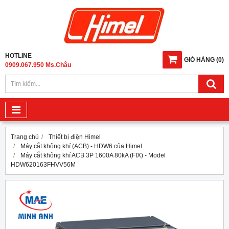
HOTLINE
GIỎ HÀNG
(
0
)
0909.067.950 Ms.Châu
Trang chủ
Thiết bị điện Himel
Máy cắt không khí (ACB) - HDW6 của Himel
Máy cắt không khí ACB 3P 1600A 80kA (FIX) - Model
HDW620163FHVV56M