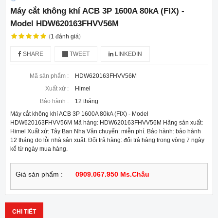
Máy cắt không khí ACB 3P 1600A 80kA (FIX) -
Model HDW620163FHVV56M
(
1
đánh giá
)
SHARE
TWEET
LINKEDIN
Mã sản phẩm :
HDW620163FHVV56M
Xuất xứ :
Himel
Bảo hành :
12 tháng
Máy cắt không khí ACB 3P 1600A 80kA (FIX) - Model
HDW620163FHVV56M Mã hàng: HDW620163FHVV56M Hãng sản xuất:
Himel Xuất xứ: Tây Ban Nha Vận chuyển: miễn phí. Bảo hành: bảo hành
12 tháng do lỗi nhà sản xuất. Đổi trả hàng: đổi trả hàng trong vòng 7 ngày
kể từ ngày mua hàng.
Giá sản phẩm :
0909.067.950 Ms.Châu
CHI TIẾT