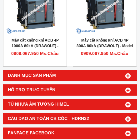
Máy cắt không khí ACB 4P
Máy cắt không khí ACB 4P
1000A 80kA (DRAWOUT) -
800A 80kA (DRAWOUT) - Model
Model HDW620104DHVV56M
HDW620084DHVV56M
0909.067.950 Ms.Châu
0909.067.950 Ms.Châu
DANH MỤC SẢN PHẨM
HỔ TRỢ TRỰC TUYẾN
TỦ NHỰA ÂM TƯỜNG HIMEL
CẦU DAO AN TOÀN CB CÓC - HDRN32
FANPAGE FACEBOOK