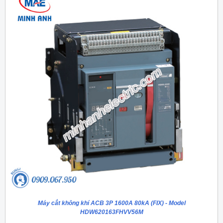
Máy cắt không khí ACB 3P 1600A 80kA (FIX) - Model
HDW620163FHVV56M