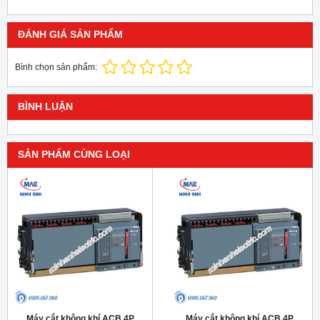
ĐÁNH GIÁ SẢN PHẨM
Bình chọn sản phẩm:
BÌNH LUẬN
SẢN PHẨM CÙNG LOẠI
Máy cắt không khí ACB 4P
Máy cắt không khí ACB 4P