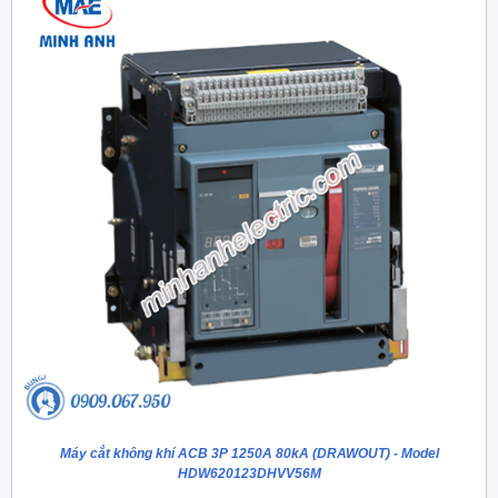
Máy cắt không khí ACB 3P 1250A 80kA (DRAWOUT) - Model
HDW620123DHVV56M