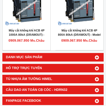
Máy cắt không khí ACB 4P
Máy cắt không khí ACB 4P
1000A 80kA (DRAWOUT) -
800A 80kA (DRAWOUT) - Model
Model HDW620104DHVV56M
HDW620084DHVV56M
0909.067.950 Ms.Châu
0909.067.950 Ms.Châu
DANH MỤC SẢN PHẨM
HỔ TRỢ TRỰC TUYẾN
TỦ NHỰA ÂM TƯỜNG HIMEL
CẦU DAO AN TOÀN CB CÓC - HDRN32
FANPAGE FACEBOOK