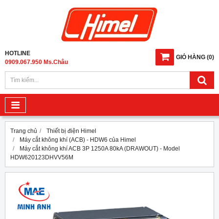
HOTLINE
GIỎ HÀNG
(
0
)
0909.067.950 Ms.Châu
Trang chủ
Thiết bị điện Himel
Máy cắt không khí (ACB) - HDW6 của Himel
Máy cắt không khí ACB 3P 1250A 80kA (DRAWOUT) - Model
HDW620123DHVV56M