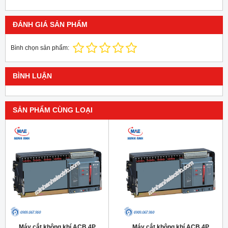
ĐÁNH GIÁ SẢN PHẨM
Bình chọn sản phẩm:
BÌNH LUẬN
SẢN PHẨM CÙNG LOẠI
Máy cắt không khí ACB 4P
Máy cắt không khí ACB 4P