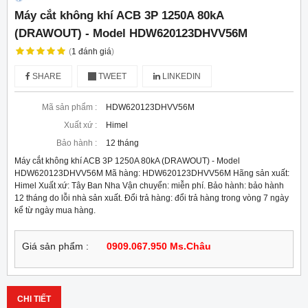
Máy cắt không khí ACB 3P 1250A 80kA
(DRAWOUT) - Model HDW620123DHVV56M
(
1
đánh giá
)
SHARE
TWEET
LINKEDIN
Mã sản phẩm :
HDW620123DHVV56M
Xuất xứ :
Himel
Bảo hành :
12 tháng
Máy cắt không khí ACB 3P 1250A 80kA (DRAWOUT) - Model
HDW620123DHVV56M Mã hàng: HDW620123DHVV56M Hãng sản xuất:
Himel Xuất xứ: Tây Ban Nha Vận chuyển: miễn phí. Bảo hành: bảo hành
12 tháng do lỗi nhà sản xuất. Đổi trả hàng: đổi trả hàng trong vòng 7 ngày
kể từ ngày mua hàng.
Giá sản phẩm :
0909.067.950 Ms.Châu
CHI TIẾT