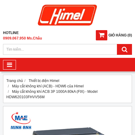
HOTLINE
GIỎ HÀNG
(
0
)
0909.067.950 Ms.Châu
Trang chủ
Thiết bị điện Himel
Máy cắt không khí (ACB) - HDW6 của Himel
Máy cắt không khí ACB 3P 1000A 80kA (FIX) - Model
HDW620103FHVV56M