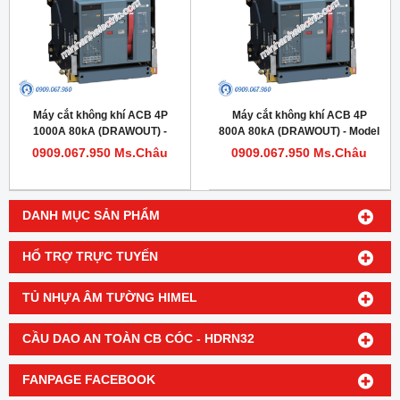
Máy cắt không khí ACB 4P
Máy cắt không khí ACB 4P
1000A 80kA (DRAWOUT) -
800A 80kA (DRAWOUT) - Model
Model HDW620104DHVV56M
HDW620084DHVV56M
0909.067.950 Ms.Châu
0909.067.950 Ms.Châu
DANH MỤC SẢN PHẨM
HỔ TRỢ TRỰC TUYẾN
TỦ NHỰA ÂM TƯỜNG HIMEL
CẦU DAO AN TOÀN CB CÓC - HDRN32
FANPAGE FACEBOOK