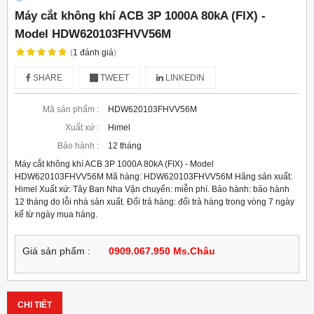
Máy cắt không khí ACB 3P 1000A 80kA (FIX) -
Model HDW620103FHVV56M
(
1
đánh giá
)
SHARE
TWEET
LINKEDIN
Mã sản phẩm :
HDW620103FHVV56M
Xuất xứ :
Himel
Bảo hành :
12 tháng
Máy cắt không khí ACB 3P 1000A 80kA (FIX) - Model
HDW620103FHVV56M Mã hàng: HDW620103FHVV56M Hãng sản xuất:
Himel Xuất xứ: Tây Ban Nha Vận chuyển: miễn phí. Bảo hành: bảo hành
12 tháng do lỗi nhà sản xuất. Đổi trả hàng: đổi trả hàng trong vòng 7 ngày
kể từ ngày mua hàng.
Giá sản phẩm :
0909.067.950 Ms.Châu
CHI TIẾT