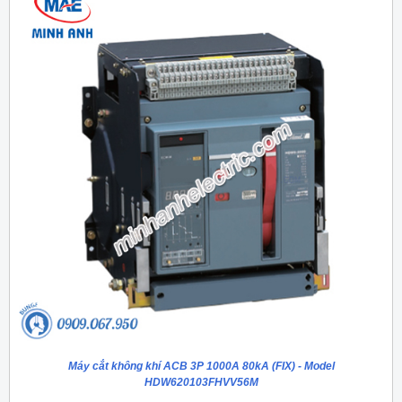
Máy cắt không khí ACB 3P 1000A 80kA (FIX) - Model
HDW620103FHVV56M