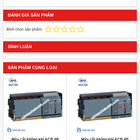
ĐÁNH GIÁ SẢN PHẨM
Bình chọn sản phẩm:
BÌNH LUẬN
SẢN PHẨM CÙNG LOẠI
Máy cắt không khí ACB 4P
Máy cắt không khí ACB 4P