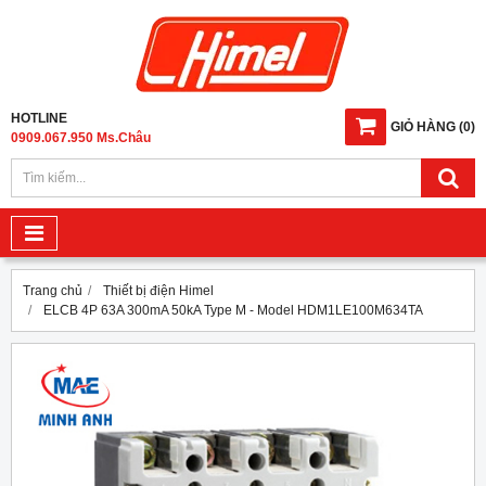
HOTLINE
GIỎ HÀNG
(
0
)
0909.067.950 Ms.Châu
Trang chủ
Thiết bị điện Himel
ELCB 4P 63A 300mA 50kA Type M - Model HDM1LE100M634TA