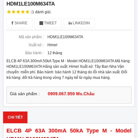
HDM1LE100M634TA
(
1
đánh giá
)
SHARE
TWEET
LINKEDIN
Mã sản phẩm :
HDM1LE100M634TA
Xuất xứ :
Himel
Bảo hành :
12 tháng
ELCB 4P 63A 300mA 50kA Type M - Model HDM1LE100M634TA Mã hàng:
HDM1LE100M634TA Hãng sản xuất: Himel Xuất xứ: Tây Ban Nha Vận
chuyển: miễn phí. Bảo hành: bảo hành 12 tháng do lỗi nhà sản xuất. Đổi
trả hàng: đổi trả hàng trong vòng 7 ngày kể từ ngày mua hàng.
Giá sản phẩm :
0909.067.950 Ms.Châu
CHI TIẾT
ELCB 4P 63A 300mA 50kA Type M - Model