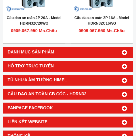
Cầu dao an toàn 2P 20A - Model
Cầu dao an toàn 2P 16A - Model
HDRN32C20WG
HDRN32C16WG
0909.067.950 Ms.Châu
0909.067.950 Ms.Châu
DANH MỤC SẢN PHẨM
HỔ TRỢ TRỰC TUYẾN
TỦ NHỰA ÂM TƯỜNG HIMEL
CẦU DAO AN TOÀN CB CÓC - HDRN32
FANPAGE FACEBOOK
LIÊN KẾT WEBSITE
THỐNG KÊ