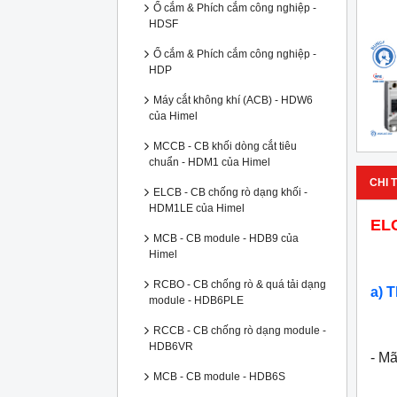
Ổ cắm & Phích cắm công nghiệp -
HDSF
Ổ cắm & Phích cắm công nghiệp -
HDP
Máy cắt không khí (ACB) - HDW6
của Himel
MCCB - CB khối dòng cắt tiêu
chuẩn - HDM1 của Himel
CHI T
ELCB - CB chống rò dạng khối -
HDM1LE của Himel
EL
MCB - CB module - HDB9 của
Himel
RCBO - CB chống rò & quá tải dạng
a) 
module - HDB6PLE
RCCB - CB chống rò dạng module -
HDB6VR
- M
MCB - CB module - HDB6S