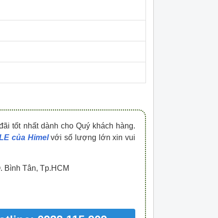
HDPZ50PR15IP30F
HDPZ50PR12IP30
0909.067.950 Ms.Châu
0909.067.950 Ms.
đãi tốt nhất dành cho Quý khách hàng.
LE của Himel
với số lượng lớn xin vui
Q. Bình Tân, Tp.HCM