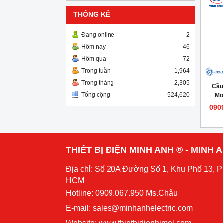
THỐNG KÊ
Đang online
2
Hôm nay
46
Hôm qua
72
Trong tuần
1,964
Trong tháng
2,305
Cầu
Tổng cộng
524,620
Mo
090
THIẾT BỊ ĐIỆN MINH ANH ® - MINH
Địa chỉ: Số 20A Đường Số 1, Khu Phố 13, 
HCM
Hotline: 0909.067.950 Ms.Châu
E-mail: sales@minhanhelectric.com
Website:
www.thietbidienhimel.com