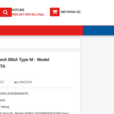
HOTLINE
GIỎ HÀNG
(
0
)
0909.067.950 Ms.Châu
mA 50kA Type M - Model
TA
ET
LINKEDIN
DM1LE400M4004TA
imel
 tháng
A Type M - Model HDM1LE400M4004TA Mã hàng: