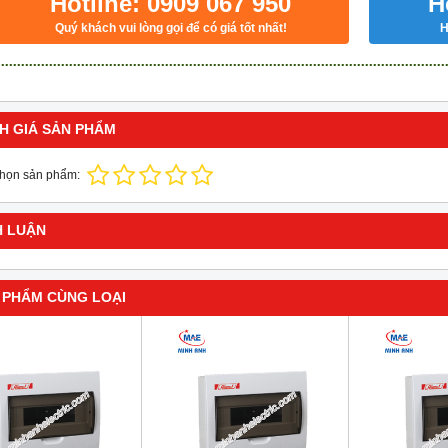
Hotline: 0909 067 950
H
Quý khách vui lòng gọi để có giá tốt nhất!
H
H GIÁ SẢN PHẨM
chọn sản phẩm:
H LUẬN
 PHẨM CÙNG LOẠI