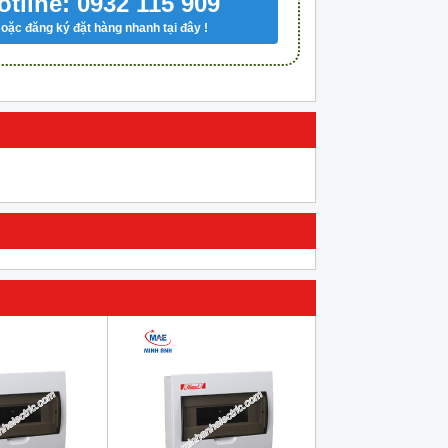
otline: 0932 115 909
oặc đăng ký đặt hàng nhanh tại đây !