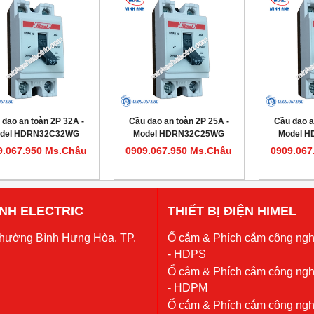
 dao an toàn 2P 32A -
Cầu dao an toàn 2P 25A -
Cầu dao a
del HDRN32C32WG
Model HDRN32C25WG
Model 
9.067.950 Ms.Châu
0909.067.950 Ms.Châu
0909.067
 ANH ELECTRIC
THIẾT BỊ ĐIỆN HIMEL
Phường Bình Hưng Hòa, TP.
Ổ cắm & Phích cắm công ngh
- HDPS
Ổ cắm & Phích cắm công ngh
- HDPM
Ổ cắm & Phích cắm công ngh