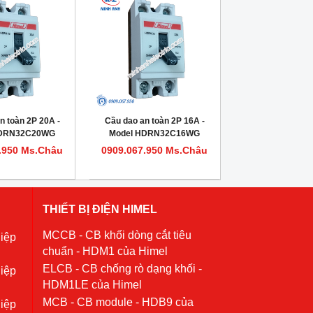
n toàn 2P 20A -
Cầu dao an toàn 2P 16A -
HDRN32C20WG
Model HDRN32C16WG
.950 Ms.Châu
0909.067.950 Ms.Châu
THIẾT BỊ ĐIỆN HIMEL
MCCB - CB khối dòng cắt tiêu
iệp
chuẩn - HDM1 của Himel
ELCB - CB chống rò dạng khối -
iệp
HDM1LE của Himel
MCB - CB module - HDB9 của
iệp