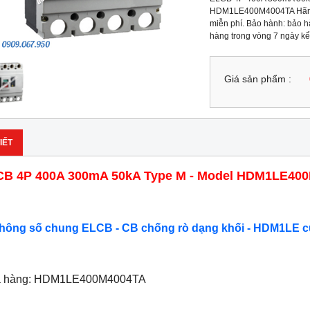
HDM1LE400M4004TA Hãng s
miễn phí. Bảo hành: bảo hà
hàng trong vòng 7 ngày kể
Giá sản phẩm :
IẾT
CB 4P 400A 300mA 50kA Type M - Model HDM1LE40
Thông số chung ELCB - CB chống rò dạng khối - HDM1LE c
ã hàng: HDM1LE400M4004TA