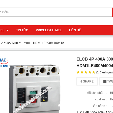
IMEL
TIN TỨC
PRICELIST HIMEL
LIÊN HỆ
mA 50kA Type M - Model HDM1LE400M4004TA
ELCB 4P 400A 300
HDM1LE400M4004
(
1
đánh giá
)
SHARE
TWE
Mã sản phẩm :
H
Xuất xứ :
H
Bảo hành :
12
ELCB 4P 400A 300mA 50k