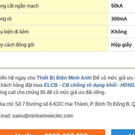
HDPZ50PR24IP30F
HDPZ50PR18IP30F
ng cắt ngắn mạch
50kA
0909.067.950 Ms.Châu
0909.067.950 Ms.Châu
ng rò
300mA
ụ kiện đi kèm
Không
y cách đóng gói
Hộp giấy
Liên hệ ngay cho
Thiết Bị Điện Minh Anh
! Để có mức giá ưu 
Khách hàng đặt mua
ELCB - CB chống rò dạng khối - HDM1
òng call cho chúng tôi để có mức giá ưu đãi riêng.
ịa chỉ: Số 7 Đường số 6 KDC Hai Thành, P. Bình Trị Đông B, 
mail: sales@minhanhelectric.com