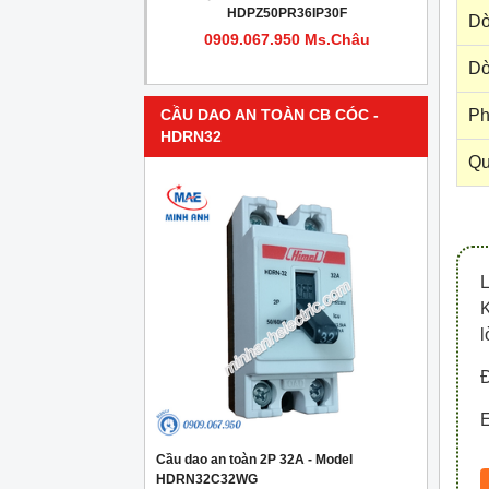
PR4IP30F
HDPZ50PR36IP30F
Dò
950 Ms.Châu
0909.067.950 Ms.Châu
Dò
Ph
CẦU DAO AN TOÀN CB CÓC -
HDRN32
Qu
l
Đ
E
Cầu dao an toàn 2P 32A - Model
HDRN32C32WG