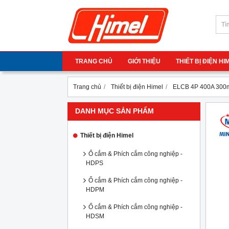
TRANG CHỦ
GIỚI THIỆU
THIẾT BỊ ĐIỆN H
Trang chủ
Thiết bị điện Himel
ELCB 4P 400A 300
DANH MỤC SẢN PHẨM
Thiết bị điện Himel
Ổ cắm & Phích cắm công nghiệp -
HDPS
Ổ cắm & Phích cắm công nghiệp -
HDPM
Ổ cắm & Phích cắm công nghiệp -
HDSM