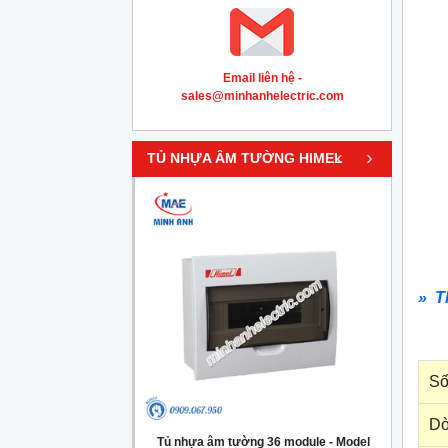
Email liên hệ -
sales@minhanhelectric.com
‹
›
TỦ NHỰA ÂM TƯỜNG HIMEL
» T
Số
Dò
g 4 module - Model
Tủ nhựa âm tường 36 module - Model
Tủ nh