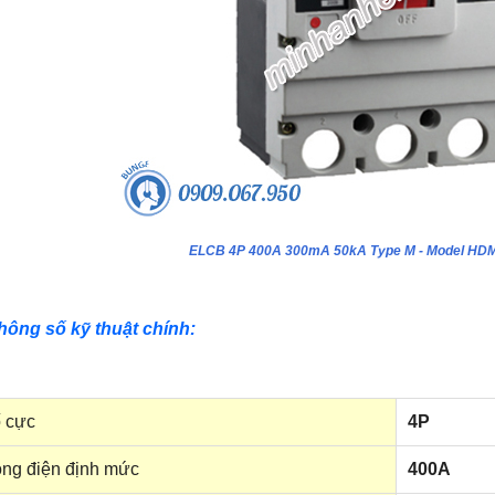
ELCB 4P 400A 300mA 50kA Type M - Model H
hông số kỹ thuật chính:
 cực
4P
ng điện định mức
400A
ựa âm tường 24 module - Model
Tủ nhựa âm tường 18 module - Model