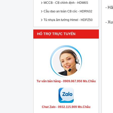
MCCB - CB chỉnh định - HDM6S
- Hã
Cầu dao an toàn CB cóc - HDRN32
Tủ nhựa âm tường Himel - HDPZ50
- X
HỔ TRỢ TRỰC TUYẾN
Tư vấn bán hàng - 0909.067.950 Ms.Châu
Chat Zalo - 0932.115.909 Ms.Châu