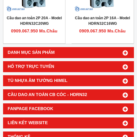
Cầu dao an toàn 2P 20A - Model
Cầu dao an toàn 2P 16A - Model
HDRN32C20WG
HDRN32C16WG
0909.067.950 Ms.Châu
0909.067.950 Ms.Châu
DANH MỤC SẢN PHẨM
HỔ TRỢ TRỰC TUYẾN
TỦ NHỰA ÂM TƯỜNG HIMEL
CẦU DAO AN TOÀN CB CÓC - HDRN32
FANPAGE FACEBOOK
LIÊN KẾT WEBSITE
THỐNG KÊ