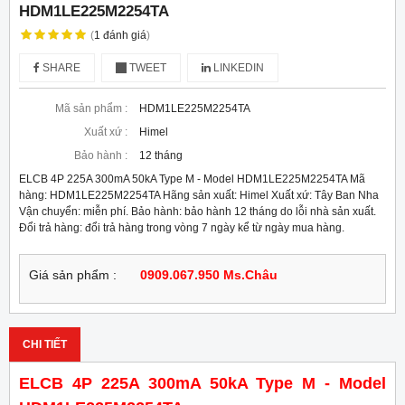
HDM1LE225M2254TA
(
1
đánh giá
)
SHARE
TWEET
LINKEDIN
Mã sản phẩm :
HDM1LE225M2254TA
Xuất xứ :
Himel
Bảo hành :
12 tháng
ELCB 4P 225A 300mA 50kA Type M - Model HDM1LE225M2254TA Mã
hàng: HDM1LE225M2254TA Hãng sản xuất: Himel Xuất xứ: Tây Ban Nha
Vận chuyển: miễn phí. Bảo hành: bảo hành 12 tháng do lỗi nhà sản xuất.
Đổi trả hàng: đổi trả hàng trong vòng 7 ngày kể từ ngày mua hàng.
Giá sản phẩm :
0909.067.950 Ms.Châu
CHI TIẾT
ELCB 4P 225A 300mA 50kA Type M - Model