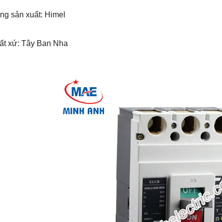
ng sản xuất: Himel
uất xứ: Tây Ban Nha