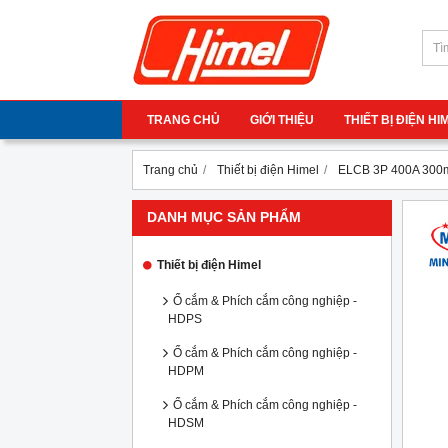
TRANG CHỦ
GIỚI THIỆU
THIẾT BỊ ĐIỆN H
Trang chủ
Thiết bị điện Himel
ELCB 3P 400A 300
DANH MỤC SẢN PHẨM
Thiết bị điện Himel
Ổ cắm & Phích cắm công nghiệp -
HDPS
Ổ cắm & Phích cắm công nghiệp -
HDPM
Ổ cắm & Phích cắm công nghiệp -
HDSM