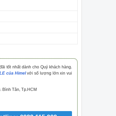
HDPZ50PR15IP30F
HDPZ50PR12IP30
0909.067.950 Ms.Châu
0909.067.950 Ms.
đãi tốt nhất dành cho Quý khách hàng.
LE của Himel
với số lượng lớn xin vui
Q. Bình Tân, Tp.HCM