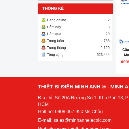
THỐNG KÊ
Đang online
2
Hôm nay
3
Hôm qua
20
Trong tuần
788
Trong tháng
1,129
Cầu
Tổng cộng
523,444
Mo
090
THIẾT BỊ ĐIỆN MINH ANH ® - MINH
Địa chỉ: Số 20A Đường Số 1, Khu Phố 13, 
HCM
Hotline: 0909.067.950 Ms.Châu
E-mail: sales@minhanhelectric.com
Website:
www.thietbidienhimel.com