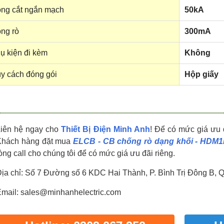
HDPZ50PR24IP30F
HDPZ50PR18IP30F
ng cắt ngắn mạch
50kA
0909.067.950 Ms.Châu
0909.067.950 Ms.Châu
ng rò
300mA
ụ kiện đi kèm
Không
y cách đóng gói
Hộp giấy
Liên hệ ngay cho
Thiết Bị Điện Minh Anh
! Để có mức giá ưu 
Khách hàng đặt mua
ELCB - CB chống rò dạng khối - HDM1
òng call cho chúng tôi để có mức giá ưu đãi riêng.
ịa chỉ: Số 7 Đường số 6 KDC Hai Thành, P. Bình Trị Đông B, 
mail: sales@minhanhelectric.com