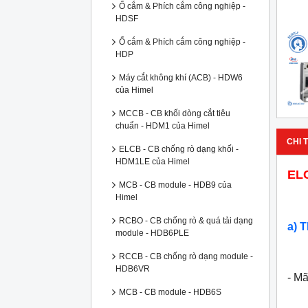
Ổ cắm & Phích cắm công nghiệp -
HDSF
Ổ cắm & Phích cắm công nghiệp -
HDP
Máy cắt không khí (ACB) - HDW6
của Himel
MCCB - CB khối dòng cắt tiêu
chuẩn - HDM1 của Himel
CHI T
ELCB - CB chống rò dạng khối -
HDM1LE của Himel
EL
MCB - CB module - HDB9 của
Himel
RCBO - CB chống rò & quá tải dạng
a) 
module - HDB6PLE
RCCB - CB chống rò dạng module -
HDB6VR
- M
MCB - CB module - HDB6S