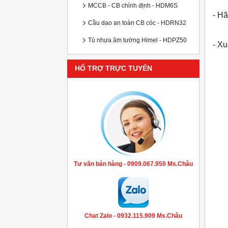
MCCB - CB chỉnh định - HDM6S
- Hã
Cầu dao an toàn CB cóc - HDRN32
Tủ nhựa âm tường Himel - HDPZ50
- X
HỔ TRỢ TRỰC TUYẾN
Tư vấn bán hàng - 0909.067.950 Ms.Châu
Chat Zalo - 0932.115.909 Ms.Châu