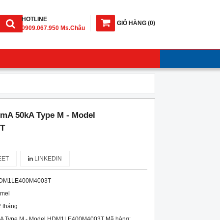
HOTLINE
GIỎ HÀNG
(
0
)
0909.067.950 Ms.Châu
mA 50kA Type M - Model
T
ET
LINKEDIN
DM1LE400M4003T
imel
 tháng
A Type M - Model HDM1LE400M4003T Mã hàng: