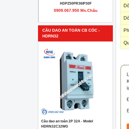
PR4IP30F
HDPZ50PR36IP30F
Dò
950 Ms.Châu
0909.067.950 Ms.Châu
Dò
Ph
CẦU DAO AN TOÀN CB CÓC -
HDRN32
Qu
l
Đ
E
Cầu dao an toàn 2P 32A - Model
HDRN32C32WG