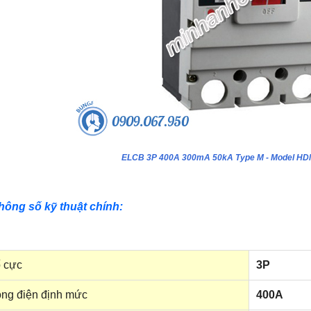
ELCB 3P 400A 300mA 50kA Type M - Model H
hông số kỹ thuật chính:
 cực
3P
ng điện định mức
400A
ựa âm tường 24 module - Model
Tủ nhựa âm tường 18 module - Model