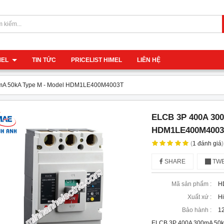
IMEL
TIN TỨC
PRICELIST HIMEL
LIÊN HỆ
mA 50kA Type M - Model HDM1LE400M4003T
ELCB 3P 400A 300
HDM1LE400M4003
(
1
đánh giá
)
SHARE
TWE
Mã sản phẩm :
H
Xuất xứ :
H
Bảo hành :
12
ELCB 3P 400A 300mA 50k