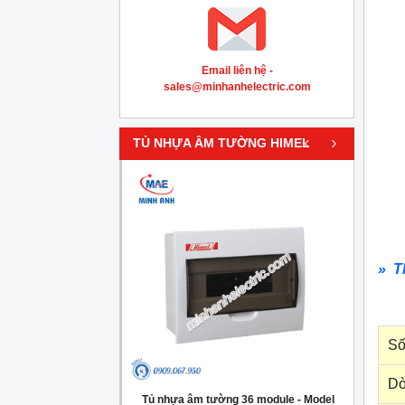
Email liên hệ -
sales@minhanhelectric.com
‹
›
TỦ NHỰA ÂM TƯỜNG HIMEL
» T
Số
Dò
g 4 module - Model
Tủ nhựa âm tường 36 module - Model
Tủ nh