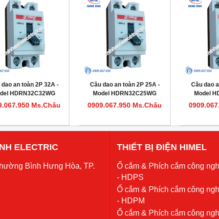
 dao an toàn 2P 32A -
Cầu dao an toàn 2P 25A -
Cầu dao a
del HDRN32C32WG
Model HDRN32C25WG
Model 
9.067.950 Ms.Châu
0909.067.950 Ms.Châu
0909.067
 ANH ELECTRIC
THIẾT BỊ ĐIỆN HIMEL
Phường Bình Hưng Hòa, TP.
Ổ cắm & Phích cắm công ngh
- HDPS
Ổ cắm & Phích cắm công ngh
- HDPM
Ổ cắm & Phích cắm công ngh