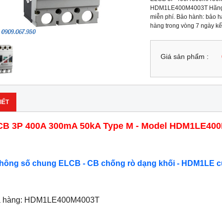
HDM1LE400M4003T Hãng sả
miễn phí. Bảo hành: bảo hà
hàng trong vòng 7 ngày kể
Giá sản phẩm :
IẾT
CB 3P 400A 300mA 50kA Type M - Model HDM1LE40
Thông số chung ELCB - CB chống rò dạng khối - HDM1LE c
ã hàng: HDM1LE400M4003T