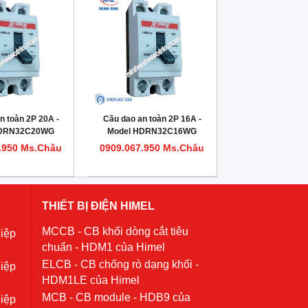
n toàn 2P 20A -
Cầu dao an toàn 2P 16A -
HDRN32C20WG
Model HDRN32C16WG
.950 Ms.Châu
0909.067.950 Ms.Châu
THIẾT BỊ ĐIỆN HIMEL
MCCB - CB khối dòng cắt tiêu
iệp
chuẩn - HDM1 của Himel
ELCB - CB chống rò dạng khối -
iệp
HDM1LE của Himel
MCB - CB module - HDB9 của
iệp