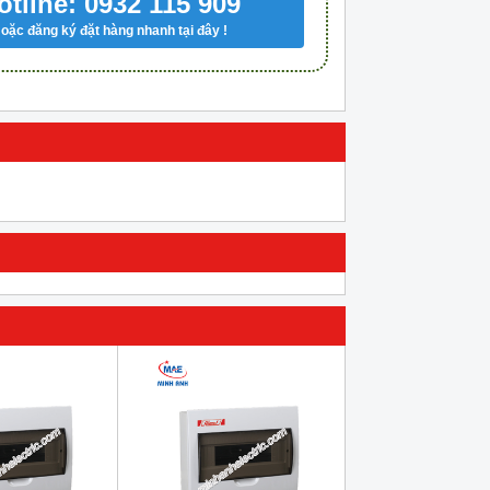
otline: 0932 115 909
oặc đăng ký đặt hàng nhanh tại đây !