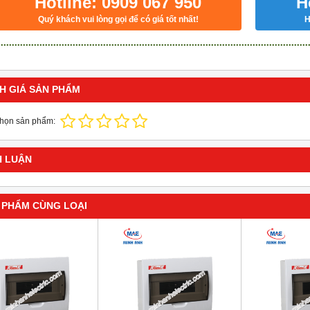
Hotline: 0909 067 950
H
Quý khách vui lòng gọi để có giá tốt nhất!
H
H GIÁ SẢN PHẨM
chọn sản phẩm:
H LUẬN
 PHẨM CÙNG LOẠI