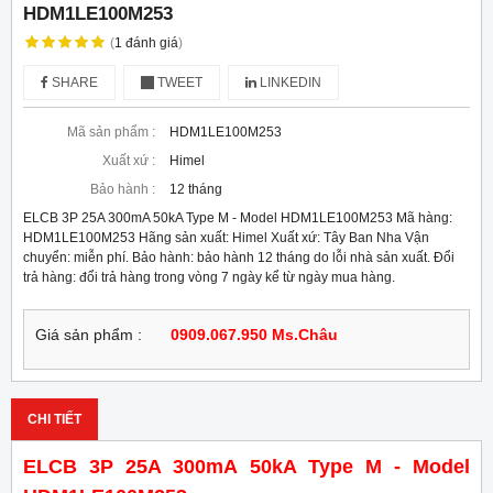
HDM1LE100M253
(
1
đánh giá
)
SHARE
TWEET
LINKEDIN
Mã sản phẩm :
HDM1LE100M253
Xuất xứ :
Himel
Bảo hành :
12 tháng
ELCB 3P 25A 300mA 50kA Type M - Model HDM1LE100M253 Mã hàng:
HDM1LE100M253 Hãng sản xuất: Himel Xuất xứ: Tây Ban Nha Vận
chuyển: miễn phí. Bảo hành: bảo hành 12 tháng do lỗi nhà sản xuất. Đổi
trả hàng: đổi trả hàng trong vòng 7 ngày kể từ ngày mua hàng.
Giá sản phẩm :
0909.067.950 Ms.Châu
CHI TIẾT
ELCB 3P 25A 300mA 50kA Type M - Model