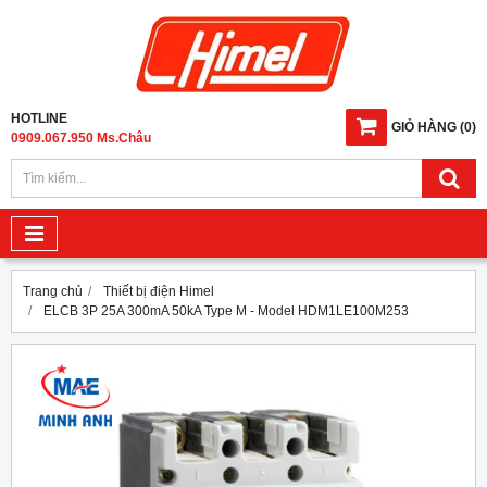
HOTLINE
GIỎ HÀNG
(
0
)
0909.067.950 Ms.Châu
Trang chủ
Thiết bị điện Himel
ELCB 3P 25A 300mA 50kA Type M - Model HDM1LE100M253