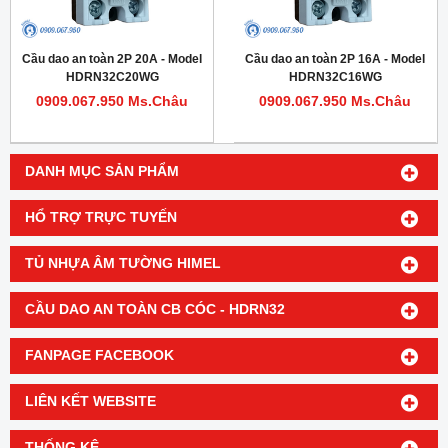
Cầu dao an toàn 2P 20A - Model
Cầu dao an toàn 2P 16A - Model
HDRN32C20WG
HDRN32C16WG
0909.067.950 Ms.Châu
0909.067.950 Ms.Châu
DANH MỤC SẢN PHẨM
HỔ TRỢ TRỰC TUYẾN
TỦ NHỰA ÂM TƯỜNG HIMEL
CẦU DAO AN TOÀN CB CÓC - HDRN32
FANPAGE FACEBOOK
LIÊN KẾT WEBSITE
THỐNG KÊ