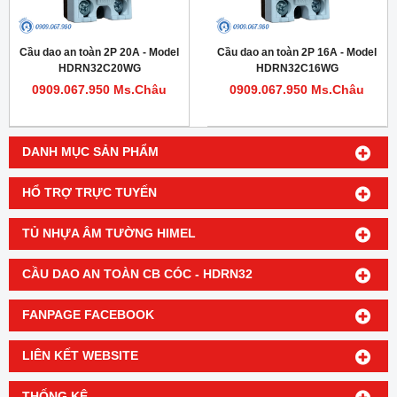
Cầu dao an toàn 2P 20A - Model
Cầu dao an toàn 2P 16A - Model
HDRN32C20WG
HDRN32C16WG
0909.067.950 Ms.Châu
0909.067.950 Ms.Châu
DANH MỤC SẢN PHẨM
HỔ TRỢ TRỰC TUYẾN
TỦ NHỰA ÂM TƯỜNG HIMEL
CẦU DAO AN TOÀN CB CÓC - HDRN32
FANPAGE FACEBOOK
LIÊN KẾT WEBSITE
THỐNG KÊ