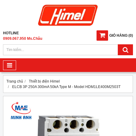
HOTLINE
GIỎ HÀNG
(
0
)
0909.067.950 Ms.Châu
Trang chủ
Thiết bị điện Himel
ELCB 3P 250A 300mA 50kA Type M - Model HDM1LE400M2503T