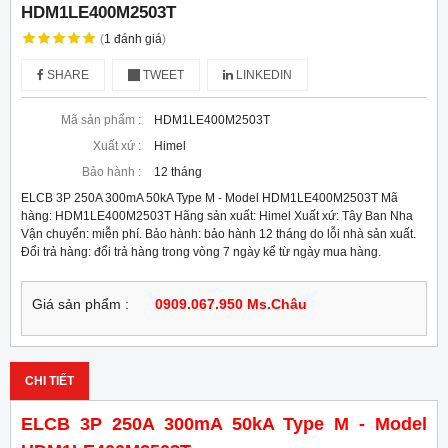
HDM1LE400M2503T
(
1
đánh giá
)
SHARE
TWEET
LINKEDIN
Mã sản phẩm :
HDM1LE400M2503T
Xuất xứ :
Himel
Bảo hành :
12 tháng
ELCB 3P 250A 300mA 50kA Type M - Model HDM1LE400M2503T Mã
hàng: HDM1LE400M2503T Hãng sản xuất: Himel Xuất xứ: Tây Ban Nha
Vận chuyển: miễn phí. Bảo hành: bảo hành 12 tháng do lỗi nhà sản xuất.
Đổi trả hàng: đổi trả hàng trong vòng 7 ngày kể từ ngày mua hàng.
Giá sản phẩm :
0909.067.950 Ms.Châu
CHI TIẾT
ELCB 3P 250A 300mA 50kA Type M - Model