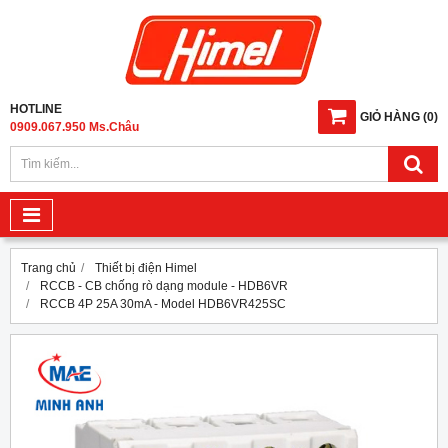
HOTLINE
GIỎ HÀNG
(
0
)
0909.067.950 Ms.Châu
Trang chủ
Thiết bị điện Himel
RCCB - CB chống rò dạng module - HDB6VR
RCCB 4P 25A 30mA - Model HDB6VR425SC