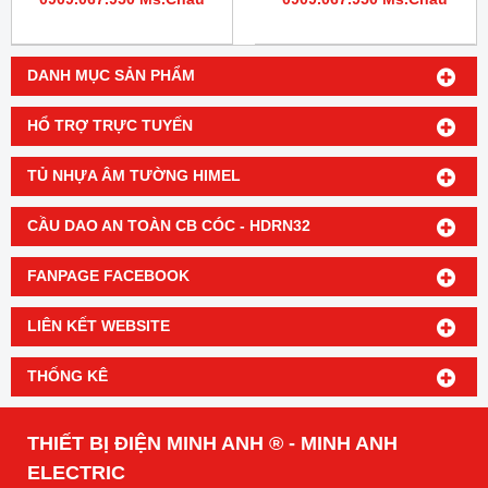
DANH MỤC SẢN PHẨM
HỔ TRỢ TRỰC TUYẾN
TỦ NHỰA ÂM TƯỜNG HIMEL
CẦU DAO AN TOÀN CB CÓC - HDRN32
FANPAGE FACEBOOK
LIÊN KẾT WEBSITE
THỐNG KÊ
THIẾT BỊ ĐIỆN MINH ANH ® - MINH ANH
ELECTRIC