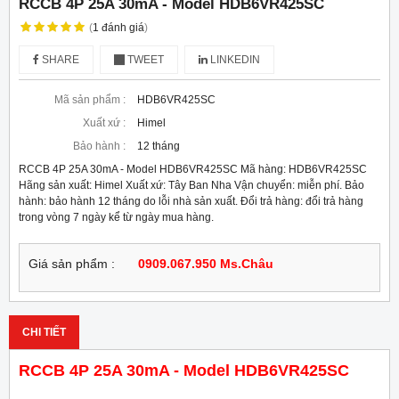
RCCB 4P 25A 30mA - Model HDB6VR425SC
(
1
đánh giá
)
SHARE
TWEET
LINKEDIN
Mã sản phẩm :
HDB6VR425SC
Xuất xứ :
Himel
Bảo hành :
12 tháng
RCCB 4P 25A 30mA - Model HDB6VR425SC Mã hàng: HDB6VR425SC
Hãng sản xuất: Himel Xuất xứ: Tây Ban Nha Vận chuyển: miễn phí. Bảo
hành: bảo hành 12 tháng do lỗi nhà sản xuất. Đổi trả hàng: đổi trả hàng
trong vòng 7 ngày kể từ ngày mua hàng.
Giá sản phẩm :
0909.067.950 Ms.Châu
CHI TIẾT
RCCB 4P 25A 30mA - Model HDB6VR425SC