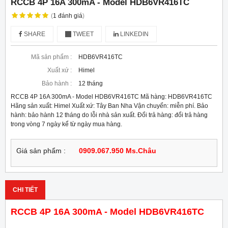
RCCB 4P 16A 300mA - Model HDB6VR416TC
(
1
đánh giá
)
SHARE
TWEET
LINKEDIN
Mã sản phẩm :
HDB6VR416TC
Xuất xứ :
Himel
Bảo hành :
12 tháng
RCCB 4P 16A 300mA - Model HDB6VR416TC Mã hàng: HDB6VR416TC
Hãng sản xuất: Himel Xuất xứ: Tây Ban Nha Vận chuyển: miễn phí. Bảo
hành: bảo hành 12 tháng do lỗi nhà sản xuất. Đổi trả hàng: đổi trả hàng
trong vòng 7 ngày kể từ ngày mua hàng.
Giá sản phẩm :
0909.067.950 Ms.Châu
CHI TIẾT
RCCB 4P 16A 300mA - Model HDB6VR416TC