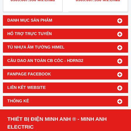
DANH MỤC SẢN PHẨM
HỔ TRỢ TRỰC TUYẾN
TỦ NHỰA ÂM TƯỜNG HIMEL
CẦU DAO AN TOÀN CB CÓC - HDRN32
FANPAGE FACEBOOK
LIÊN KẾT WEBSITE
THỐNG KÊ
THIẾT BỊ ĐIỆN MINH ANH ® - MINH ANH
ELECTRIC