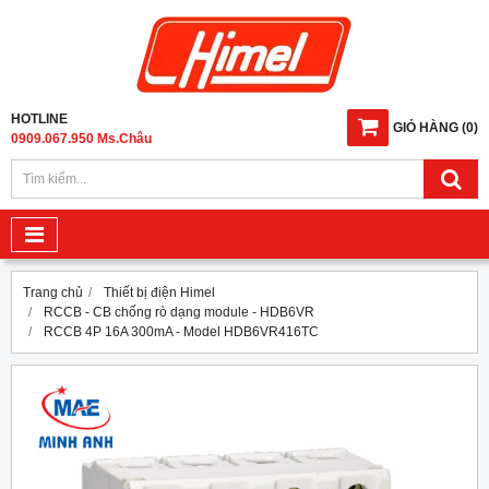
HOTLINE
GIỎ HÀNG
(
0
)
0909.067.950 Ms.Châu
Trang chủ
Thiết bị điện Himel
RCCB - CB chống rò dạng module - HDB6VR
RCCB 4P 16A 300mA - Model HDB6VR416TC