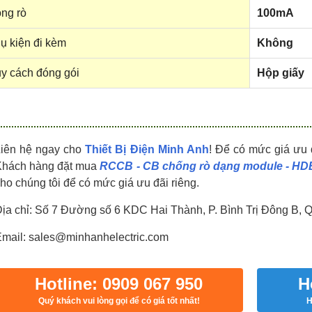
HDPZ50PR24IP30F
HDPZ50PR18IP30F
ng rò
100mA
0909.067.950 Ms.Châu
0909.067.950 Ms.Châu
ụ kiện đi kèm
Không
y cách đóng gói
Hộp giấy
Liên hệ ngay cho
Thiết Bị Điện Minh Anh
! Để có mức giá ưu 
Khách hàng đặt mua
RCCB - CB chống rò dạng module - H
ho chúng tôi để có mức giá ưu đãi riêng.
ịa chỉ: Số 7 Đường số 6 KDC Hai Thành, P. Bình Trị Đông B, 
mail: sales@minhanhelectric.com
Hotline: 0909 067 950
H
Quý khách vui lòng gọi để có giá tốt nhất!
H