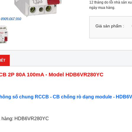
12 tháng do lỗi nhà sản xuấ
ngày mua hàng.
Giá sản phẩm :
IẾT
CB 2P 80A 100mA - Model HDB6VR280YC
Thông số chung RCCB - CB chống rò dạng module - HDB6
ã hàng: HDB6VR280YC