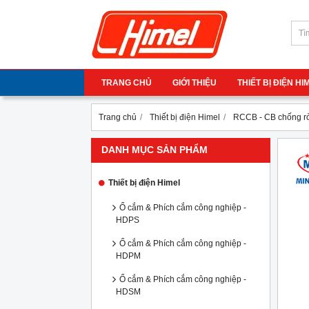
TRANG CHỦ
GIỚI THIỆU
THIẾT BỊ ĐIỆN H
Trang chủ
Thiết bị điện Himel
RCCB - CB chống r
DANH MỤC SẢN PHẨM
Thiết bị điện Himel
Ổ cắm & Phích cắm công nghiệp -
HDPS
Ổ cắm & Phích cắm công nghiệp -
HDPM
Ổ cắm & Phích cắm công nghiệp -
HDSM