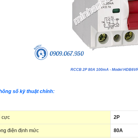
RCCB 2P 80A 100mA - Model HDB6V
hông số kỹ thuật chính:
 cực
2P
ng điện định mức
80A
ựa âm tường 24 module - Model
Tủ nhựa âm tường 18 module - Model