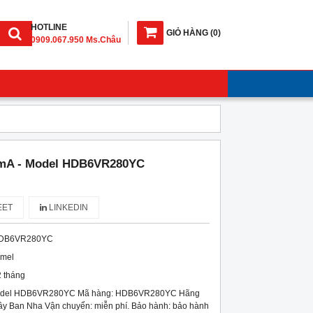
HOTLINE
GIỎ HÀNG
(
0
)
0909.067.950 Ms.Châu
mA - Model HDB6VR280YC
ET
LINKEDIN
DB6VR280YC
imel
 tháng
odel HDB6VR280YC Mã hàng: HDB6VR280YC Hãng
Tây Ban Nha Vận chuyển: miễn phí. Bảo hành: bảo hành