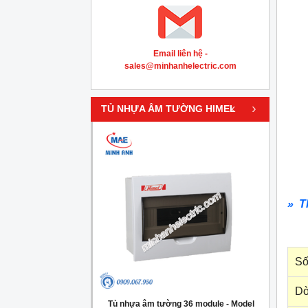
Email liên hệ -
sales@minhanhelectric.com
‹
›
TỦ NHỰA ÂM TƯỜNG HIMEL
» T
Số
Dò
g 4 module - Model
Tủ nhựa âm tường 36 module - Model
Tủ nh