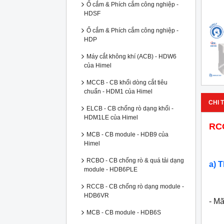
Ổ cắm & Phích cắm công nghiệp -
HDSF
Ổ cắm & Phích cắm công nghiệp -
HDP
Máy cắt không khí (ACB) - HDW6
của Himel
MCCB - CB khối dòng cắt tiêu
chuẩn - HDM1 của Himel
CHI T
ELCB - CB chống rò dạng khối -
HDM1LE của Himel
RC
MCB - CB module - HDB9 của
Himel
RCBO - CB chống rò & quá tải dạng
a) 
module - HDB6PLE
RCCB - CB chống rò dạng module -
HDB6VR
- M
MCB - CB module - HDB6S