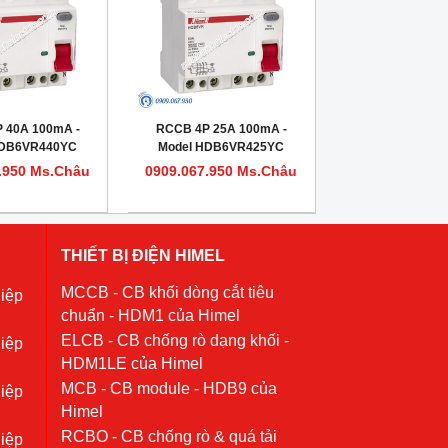
 40A 100mA -
RCCB 4P 25A 100mA -
HDB6VR440YC
Model HDB6VR425YC
.950 Ms.Châu
0909.067.950 Ms.Châu
THIẾT BỊ ĐIỆN HIMEL
MCCB - CB khối dòng cắt tiêu
iệp
chuẩn - HDM1 của Himel
ELCB - CB chống rò dạng khối -
iệp
HDM1LE của Himel
MCB - CB module - HDB9 của
iệp
Himel
RCBO - CB chống rò & quá tải
iệp