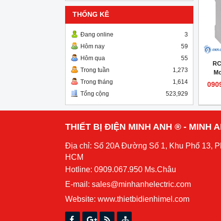
THỐNG KÊ
Đang online
3
Hôm nay
59
Hôm qua
55
RC
Trong tuần
1,273
Mo
Trong tháng
1,614
090
Tổng cộng
523,929
THIẾT BỊ ĐIỆN MINH ANH ® - MINH
Địa chỉ: Số 20A Đường Số 1, Khu Phố 13, 
HCM
Hotline: 0909.067.950 Ms.Châu
E-mail: sales@minhanhelectric.com
Website:
www.thietbidienhimel.com