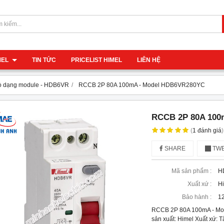
IMEL
TIN TỨC
PRICELIST HIMEL
LIÊN HỆ
ò dạng module - HDB6VR
RCCB 2P 80A 100mA - Model HDB6VR280YC
RCCB 2P 80A 100
(
1
đánh giá
)
SHARE
TWE
Mã sản phẩm :
H
Xuất xứ :
H
Bảo hành :
12
RCCB 2P 80A 100mA - M
sản xuất: Himel Xuất xứ: 