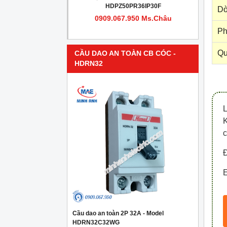
PR4IP30F
HDPZ50PR36IP30F
Dò
950 Ms.Châu
0909.067.950 Ms.Châu
Ph
Qu
CẦU DAO AN TOÀN CB CÓC -
HDRN32
c
Đ
E
Cầu dao an toàn 2P 32A - Model
HDRN32C32WG