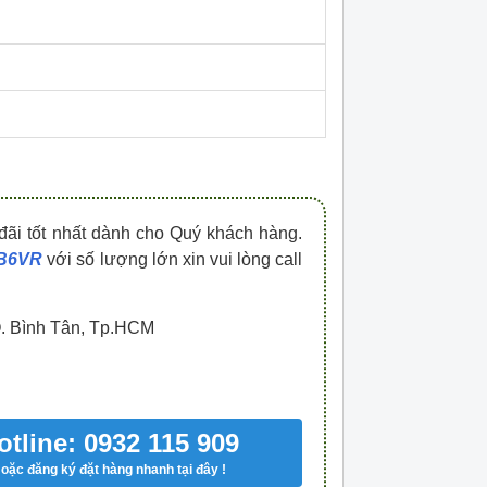
HDPZ50PR15IP30F
HDPZ50PR12IP30
0909.067.950 Ms.Châu
0909.067.950 Ms.
đãi tốt nhất dành cho Quý khách hàng.
DB6VR
với số lượng lớn xin vui lòng call
Q. Bình Tân, Tp.HCM
otline: 0932 115 909
oặc đăng ký đặt hàng nhanh tại đây !