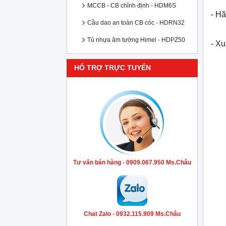
MCCB - CB chỉnh định - HDM6S
- Hã
Cầu dao an toàn CB cóc - HDRN32
Tủ nhựa âm tường Himel - HDPZ50
- X
HỔ TRỢ TRỰC TUYẾN
Tư vấn bán hàng - 0909.067.950 Ms.Châu
Chat Zalo - 0932.115.909 Ms.Châu