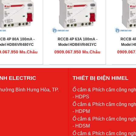
CB 4P 80A 100mA -
RCCB 4P 63A 100mA -
RCCB 4P
del HDB6VR480YC
Model HDB6VR463YC
Model 
9.067.950 Ms.Châu
0909.067.950 Ms.Châu
0909.067
 ANH ELECTRIC
THIẾT BỊ ĐIỆN HIMEL
Phường Bình Hưng Hòa, TP.
Ổ cắm & Phích cắm công ngh
- HDPS
Ổ cắm & Phích cắm công ngh
- HDPM
Ổ cắm & Phích cắm công ngh
- HDSM
Ổ cắm & Phích cắm công ngh