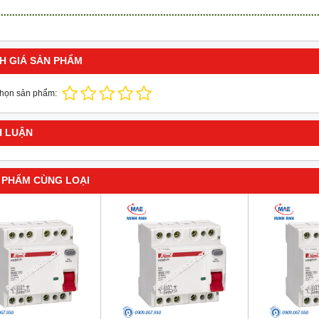
H GIÁ SẢN PHẨM
chọn sản phẩm:
H LUẬN
 PHẨM CÙNG LOẠI