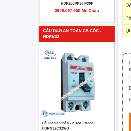
PR4IP30F
HDPZ50PR36IP30F
Dò
950 Ms.Châu
0909.067.950 Ms.Châu
Ph
Qu
CẦU DAO AN TOÀN CB CÓC -
HDRN32
c
Đ
E
Cầu dao an toàn 2P 32A - Model
HDRN32C32WG