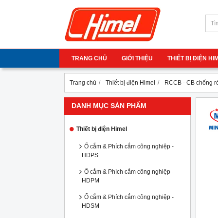
TRANG CHỦ
GIỚI THIỆU
THIẾT BỊ ĐIỆN H
Trang chủ
Thiết bị điện Himel
RCCB - CB chống r
DANH MỤC SẢN PHẨM
Thiết bị điện Himel
Ổ cắm & Phích cắm công nghiệp -
HDPS
Ổ cắm & Phích cắm công nghiệp -
HDPM
Ổ cắm & Phích cắm công nghiệp -
HDSM