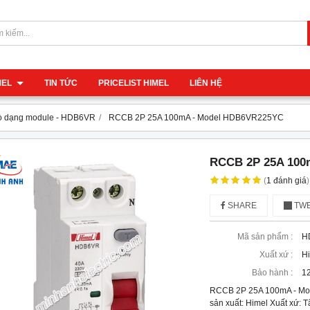
IMEL
TIN TỨC
PRICELIST HIMEL
LIÊN HỆ
ò dạng module - HDB6VR
RCCB 2P 25A 100mA - Model HDB6VR225YC
RCCB 2P 25A 100
(
1
đánh giá
)
SHARE
TWE
Mã sản phẩm :
H
Xuất xứ :
H
Bảo hành :
12
RCCB 2P 25A 100mA - M
sản xuất: Himel Xuất xứ: 