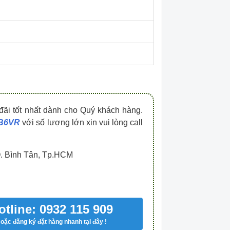
HDPZ50PR15IP30F
HDPZ50PR12IP30
0909.067.950 Ms.Châu
0909.067.950 Ms.
đãi tốt nhất dành cho Quý khách hàng.
DB6VR
với số lượng lớn xin vui lòng call
Q. Bình Tân, Tp.HCM
otline: 0932 115 909
oặc đăng ký đặt hàng nhanh tại đây !