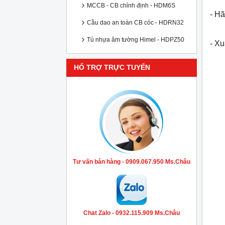
MCCB - CB chỉnh định - HDM6S
- Hã
Cầu dao an toàn CB cóc - HDRN32
Tủ nhựa âm tường Himel - HDPZ50
- X
HỔ TRỢ TRỰC TUYẾN
Tư vấn bán hàng - 0909.067.950 Ms.Châu
Chat Zalo - 0932.115.909 Ms.Châu