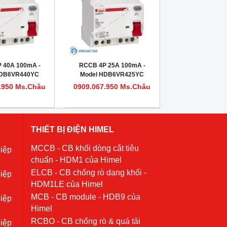
 40A 100mA -
RCCB 4P 25A 100mA -
HDB6VR440YC
Model HDB6VR425YC
.950 Ms.Châu
0909.067.950 Ms.Châu
THIẾT BỊ ĐIỆN HIMEL
MCCB - CB khối dòng cắt tiêu
iệp
chuẩn - HDM1 của Himel
ELCB - CB chống rò dạng khối -
iệp
HDM1LE của Himel
MCB - CB module - HDB9 của
iệp
Himel
RCBO - CB chống rò & quá tải
iệp