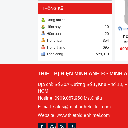
THỐNG KÊ
Đang online
1
Hôm nay
10
Hôm qua
20
RC
Trong tuần
354
Mo
Trong tháng
695
090
Tổng cộng
523,010
THIẾT BỊ ĐIỆN MINH ANH ® - MINH
Địa chỉ: Số 20A Đường Số 1, Khu Phố 13, 
HCM
Hotline: 0909.067.950 Ms.Châu
E-mail: sales@minhanhelectric.com
Website:
www.thietbidienhimel.com