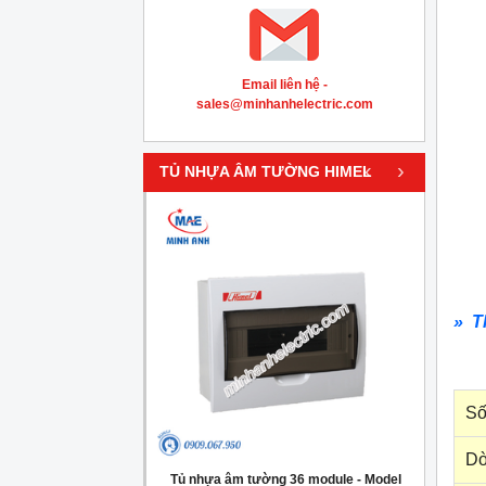
Email liên hệ -
sales@minhanhelectric.com
‹
›
TỦ NHỰA ÂM TƯỜNG HIMEL
» T
Số
Dò
g 4 module - Model
Tủ nhựa âm tường 36 module - Model
Tủ nh