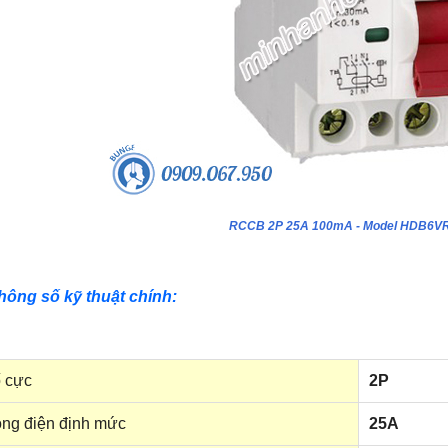
RCCB 2P 25A 100mA - Model HDB6V
hông số kỹ thuật chính:
 cực
2P
ng điện định mức
25A
ựa âm tường 24 module - Model
Tủ nhựa âm tường 18 module - Model