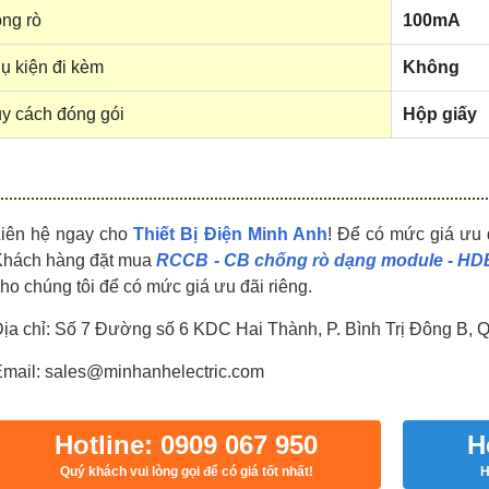
HDPZ50PR24IP30F
HDPZ50PR18IP30F
ng rò
100mA
0909.067.950 Ms.Châu
0909.067.950 Ms.Châu
ụ kiện đi kèm
Không
y cách đóng gói
Hộp giấy
Liên hệ ngay cho
Thiết Bị Điện Minh Anh
! Để có mức giá ưu 
Khách hàng đặt mua
RCCB - CB chống rò dạng module - H
ho chúng tôi để có mức giá ưu đãi riêng.
ịa chỉ: Số 7 Đường số 6 KDC Hai Thành, P. Bình Trị Đông B, 
mail: sales@minhanhelectric.com
Hotline: 0909 067 950
H
Quý khách vui lòng gọi để có giá tốt nhất!
H