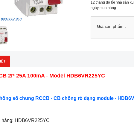
12 tháng do lỗi nhà sản xuấ
ngày mua hàng.
Giá sản phẩm :
IẾT
CB 2P 25A 100mA - Model HDB6VR225YC
Thông số chung RCCB - CB chống rò dạng module - HDB6
ã hàng: HDB6VR225YC