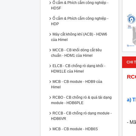
Ổ cắm & Phích cắm công nghiệp -
HDSF
Ổ cắm & Phích cắm công nghiệp -
HDP
Máy cắt không khí (ACB) - HDW6
của Himel
MCCB - CB khối dòng cắt tiêu
chuẩn - HDM1 của Himel
CHI T
ELCB - CB chống rò dạng khối -
HDM1LE của Himel
RC
MCB - CB module - HDB9 của
Himel
RCBO - CB chống rò & quá tải dạng
a) 
module - HDB6PLE
RCCB - CB chống rò dạng module -
HDB6VR
- M
MCB - CB module - HDB6S