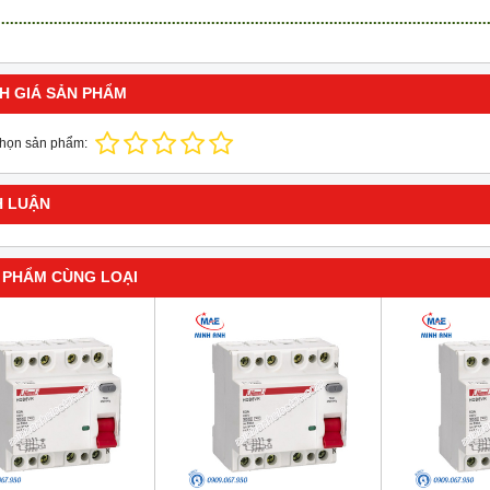
H GIÁ SẢN PHẨM
chọn sản phẩm:
H LUẬN
 PHẨM CÙNG LOẠI