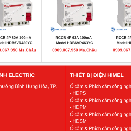
CB 4P 80A 100mA -
RCCB 4P 63A 100mA -
RCCB 4P
del HDB6VR480YC
Model HDB6VR463YC
Model 
9.067.950 Ms.Châu
0909.067.950 Ms.Châu
0909.067
 ANH ELECTRIC
THIẾT BỊ ĐIỆN HIMEL
Phường Bình Hưng Hòa, TP.
Ổ cắm & Phích cắm công ngh
- HDPS
Ổ cắm & Phích cắm công ngh
- HDPM
Ổ cắm & Phích cắm công ngh
- HDSM
Ổ cắm & Phích cắm công ngh