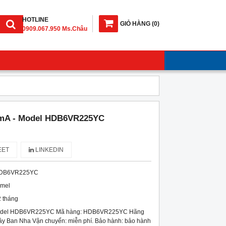
HOTLINE
GIỎ HÀNG
(
0
)
0909.067.950 Ms.Châu
mA - Model HDB6VR225YC
ET
LINKEDIN
DB6VR225YC
imel
 tháng
odel HDB6VR225YC Mã hàng: HDB6VR225YC Hãng
Tây Ban Nha Vận chuyển: miễn phí. Bảo hành: bảo hành